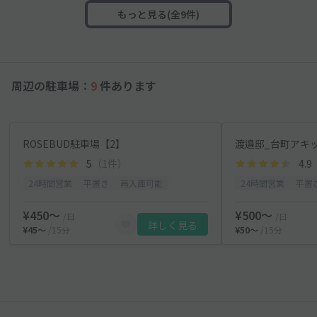
もっと見る(全9件)
周辺の駐車場：
9
件あります
ROSEBUD駐車場【2】
渡邉邸_台町アキ
5
（1件）
4.9
24時間営業
平置き
再入庫可能
24時間営業
平置
¥450〜
¥500〜
/日
/日
詳しく見る
¥45〜
/15分
¥50〜
/15分