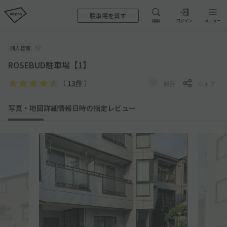
駐車場を貸す
検索
ログイン
メニュー
個人管理
ROSEBUD駐車場【1】
（
13件
）
保存
シェア
写真・地図
詳細情報
日時の指定
レビュー