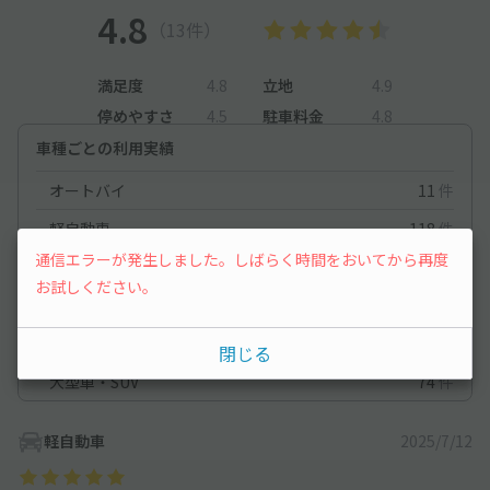
4.8
（13件）
満足度
4.8
立地
4.9
停めやすさ
4.5
駐車料金
4.8
車種ごとの利用実績
オートバイ
11
件
軽自動車
118
件
通信エラーが発生しました。しばらく時間をおいてから再度
コンパクトカー
91
件
お試しください。
中型車
163
件
ワンボックス
267
件
閉じる
大型車・SUV
74
件
軽自動車
2025/7/12