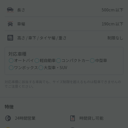
500cm 以下
長さ
190cm 以下
車幅
制限なし
高さ / 車下 / タイヤ幅 /
重さ
対応車種
オートバイ
軽自動車
コンパクトカー
中型車
ワンボックス
大型車・SUV
対応車種に該当する車両でも、サイズ制限を超えるものは駐車できませんの
でご注意ください。
特徴
24時間営業
時間貸し可能