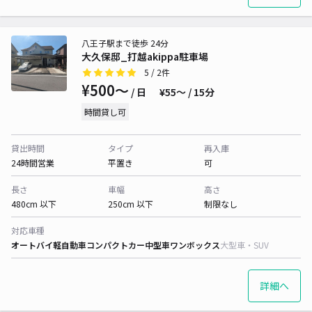
八王子駅まで徒歩 24分
大久保邸_打越akippa駐車場
5
/ 2件
¥500〜
/ 日
¥55〜 / 15分
時間貸し可
貸出時間
タイプ
再入庫
24時間営業
平置き
可
長さ
車幅
高さ
480cm 以下
250cm 以下
制限なし
対応車種
オートバイ
軽自動車
コンパクトカー
中型車
ワンボックス
大型車・SUV
詳細へ