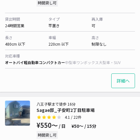
時間貸し可
貸出時間
タイプ
再入庫
24時間営業
平置き
可
長さ
車幅
高さ
480cm 以下
220cm 以下
制限なし
対応車種
オートバイ
軽自動車
コンパクトカー
中型車
ワンボックス
大型車・SUV
詳細へ
八王子駅まで徒歩 16分
Sagae邸_子安町2丁目駐車場
4.1
/ 22件
¥550〜
/ 日
¥50〜 / 15分
時間貸し可