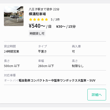
八王子駅まで徒歩 22分
横溝駐車場
5
/ 3件
¥540〜
/ 日
¥30〜 / 15分
時間貸し可
貸出時間
タイプ
再入庫
24時間営業
平置き
可
長さ
車幅
高さ
500cm 以下
260cm 以下
制限なし
対応車種
オートバイ
軽自動車
コンパクトカー
中型車
ワンボックス
大型車・SUV
詳細へ