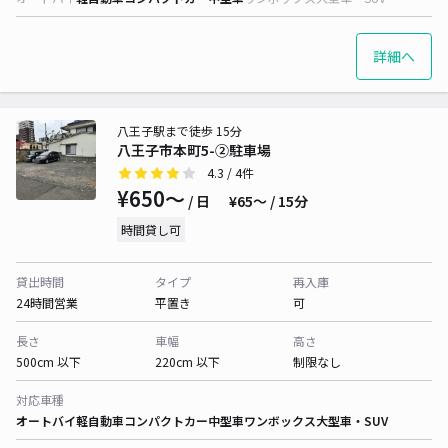
詳細へ
八王子駅まで徒歩 15分
八王子市本町5-②駐車場
4.3
/ 4件
¥650〜
/ 日
¥65〜 / 15分
時間貸し可
貸出時間
タイプ
再入庫
24時間営業
平置き
可
長さ
車幅
高さ
500cm 以下
220cm 以下
制限なし
対応車種
オートバイ
軽自動車
コンパクトカー
中型車
ワンボックス
大型車・SUV