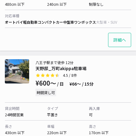
480cm 以下
240cm 以下
制限なし
対応車種
オートバイ
軽自動車
コンパクトカー
中型車
ワンボックス
大型車・SUV
詳細へ
八王子駅まで徒歩 12分
天野邸_万町akippa駐車場
4.5
/ 8件
¥600〜
/ 日
¥66〜 / 15分
時間貸し可
貸出時間
タイプ
再入庫
24時間営業
平置き
可
長さ
車幅
高さ
430cm 以下
220cm 以下
170cm 以下