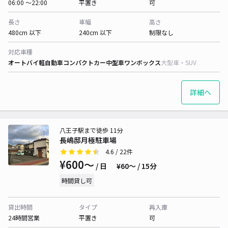
06:00 〜22:00
平置き
可
長さ
車幅
高さ
480cm 以下
240cm 以下
制限なし
対応車種
オートバイ
軽自動車
コンパクトカー
中型車
ワンボックス
大型車・SUV
詳細へ
八王子駅まで徒歩 11分
長嶋邸月極駐車場
4.6
/ 22件
¥600〜
/ 日
¥60〜 / 15分
時間貸し可
貸出時間
タイプ
再入庫
24時間営業
平置き
可