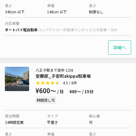
長さ
車幅
高さ
340cm 以下
148cm 以下
制限なし
対応車種
オートバイ
軽自動車
コンパクトカー
中型車
ワンボックス
大型車・SUV
詳細へ
八王子駅まで徒歩 12分
安藤邸_子安町akippa駐車場
4.5
/ 8件
¥600〜
/ 日
¥65〜 / 15分
時間貸し可
貸出時間
タイプ
再入庫
24時間営業
平置き
可
長さ
車幅
高さ