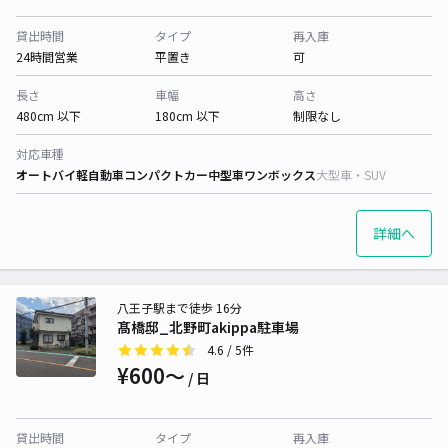
貸出時間
タイプ
再入庫
24時間営業
平置き
可
長さ
車幅
高さ
480cm 以下
180cm 以下
制限なし
対応車種
オートバイ
軽自動車
コンパクトカー
中型車
ワンボックス
大型車・SUV
詳細へ
八王子駅まで徒歩 16分
髙橋邸_北野町akippa駐車場
4.6
/ 5件
¥600〜
/ 日
貸出時間
タイプ
再入庫