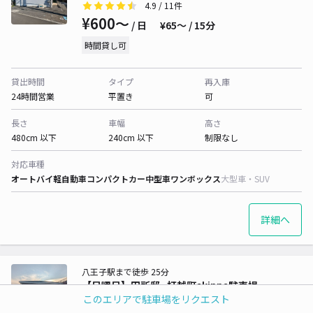
4.9
/ 11件
¥600〜
/ 日
¥65〜 / 15分
時間貸し可
貸出時間
タイプ
再入庫
24時間営業
平置き
可
長さ
車幅
高さ
480cm 以下
240cm 以下
制限なし
対応車種
オートバイ
軽自動車
コンパクトカー
中型車
ワンボックス
大型車・SUV
詳細へ
八王子駅まで徒歩 25分
【日曜日】田所邸_打越町akippa駐車場
このエリアで駐車場をリクエスト
5
/ 2件