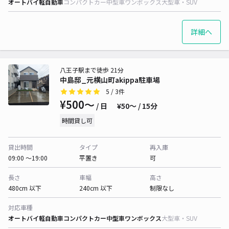
オートバイ
軽自動車
コンパクトカー
中型車
ワンボックス
大型車・SUV
詳細へ
八王子駅まで徒歩 21分
中島邸_元横山町akippa駐車場
5
/ 3件
¥500〜
/ 日
¥50〜 / 15分
時間貸し可
貸出時間
タイプ
再入庫
09:00 〜19:00
平置き
可
長さ
車幅
高さ
480cm 以下
240cm 以下
制限なし
対応車種
オートバイ
軽自動車
コンパクトカー
中型車
ワンボックス
大型車・SUV