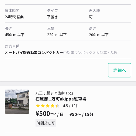
貸出時間
タイプ
再入庫
24時間営業
平置き
可
長さ
車幅
高さ
450cm 以下
220cm 以下
200cm 以下
対応車種
オートバイ
軽自動車
コンパクトカー
中型車
ワンボックス
大型車・SUV
詳細へ
八王子駅まで徒歩 15分
石原邸_万町akippa駐車場
4.5
/ 10件
¥500〜
/ 日
¥50〜 / 15分
時間貸し可