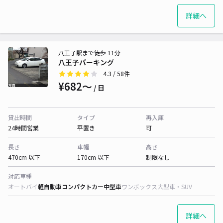
詳細へ
八王子駅まで徒歩 11分
八王子パーキング
4.3
/ 58件
¥682〜
/ 日
貸出時間
タイプ
再入庫
24時間営業
平置き
可
長さ
車幅
高さ
470cm 以下
170cm 以下
制限なし
対応車種
オートバイ
軽自動車
コンパクトカー
中型車
ワンボックス
大型車・SUV
詳細へ