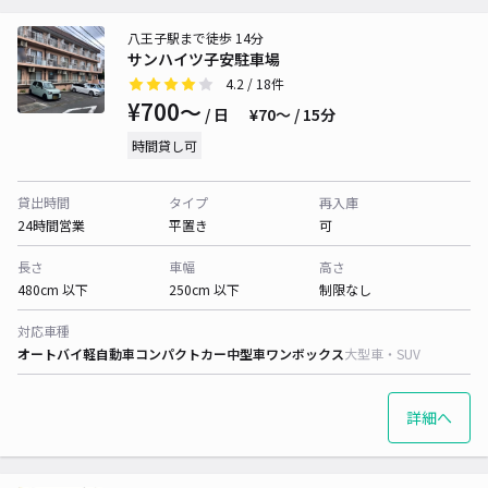
八王子駅まで徒歩 14分
サンハイツ子安駐車場
4.2
/ 18件
¥700〜
/ 日
¥70〜 / 15分
時間貸し可
貸出時間
タイプ
再入庫
24時間営業
平置き
可
長さ
車幅
高さ
480cm 以下
250cm 以下
制限なし
対応車種
オートバイ
軽自動車
コンパクトカー
中型車
ワンボックス
大型車・SUV
詳細へ