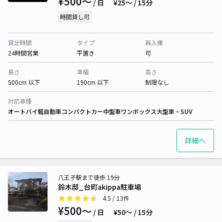
¥500〜
/ 日
¥25〜 / 15分
時間貸し可
貸出時間
タイプ
再入庫
24時間営業
平置き
可
長さ
車幅
高さ
500cm 以下
190cm 以下
制限なし
対応車種
オートバイ
軽自動車
コンパクトカー
中型車
ワンボックス
大型車・SUV
詳細へ
八王子駅まで徒歩 19分
鈴木邸_台町akippa駐車場
4.5
/ 13件
¥500〜
/ 日
¥50〜 / 15分