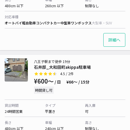
480cm 以下
260cm 以下
制限なし
対応車種
オートバイ
軽自動車
コンパクトカー
中型車
ワンボックス
大型車・SUV
詳細へ
八王子駅まで徒歩 19分
石井邸_大和田町akippa駐車場
4.5
/ 2件
¥600〜
/ 日
¥66〜 / 15分
時間貸し可
貸出時間
タイプ
再入庫
24時間営業
平置き
可
長さ
車幅
高さ
480cm 以下
240cm 以下
制限なし