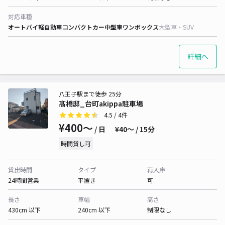
対応車種
オートバイ
軽自動車
コンパクトカー
中型車
ワンボックス
大型車・SUV
詳細へ
八王子駅まで徒歩 25分
髙橋邸_台町akippa駐車場
4.5
/ 4件
¥400〜
/ 日
¥40〜 / 15分
時間貸し可
貸出時間
タイプ
再入庫
24時間営業
平置き
可
長さ
車幅
高さ
430cm 以下
240cm 以下
制限なし