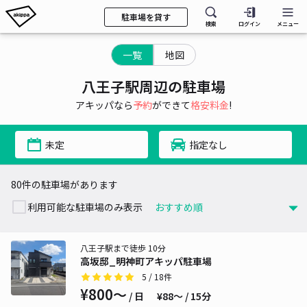
駐車場を貸す
検索
ログイン
メニュー
一覧
地図
八王子駅周辺の駐車場
アキッパなら
予約
ができて
格安料金
!
未定
指定なし
80件の駐車場があります
利用可能な駐車場のみ表示
八王子駅まで徒歩 10分
高坂邸_明神町アキッパ駐車場
5
/ 18件
¥800〜
/ 日
¥88〜 / 15分