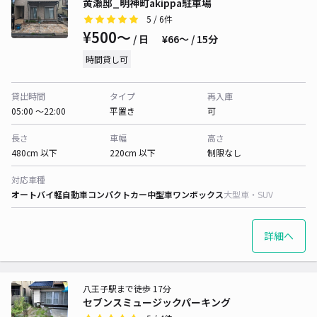
黄瀬邸_明神町akippa駐車場
5
/ 6件
¥500〜
/ 日
¥66〜 / 15分
時間貸し可
貸出時間
タイプ
再入庫
05:00 〜22:00
平置き
可
長さ
車幅
高さ
480cm 以下
220cm 以下
制限なし
対応車種
オートバイ
軽自動車
コンパクトカー
中型車
ワンボックス
大型車・SUV
詳細へ
八王子駅まで徒歩 17分
セブンスミュージックパーキング