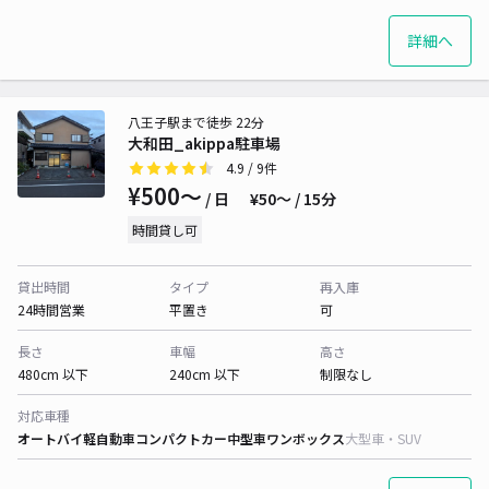
詳細へ
八王子駅まで徒歩 22分
大和田_akippa駐車場
4.9
/ 9件
¥500〜
/ 日
¥50〜 / 15分
時間貸し可
貸出時間
タイプ
再入庫
24時間営業
平置き
可
長さ
車幅
高さ
480cm 以下
240cm 以下
制限なし
対応車種
オートバイ
軽自動車
コンパクトカー
中型車
ワンボックス
大型車・SUV