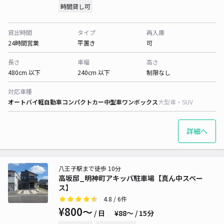
時間貸し可
貸出時間
タイプ
再入庫
24時間営業
平置き
可
長さ
車幅
高さ
480cm 以下
240cm 以下
制限なし
対応車種
オートバイ
軽自動車
コンパクトカー
中型車
ワンボックス
大型車・SUV
詳細へ
八王子駅まで徒歩 10分
高坂邸_明神町アキッパ駐車場【真ん中スペー
ス】
4.8
/ 6件
¥800〜
/ 日
¥88〜 / 15分