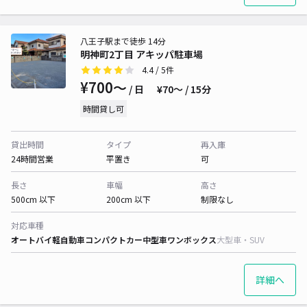
八王子駅まで徒歩 14分
明神町2丁目 アキッパ駐車場
4.4
/ 5件
¥700〜
/ 日
¥70〜 / 15分
時間貸し可
貸出時間
タイプ
再入庫
24時間営業
平置き
可
長さ
車幅
高さ
500cm 以下
200cm 以下
制限なし
対応車種
オートバイ
軽自動車
コンパクトカー
中型車
ワンボックス
大型車・SUV
詳細へ