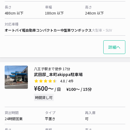
長さ
車幅
高さ
480cm 以下
180cm 以下
240cm 以下
対応車種
オートバイ
軽自動車
コンパクトカー
中型車
ワンボックス
大型車・SUV
詳細へ
八王子駅まで徒歩 17分
武田邸_本町akippa駐車場
4.8
/ 4件
¥600〜
/ 日
¥100〜 / 15分
時間貸し可
貸出時間
タイプ
再入庫
24時間営業
平置き
可
長さ
車幅
高さ