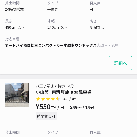
貸出時間
タイプ
再入庫
24時間営業
平置き
可
長さ
車幅
高さ
480cm 以下
240cm 以下
制限なし
対応車種
オートバイ
軽自動車
コンパクトカー
中型車
ワンボックス
大型車・SUV
詳細へ
八王子駅まで徒歩 14分
小山邸_南新町akippa駐車場
4.8
/ 4件
¥550〜
/ 日
¥55〜 / 15分
時間貸し可
貸出時間
タイプ
再入庫