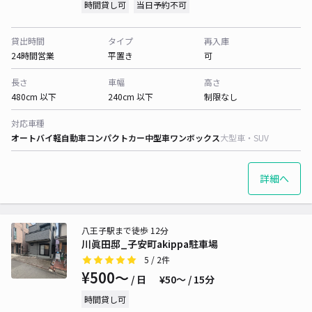
時間貸し可
当日予約不可
貸出時間
タイプ
再入庫
24時間営業
平置き
可
長さ
車幅
高さ
480cm 以下
240cm 以下
制限なし
対応車種
オートバイ
軽自動車
コンパクトカー
中型車
ワンボックス
大型車・SUV
詳細へ
八王子駅まで徒歩 12分
川眞田邸_子安町akippa駐車場
5
/ 2件
¥500〜
/ 日
¥50〜 / 15分
時間貸し可