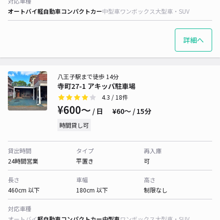
対応車種
オートバイ
軽自動車
コンパクトカー
中型車
ワンボックス
大型車・SUV
詳細へ
八王子駅まで徒歩 14分
寺町27-1 アキッパ駐車場
4.3
/ 18件
¥600〜
/ 日
¥60〜 / 15分
時間貸し可
貸出時間
タイプ
再入庫
24時間営業
平置き
可
長さ
車幅
高さ
460cm 以下
180cm 以下
制限なし
対応車種
オートバイ
軽自動車
コンパクトカー
中型車
ワンボックス
大型車・SUV