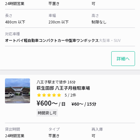
24時間営業
平置き
可
長さ
車幅
高さ
480cm 以下
230cm 以下
制限なし
対応車種
オートバイ
軽自動車
コンパクトカー
中型車
ワンボックス
大型車・SUV
詳細へ
八王子駅まで徒歩 16分
萩生田邸 八王子月極駐車場
5
/ 2件
¥600〜
/ 日
¥60〜 / 15分
時間貸し可
貸出時間
タイプ
再入庫
24時間営業
平置き
可