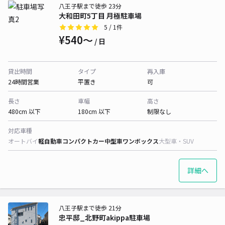
八王子駅まで徒歩 23分
大和田町5丁目 月極駐車場
5
/ 1件
¥540〜
/ 日
貸出時間
タイプ
再入庫
24時間営業
平置き
可
長さ
車幅
高さ
480cm 以下
180cm 以下
制限なし
対応車種
オートバイ
軽自動車
コンパクトカー
中型車
ワンボックス
大型車・SUV
詳細へ
八王子駅まで徒歩 21分
忠平邸_北野町akippa駐車場