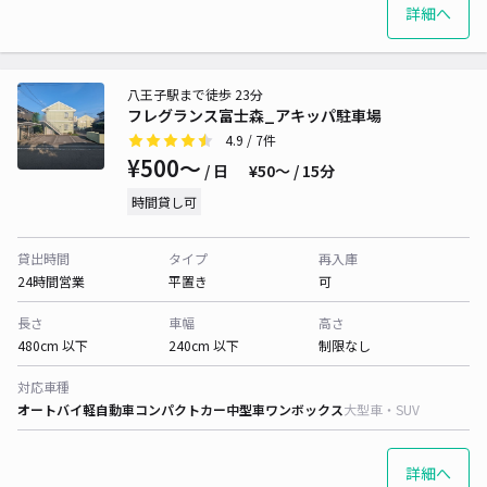
詳細へ
八王子駅まで徒歩 23分
フレグランス富士森_アキッパ駐車場
4.9
/ 7件
¥500〜
/ 日
¥50〜 / 15分
時間貸し可
貸出時間
タイプ
再入庫
24時間営業
平置き
可
長さ
車幅
高さ
480cm 以下
240cm 以下
制限なし
対応車種
オートバイ
軽自動車
コンパクトカー
中型車
ワンボックス
大型車・SUV
詳細へ