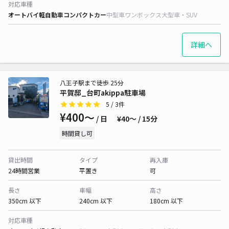
対応車種
オートバイ
軽自動車
コンパクトカー
中型車
ワンボックス
大型車・SUV
詳細へ
八王子駅まで徒歩 25分
平賀邸_台町akippa駐車場
5
/ 3件
¥400〜
/ 日
¥40〜 / 15分
時間貸し可
貸出時間
タイプ
再入庫
24時間営業
平置き
可
長さ
車幅
高さ
350cm 以下
240cm 以下
180cm 以下
対応車種