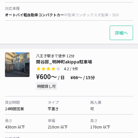
対応車種
オートバイ
軽自動車
コンパクトカー
中型車
ワンボックス
大型車・SUV
詳細へ
八王子駅まで徒歩 12分
関谷邸_明神町akippa駐車場
4.2
/ 9件
¥600〜
/ 日
¥66〜 / 15分
時間貸し可
貸出時間
タイプ
再入庫
24時間営業
平置き
可
長さ
車幅
高さ
430cm 以下
210cm 以下
170cm 以下