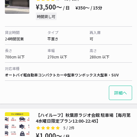
¥3,500〜
/ 日
¥350〜 / 15分
時間貸し可
貸出時間
タイプ
再入庫
24時間営業
平置き
可
長さ
車幅
高さ
700cm 以下
270cm 以下
280cm 以下
対応車種
オートバイ
軽自動車
コンパクトカー
中型車
ワンボックス
大型車・SUV
詳細へ
【ハイルーフ】秋葉原ラジオ会館 駐車場【毎月第
4水曜日限定プラン12:00-22:45】
5
/ 2件
¥1,000〜
/ 日