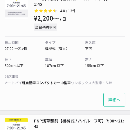
1:45
4.8
/ 13件
¥2,200〜
/ 日
当日予約不可
貸出時間
タイプ
再入庫
07:00 〜21:45
機械式（有人）
不可
長さ
車幅
高さ
500cm 以下
187cm 以下
155cm 以下
対応車種
オートバイ
軽自動車
コンパクトカー
中型車
ワンボックス
大型車・SUV
詳細へ
PNP浅草駅前【機械式 / ハイルーフ可】7:00～21:
45