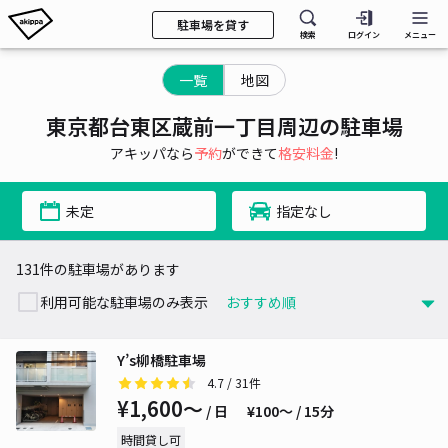
駐車場を貸す
検索
ログイン
メニュー
一覧
地図
東京都台東区蔵前一丁目周辺の駐車場
アキッパなら
予約
ができて
格安料金
!
未定
指定なし
131件の駐車場があります
利用可能な駐車場のみ表示
Y’s柳橋駐車場
4.7
/ 31件
¥1,600〜
/ 日
¥100〜 / 15分
時間貸し可