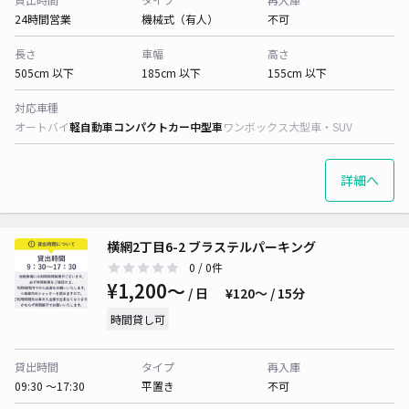
24時間営業
機械式（有人）
不可
長さ
車幅
高さ
505cm 以下
185cm 以下
155cm 以下
対応車種
オートバイ
軽自動車
コンパクトカー
中型車
ワンボックス
大型車・SUV
詳細へ
横網2丁目6-2 ブラステルパーキング
0
/ 0件
¥1,200〜
/ 日
¥120〜 / 15分
時間貸し可
貸出時間
タイプ
再入庫
09:30 〜17:30
平置き
不可