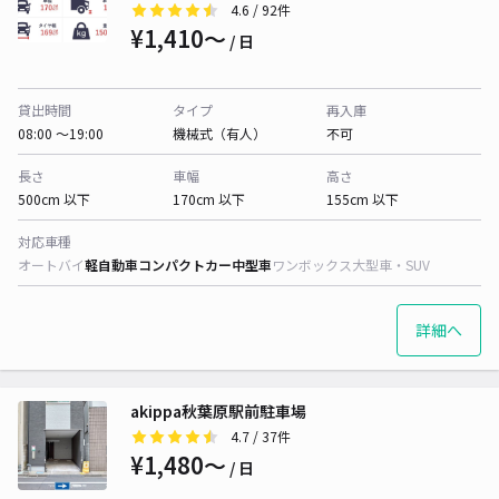
4.6
/ 92件
¥1,410〜
/ 日
貸出時間
タイプ
再入庫
08:00 〜19:00
機械式（有人）
不可
長さ
車幅
高さ
500cm 以下
170cm 以下
155cm 以下
対応車種
オートバイ
軽自動車
コンパクトカー
中型車
ワンボックス
大型車・SUV
詳細へ
akippa秋葉原駅前駐車場
4.7
/ 37件
¥1,480〜
/ 日