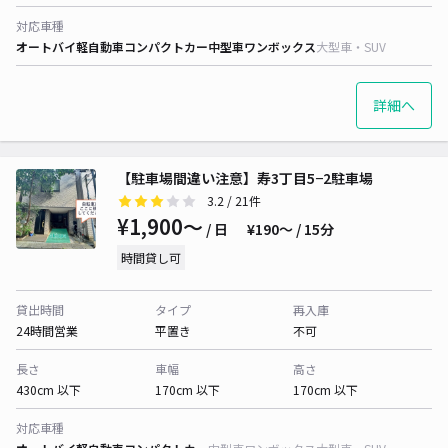
対応車種
オートバイ
軽自動車
コンパクトカー
中型車
ワンボックス
大型車・SUV
詳細へ
【駐車場間違い注意】寿3丁目5−2駐車場
3.2
/ 21件
¥1,900〜
/ 日
¥190〜 / 15分
時間貸し可
貸出時間
タイプ
再入庫
24時間営業
平置き
不可
長さ
車幅
高さ
430cm 以下
170cm 以下
170cm 以下
対応車種