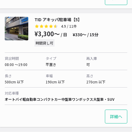
TID アキッパ駐車場【5】
4.9
/ 11件
¥3,300〜
/ 日
¥330〜 / 15分
時間貸し可
貸出時間
タイプ
再入庫
08:00 〜19:00
平置き
可
長さ
車幅
高さ
500cm 以下
190cm 以下
270cm 以下
対応車種
オートバイ
軽自動車
コンパクトカー
中型車
ワンボックス
大型車・SUV
詳細へ