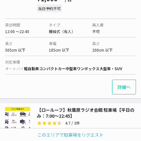
当日予約不可
貸出時間
タイプ
再入庫
12:00 〜22:45
機械式（有人）
不可
長さ
車幅
高さ
505cm 以下
185cm 以下
200cm 以下
対応車種
オートバイ
軽自動車
コンパクトカー
中型車
ワンボックス
大型車・SUV
詳細へ
【ロールーフ】秋葉原ラジオ会館 駐車場【平日の
み：7:00～22:45】
4.7
/ 3件
¥1,000〜
/ 日
このエリアで駐車場をリクエスト
当日予約不可