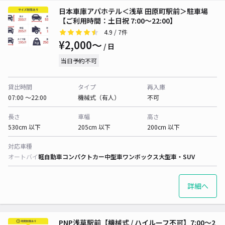
日本車庫アパホテル＜浅草 田原町駅前＞駐車場
【ご利用時間：土日祝 7:00～22:00】
4.9
/ 7件
¥2,000〜
/ 日
当日予約不可
貸出時間
タイプ
再入庫
07:00 〜22:00
機械式（有人）
不可
長さ
車幅
高さ
530cm 以下
205cm 以下
200cm 以下
対応車種
オートバイ
軽自動車
コンパクトカー
中型車
ワンボックス
大型車・SUV
詳細へ
PNP浅草駅前【機械式 / ハイルーフ不可】7:00～2