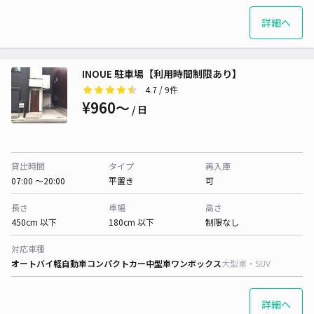
詳細へ
INOUE 駐車場【利用時間制限あり】
4.7
/ 9件
¥960〜
/ 日
貸出時間
タイプ
再入庫
07:00 〜20:00
平置き
可
長さ
車幅
高さ
450cm 以下
180cm 以下
制限なし
対応車種
オートバイ
軽自動車
コンパクトカー
中型車
ワンボックス
大型車・SUV
詳細へ