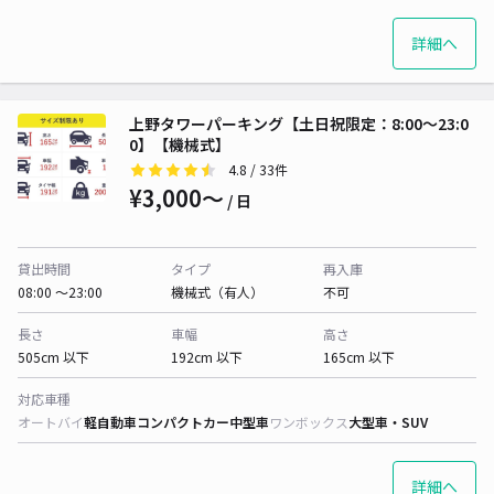
詳細へ
上野タワーパーキング【土日祝限定：8:00～23:0
0】【機械式】
4.8
/ 33件
¥3,000〜
/ 日
貸出時間
タイプ
再入庫
08:00 〜23:00
機械式（有人）
不可
長さ
車幅
高さ
505cm 以下
192cm 以下
165cm 以下
対応車種
オートバイ
軽自動車
コンパクトカー
中型車
ワンボックス
大型車・SUV
詳細へ