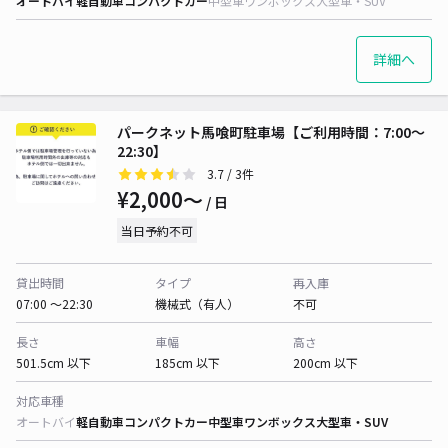
オートバイ
軽自動車
コンパクトカー
中型車
ワンボックス
大型車・SUV
詳細へ
パークネット馬喰町駐車場【ご利用時間：7:00～
22:30】
3.7
/ 3件
¥2,000〜
/ 日
当日予約不可
貸出時間
タイプ
再入庫
07:00 〜22:30
機械式（有人）
不可
長さ
車幅
高さ
501.5cm 以下
185cm 以下
200cm 以下
対応車種
オートバイ
軽自動車
コンパクトカー
中型車
ワンボックス
大型車・SUV