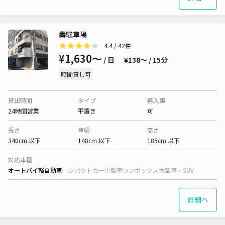
壽駐車場
4.4
/ 42件
¥1,630〜
/ 日
¥138〜 / 15分
時間貸し可
貸出時間
タイプ
再入庫
24時間営業
平置き
可
長さ
車幅
高さ
340cm 以下
148cm 以下
185cm 以下
対応車種
オートバイ
軽自動車
コンパクトカー
中型車
ワンボックス
大型車・SUV
詳細へ