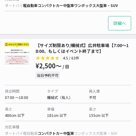
オートバイ
軽自動車
コンパクトカー
中型車
ワンボックス
大型車・SUV
詳細へ
【サイズ制限あり/機械式】広井駐車場【7:00～1
8:00、もしくはイベント終了まで】
4.5
/ 63件
¥2,500〜
/ 日
当日予約不可
貸出時間
タイプ
再入庫
07:00 〜18:00
機械式（有人）
不可
長さ
車幅
高さ
480cm 以下
181cm 以下
155cm 以下
対応車種
オートバイ
軽自動車
コンパクトカー
中型車
ワンボックス
大型車・SUV