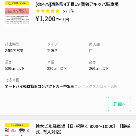
[d9479]東駒形4丁目19 個宅アキッパ駐車場
5
/ 3件
¥1,200〜
/ 日
貸出時間
タイプ
再入庫
24時間営業
平置き
可
長さ
車幅
高さ
520cm 以下
220cm 以下
260cm 以下
対応車種
オートバイ
軽自動車
コンパクトカー
中型車
ワンボックス
大型車・SUV
詳細へ
鈴木ビル駐車場【日･祝除く 8:00～19:00】【機械
式_有人対応】