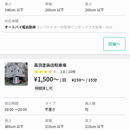
長さ
車幅
高さ
340cm 以下
200cm 以下
200cm 以下
対応車種
オートバイ
軽自動車
コンパクトカー
中型車
ワンボックス
大型車・SUV
詳細へ
高浜塗装店駐車場
3.8
/ 10件
¥1,500〜
/ 日
¥150〜 / 15分
時間貸し可
貸出時間
タイプ
再入庫
08:00 〜20:00
平置き
可
長さ
車幅
高さ
480cm 以下
210cm 以下
210cm 以下