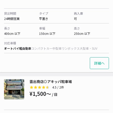
貸出時間
タイプ
再入庫
24時間営業
平置き
可
長さ
車幅
高さ
400cm 以下
150cm 以下
250cm 以下
対応車種
オートバイ
軽自動車
コンパクトカー
中型車
ワンボックス
大型車・SUV
詳細へ
雲出商店◎アキッパ駐車場
4.5
/ 2件
¥1,500〜
/ 日