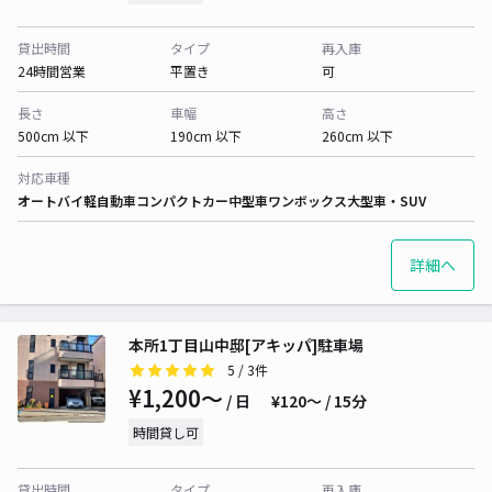
貸出時間
タイプ
再入庫
24時間営業
平置き
可
長さ
車幅
高さ
500cm 以下
190cm 以下
260cm 以下
対応車種
オートバイ
軽自動車
コンパクトカー
中型車
ワンボックス
大型車・SUV
詳細へ
本所1丁目山中邸[アキッパ]駐車場
5
/ 3件
¥1,200〜
/ 日
¥120〜 / 15分
時間貸し可
貸出時間
タイプ
再入庫