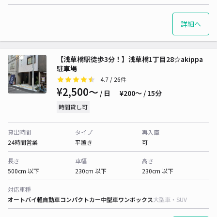
詳細へ
【浅草橋駅徒歩3分！】浅草橋1丁目28☆akippa
駐車場
4.7
/ 26件
¥2,500〜
/ 日
¥200〜 / 15分
時間貸し可
貸出時間
タイプ
再入庫
24時間営業
平置き
可
長さ
車幅
高さ
500cm 以下
230cm 以下
230cm 以下
対応車種
オートバイ
軽自動車
コンパクトカー
中型車
ワンボックス
大型車・SUV