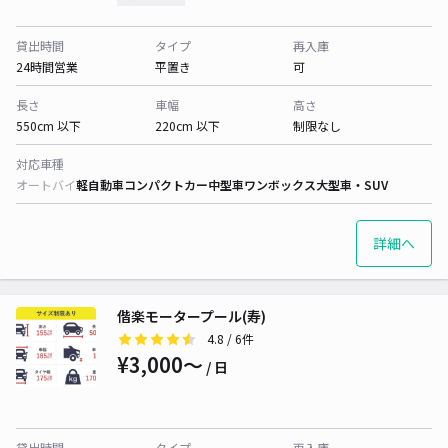
貸出時間
タイプ
再入庫
24時間営業
平置き
可
長さ
車幅
高さ
550cm 以下
220cm 以下
制限なし
対応車種
オートバイ
軽自動車
コンパクトカー
中型車
ワンボックス
大型車・SUV
詳細へ
偕楽モータープール(寿)
4.8
/ 6件
¥3,000〜
/ 日
貸出時間
タイプ
再入庫