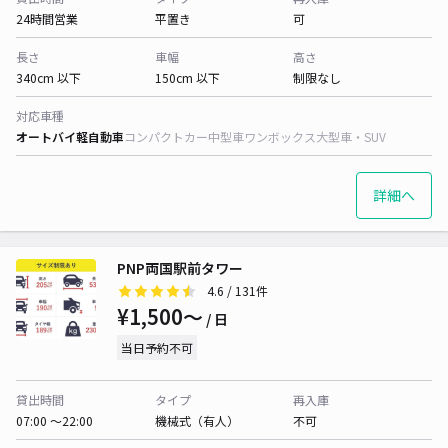
24時間営業
平置き
可
長さ
車幅
高さ
340cm 以下
150cm 以下
制限なし
対応車種
オートバイ
軽自動車
コンパクトカー
中型車
ワンボックス
大型車・SUV
詳細へ
PNP両国駅前タワー
4.6
/ 131件
¥1,500〜
/ 日
当日予約不可
貸出時間
タイプ
再入庫
07:00 〜22:00
機械式（有人）
不可