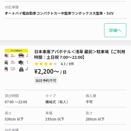
対応車種
オートバイ
軽自動車
コンパクトカー
中型車
ワンボックス
大型車・SUV
詳細へ
日本車庫アパホテル＜浅草 蔵前＞駐車場【ご利用
時間：土日祝 7:00～22:00】
4.3
/ 8件
¥2,200〜
/ 日
当日予約不可
貸出時間
タイプ
再入庫
07:00 〜22:00
機械式（有人）
不可
長さ
車幅
高さ
530cm 以下
195cm 以下
200cm 以下
対応車種