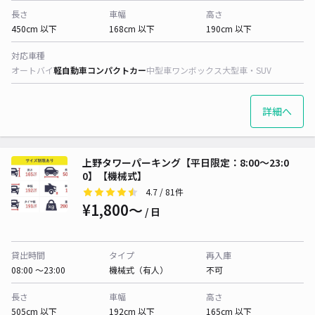
長さ
車幅
高さ
450cm 以下
168cm 以下
190cm 以下
対応車種
オートバイ
軽自動車
コンパクトカー
中型車
ワンボックス
大型車・SUV
詳細へ
上野タワーパーキング【平日限定：8:00～23:0
0】【機械式】
4.7
/ 81件
¥1,800〜
/ 日
貸出時間
タイプ
再入庫
08:00 〜23:00
機械式（有人）
不可
長さ
車幅
高さ
505cm 以下
192cm 以下
165cm 以下