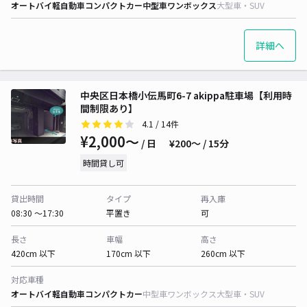
オートバイ
軽自動車
コンパクトカー
中型車
ワンボックス
大型車・SUV
詳細へ
中央区日本橋小伝馬町6-7 akippa駐車場【利用時
間制限あり】
4.1
/ 14件
¥2,000〜
/ 日
¥200〜 / 15分
時間貸し可
貸出時間
タイプ
再入庫
08:30 〜17:30
平置き
可
長さ
車幅
高さ
420cm 以下
170cm 以下
260cm 以下
対応車種
オートバイ
軽自動車
コンパクトカー
中型車
ワンボックス
大型車・SUV