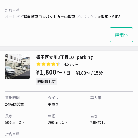
対応車種
オートバイ
軽自動車
コンパクトカー
中型車
ワンボックス
大型車・SUV
詳細へ
墨田区立川3丁目10 I parking
4.5
/ 6件
¥1,800〜
/ 日
¥180〜 / 15分
時間貸し可
貸出時間
タイプ
再入庫
24時間営業
平置き
可
長さ
車幅
高さ
500cm 以下
200cm 以下
制限なし
対応車種