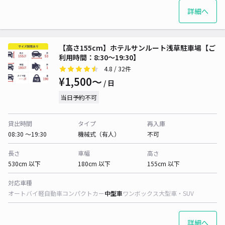
詳細へ
【高さ155cm】ホテルサンルート浅草駐車場【ご
利用時間：8:30～19:30】
4.8
/ 32件
¥1,500〜
/ 日
当日予約不可
貸出時間
タイプ
再入庫
08:30 〜19:30
機械式（有人）
不可
長さ
車幅
高さ
530cm 以下
180cm 以下
155cm 以下
対応車種
オートバイ
軽自動車
コンパクトカー
中型車
ワンボックス
大型車・SUV
詳細へ