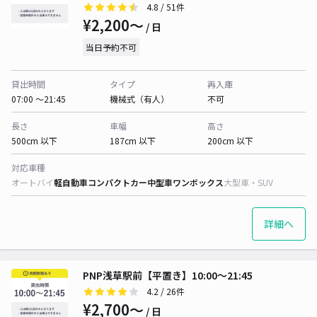
4.8
/ 51件
¥2,200〜
/ 日
当日予約不可
貸出時間
タイプ
再入庫
07:00 〜21:45
機械式（有人）
不可
長さ
車幅
高さ
500cm 以下
187cm 以下
200cm 以下
対応車種
オートバイ
軽自動車
コンパクトカー
中型車
ワンボックス
大型車・SUV
詳細へ
PNP浅草駅前【平置き】10:00～21:45
4.2
/ 26件
¥2,700〜
/ 日