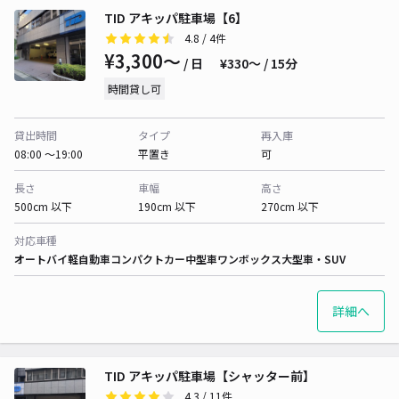
TID アキッパ駐車場【6】
4.8
/ 4件
¥3,300〜
/ 日
¥330〜 / 15分
時間貸し可
貸出時間
タイプ
再入庫
08:00 〜19:00
平置き
可
長さ
車幅
高さ
500cm 以下
190cm 以下
270cm 以下
対応車種
オートバイ
軽自動車
コンパクトカー
中型車
ワンボックス
大型車・SUV
詳細へ
TID アキッパ駐車場【シャッター前】
4.3
/ 11件