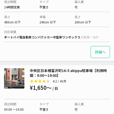
貸出時間
タイプ
再入庫
24時間営業
平置き
可
長さ
車幅
高さ
480cm 以下
240cm 以下
260cm 以下
対応車種
オートバイ
軽自動車
コンパクトカー
中型車
ワンボックス
大型車・SUV
詳細へ
中央区日本橋富沢町16-5 akippa駐車場【利用時
間：9:00～19:00】
4.2
/ 41件
¥1,650〜
/ 日
貸出時間
タイプ
再入庫
09:00 〜19:00
平置き
可