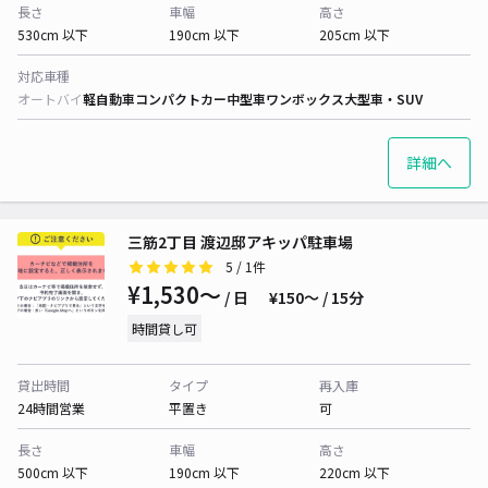
長さ
車幅
高さ
530cm 以下
190cm 以下
205cm 以下
対応車種
オートバイ
軽自動車
コンパクトカー
中型車
ワンボックス
大型車・SUV
詳細へ
三筋2丁目 渡辺邸アキッパ駐車場
5
/ 1件
¥1,530〜
/ 日
¥150〜 / 15分
時間貸し可
貸出時間
タイプ
再入庫
24時間営業
平置き
可
長さ
車幅
高さ
500cm 以下
190cm 以下
220cm 以下