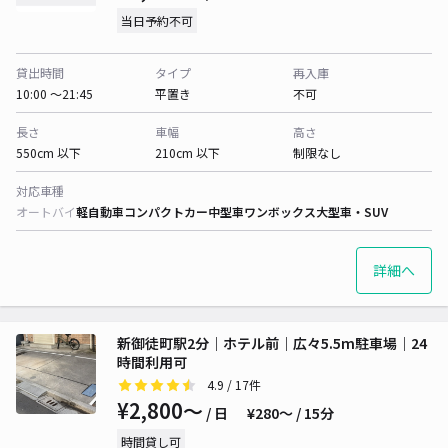
当日予約不可
貸出時間
タイプ
再入庫
10:00 〜21:45
平置き
不可
長さ
車幅
高さ
550cm 以下
210cm 以下
制限なし
対応車種
オートバイ
軽自動車
コンパクトカー
中型車
ワンボックス
大型車・SUV
詳細へ
新御徒町駅2分｜ホテル前｜広々5.5m駐車場｜24
時間利用可
4.9
/ 17件
¥2,800〜
/ 日
¥280〜 / 15分
時間貸し可