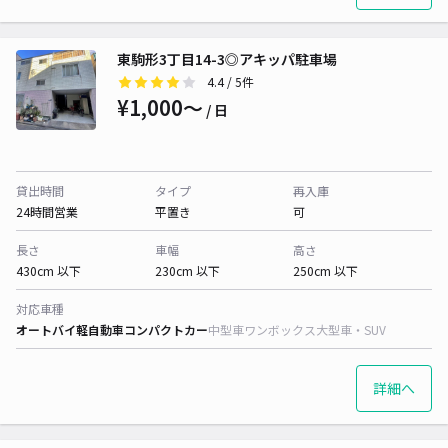
東駒形3丁目14-3◎アキッパ駐車場
4.4
/ 5件
¥1,000〜
/ 日
貸出時間
タイプ
再入庫
24時間営業
平置き
可
長さ
車幅
高さ
430cm 以下
230cm 以下
250cm 以下
対応車種
オートバイ
軽自動車
コンパクトカー
中型車
ワンボックス
大型車・SUV
詳細へ