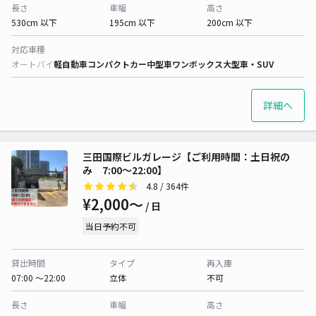
長さ
車幅
高さ
530cm 以下
195cm 以下
200cm 以下
対応車種
オートバイ
軽自動車
コンパクトカー
中型車
ワンボックス
大型車・SUV
詳細へ
三田国際ビルガレージ【ご利用時間：土日祝の
み 7:00～22:00】
4.8
/ 364件
¥2,000〜
/ 日
当日予約不可
貸出時間
タイプ
再入庫
07:00 〜22:00
立体
不可
長さ
車幅
高さ