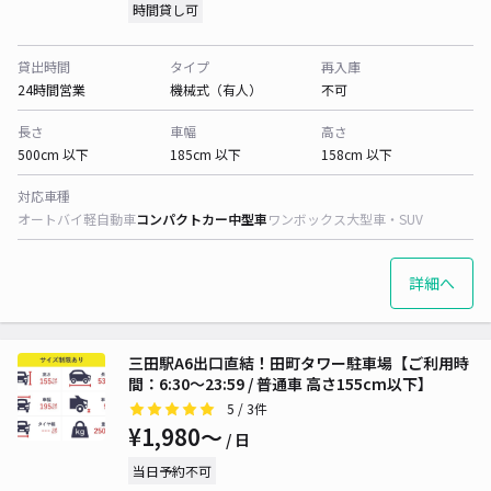
時間貸し可
貸出時間
タイプ
再入庫
24時間営業
機械式（有人）
不可
長さ
車幅
高さ
500cm 以下
185cm 以下
158cm 以下
対応車種
オートバイ
軽自動車
コンパクトカー
中型車
ワンボックス
大型車・SUV
詳細へ
三田駅A6出口直結！田町タワー駐車場【ご利用時
間：6:30～23:59 / 普通車 高さ155cm以下】
5
/ 3件
¥1,980〜
/ 日
当日予約不可