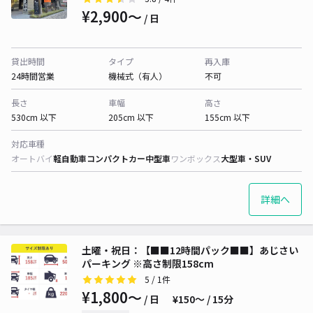
¥2,900〜
/ 日
貸出時間
タイプ
再入庫
24時間営業
機械式（有人）
不可
長さ
車幅
高さ
530cm 以下
205cm 以下
155cm 以下
対応車種
オートバイ
軽自動車
コンパクトカー
中型車
ワンボックス
大型車・SUV
詳細へ
土曜・祝日：【■■12時間パック■■】あじさい
パーキング ※高さ制限158cm
5
/ 1件
¥1,800〜
/ 日
¥150〜 / 15分