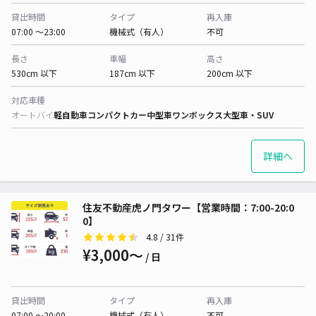
貸出時間
タイプ
再入庫
07:00 〜23:00
機械式（有人）
不可
長さ
車幅
高さ
530cm 以下
187cm 以下
200cm 以下
対応車種
オートバイ
軽自動車
コンパクトカー
中型車
ワンボックス
大型車・SUV
詳細へ
住友不動産虎ノ門タワー【営業時間：7:00-20:0
0】
4.8
/ 31件
¥3,000〜
/ 日
貸出時間
タイプ
再入庫
07:00 〜20:00
機械式（有人）
不可