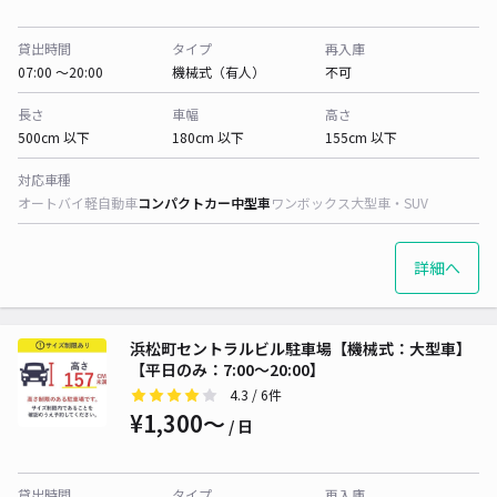
貸出時間
タイプ
再入庫
07:00 〜20:00
機械式（有人）
不可
長さ
車幅
高さ
500cm 以下
180cm 以下
155cm 以下
対応車種
オートバイ
軽自動車
コンパクトカー
中型車
ワンボックス
大型車・SUV
詳細へ
浜松町セントラルビル駐車場【機械式：大型車】
【平日のみ：7:00～20:00】
4.3
/ 6件
¥1,300〜
/ 日
貸出時間
タイプ
再入庫