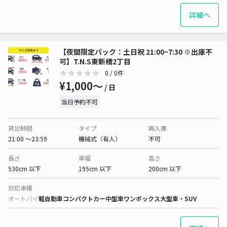
詳細へ
【夜間限定パック：土日祝 21:00~7:30 ※出庫不
可】T.N.S東新橋2丁目
0
/ 0件
¥1,000〜
/ 日
当日予約不可
貸出時間
タイプ
再入庫
21:00 〜23:59
機械式（有人）
不可
長さ
車幅
高さ
530cm 以下
195cm 以下
200cm 以下
対応車種
オートバイ
軽自動車
コンパクトカー
中型車
ワンボックス
大型車・SUV