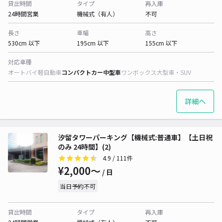
貸出時間
タイプ
再入庫
24時間営業
機械式（有人）
不可
長さ
車幅
高さ
530cm 以下
195cm 以下
155cm 以下
対応車種
オートバイ
軽自動車
コンパクトカー
中型車
ワンボックス
大型車・SUV
詳細へ
汐留タワーパーキング【機械式:普通車】【土日祝
のみ 24時間】(2)
4.9
/ 111件
¥2,000〜
/ 日
当日予約不可
貸出時間
タイプ
再入庫