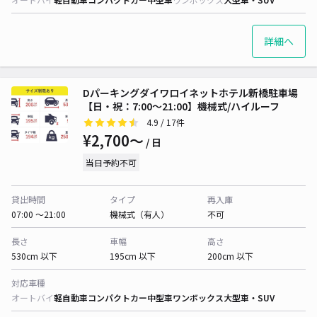
詳細へ
Dパーキングダイワロイネットホテル新橋駐車場
【日・祝：7:00～21:00】機械式/ハイルーフ
4.9
/ 17件
¥2,700〜
/ 日
当日予約不可
貸出時間
タイプ
再入庫
07:00 〜21:00
機械式（有人）
不可
長さ
車幅
高さ
530cm 以下
195cm 以下
200cm 以下
対応車種
オートバイ
軽自動車
コンパクトカー
中型車
ワンボックス
大型車・SUV