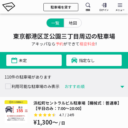
駐車場を貸す
検索
ログイン
メニュー
一覧
地図
東京都港区芝公園三丁目周辺の駐車場
アキッパなら
予約
ができて
格安料金
!
未定
指定なし
110件の駐車場があります
利用可能な駐車場のみ表示
浜松町セントラルビル駐車場【機械式：普通車】
【平日のみ：7:00～20:00】
4.7
/ 24件
¥1,300〜
/ 日