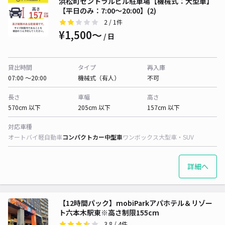
浜松町セントラルビル駐車場【機械式：大型車】
【平日のみ：7:00～20:00】(2)
2
/ 1件
¥1,500〜
/ 日
貸出時間
タイプ
再入庫
07:00 〜20:00
機械式（有人）
不可
長さ
車幅
高さ
570cm 以下
205cm 以下
157cm 以下
対応車種
オートバイ
軽自動車
コンパクトカー
中型車
ワンボックス
大型車・SUV
詳細へ
【12時間パック】mobiParkアパホテル＆リゾー
ト六本木駅東※高さ制限155cm
3.8
/ 4件