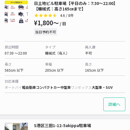
日土地ビル駐車場【平日のみ：7:30～22:00】
【機械式：高さ165㎝まで】
4.6
/ 8件
¥1,800〜
/ 日
当日予約不可
貸出時間
タイプ
再入庫
07:30 〜22:00
機械式（有人）
不可
長さ
車幅
高さ
565cm 以下
205cm 以下
165cm 以下
対応車種
オートバイ
軽自動車
コンパクトカー
中型車
ワンボックス
大型車・SUV
詳細へ
S港区三田1-12-5akippa駐車場