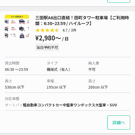
三田駅A6出口直結！田町タワー駐車場【ご利用時
間：6:30~23:59 / ハイルーフ】
4.7
/ 3件
¥2,980〜
/ 日
当日予約不可
貸出時間
タイプ
再入庫
06:30 〜23:59
機械式（有人）
不可
長さ
車幅
高さ
530cm 以下
195cm 以下
200cm 以下
対応車種
オートバイ
軽自動車
コンパクトカー
中型車
ワンボックス
大型車・SUV
詳細へ