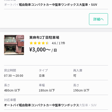
オートバイ
軽自動車
コンパクトカー
中型車
ワンボックス
大型車・SUV
詳細へ
東麻布2丁目駐車場
4.6
/ 17件
¥3,000〜
/ 日
貸出時間
タイプ
再入庫
07:30 〜20:00
立体
可
長さ
車幅
高さ
480cm 以下
180cm 以下
190cm 以下
対応車種
オートバイ
軽自動車
コンパクトカー
中型車
ワンボックス
大型車・SUV