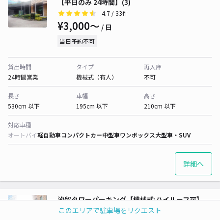
【平日のみ 24時間】(3)
4.7
/ 33件
¥3,000〜
/ 日
当日予約不可
貸出時間
タイプ
再入庫
24時間営業
機械式（有人）
不可
長さ
車幅
高さ
530cm 以下
195cm 以下
210cm 以下
対応車種
オートバイ
軽自動車
コンパクトカー
中型車
ワンボックス
大型車・SUV
詳細へ
汐留タワーパーキング【機械式:ハイルーフ可】
【土日祝のみ 24時間】(4)
このエリアで駐車場をリクエスト
4.8
/ 159件