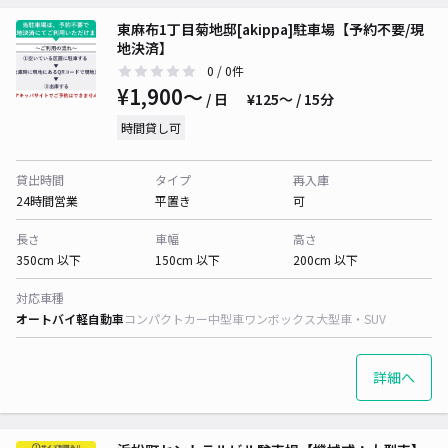
東麻布1丁目菊地邸[akippa]駐車場【予約不要/現
地決済】
0
/ 0件
¥1,900〜
/ 日
¥125〜 / 15分
時間貸し可
貸出時間
タイプ
再入庫
24時間営業
平置き
可
長さ
車幅
高さ
350cm 以下
150cm 以下
200cm 以下
対応車種
オートバイ
軽自動車
コンパクトカー
中型車
ワンボックス
大型車・SUV
詳細へ