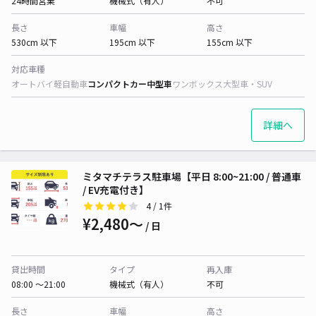
24時間営業
機械式（有人）
不可
長さ
車幅
高さ
530cm 以下
195cm 以下
155cm 以下
対応車種
オートバイ
軽自動車
コンパクトカー
中型車
ワンボックス
大型車・SUV
詳細へ
ミタマチテラス駐車場【平日 8:00~21:00 / 普通車
/ EV充電付き】
4
/ 1件
¥2,480〜
/ 日
貸出時間
タイプ
再入庫
08:00 〜21:00
機械式（有人）
不可
長さ
車幅
高さ