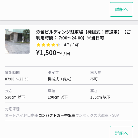
詳細へ
汐留ビルディング駐車場【機械式：普通車】【ご
利用時間： 7:00〜24:00】※当日可
4.7
/ 84件
¥1,500〜
/ 日
貸出時間
タイプ
再入庫
07:00 〜23:59
機械式（有人）
不可
長さ
車幅
高さ
530cm 以下
190cm 以下
155cm 以下
対応車種
オートバイ
軽自動車
コンパクトカー
中型車
ワンボックス
大型車・SUV
詳細へ