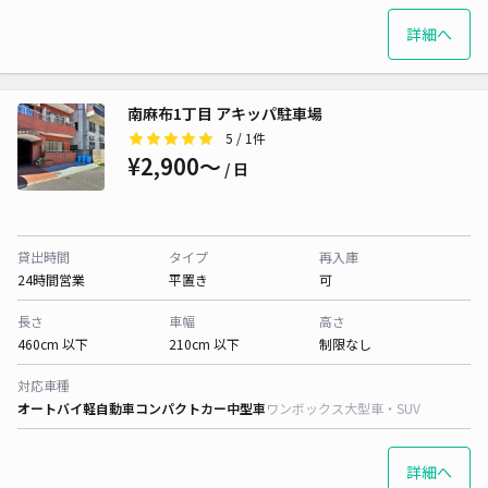
詳細へ
南麻布1丁目 アキッパ駐車場
5
/ 1件
¥2,900〜
/ 日
貸出時間
タイプ
再入庫
24時間営業
平置き
可
長さ
車幅
高さ
460cm 以下
210cm 以下
制限なし
対応車種
オートバイ
軽自動車
コンパクトカー
中型車
ワンボックス
大型車・SUV
詳細へ