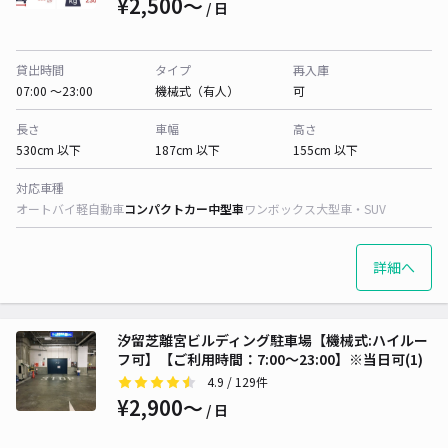
¥2,500〜
/ 日
貸出時間
タイプ
再入庫
07:00 〜23:00
機械式（有人）
可
長さ
車幅
高さ
530cm 以下
187cm 以下
155cm 以下
対応車種
オートバイ
軽自動車
コンパクトカー
中型車
ワンボックス
大型車・SUV
詳細へ
汐留芝離宮ビルディング駐車場【機械式:ハイルー
フ可】【ご利用時間：7:00～23:00】※当日可(1)
4.9
/ 129件
¥2,900〜
/ 日