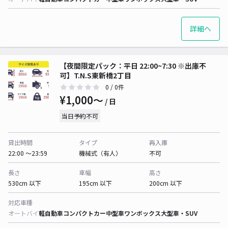
詳細へ
【夜間限定パック：平日 22:00~7:30 ※出庫不
可】T.N.S東新橋2丁目
0
/ 0件
¥1,000〜
/ 日
当日予約不可
貸出時間
タイプ
再入庫
22:00 〜23:59
機械式（有人）
不可
長さ
車幅
高さ
530cm 以下
195cm 以下
200cm 以下
対応車種
オートバイ
軽自動車
コンパクトカー
中型車
ワンボックス
大型車・SUV