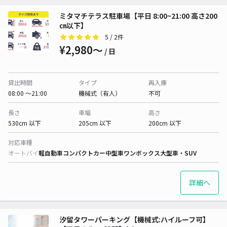
ミタマチテラス駐車場【平日 8:00~21:00 高さ200
㎝以下】
5
/ 2件
¥2,980〜
/ 日
貸出時間
タイプ
再入庫
08:00 〜21:00
機械式（有人）
不可
長さ
車幅
高さ
530cm 以下
205cm 以下
200cm 以下
対応車種
オートバイ
軽自動車
コンパクトカー
中型車
ワンボックス
大型車・SUV
詳細へ
汐留タワーパーキング【機械式:ハイルーフ可】