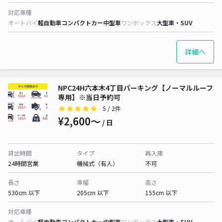
対応車種
オートバイ
軽自動車
コンパクトカー
中型車
ワンボックス
大型車・SUV
詳細へ
NPC24H六本木4丁目パーキング【ノーマルルーフ
専用】※当日予約可
5
/ 2件
¥2,600〜
/ 日
貸出時間
タイプ
再入庫
24時間営業
機械式（有人）
不可
長さ
車幅
高さ
530cm 以下
205cm 以下
155cm 以下
対応車種
オートバイ
軽自動車
コンパクトカー
中型車
ワンボックス
大型車・SUV