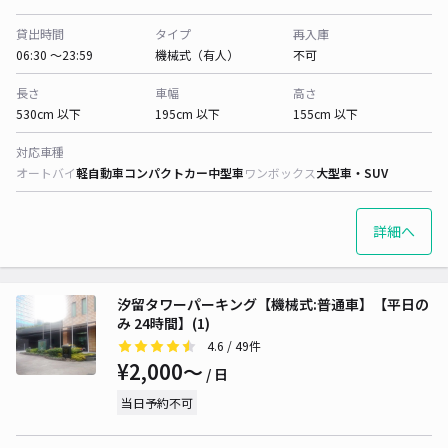
貸出時間
タイプ
再入庫
06:30 〜23:59
機械式（有人）
不可
長さ
車幅
高さ
530cm 以下
195cm 以下
155cm 以下
対応車種
オートバイ
軽自動車
コンパクトカー
中型車
ワンボックス
大型車・SUV
詳細へ
汐留タワーパーキング【機械式:普通車】【平日の
み 24時間】(1)
4.6
/ 49件
¥2,000〜
/ 日
当日予約不可