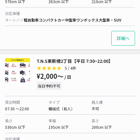
570cm 以下
263cm 以下
210cm 以下
対応車種
オートバイ
軽自動車
コンパクトカー
中型車
ワンボックス
大型車・SUV
詳細へ
T.N.S東新橋2丁目【平日 7:30~22:00】
5
/ 4件
¥2,000〜
/ 日
当日予約不可
貸出時間
タイプ
再入庫
07:30 〜22:00
機械式（有人）
不可
長さ
車幅
高さ
530cm 以下
195cm 以下
200cm 以下
対応車種