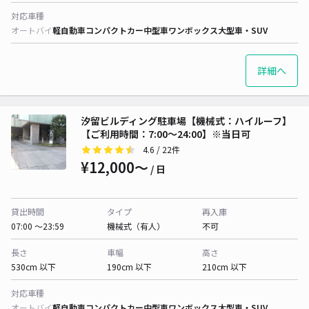
対応車種
オートバイ
軽自動車
コンパクトカー
中型車
ワンボックス
大型車・SUV
詳細へ
汐留ビルディング駐車場【機械式：ハイルーフ】
【ご利用時間：7:00〜24:00】※当日可
4.6
/ 22件
¥12,000〜
/ 日
貸出時間
タイプ
再入庫
07:00 〜23:59
機械式（有人）
不可
長さ
車幅
高さ
530cm 以下
190cm 以下
210cm 以下
対応車種
オートバイ
軽自動車
コンパクトカー
中型車
ワンボックス
大型車・SUV