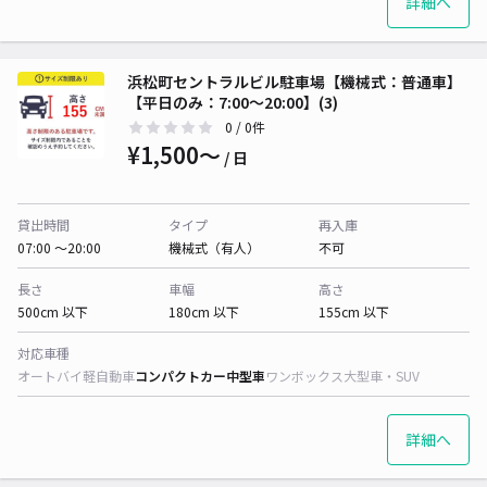
詳細へ
浜松町セントラルビル駐車場【機械式：普通車】
【平日のみ：7:00～20:00】(3)
0
/ 0件
¥1,500〜
/ 日
貸出時間
タイプ
再入庫
07:00 〜20:00
機械式（有人）
不可
長さ
車幅
高さ
500cm 以下
180cm 以下
155cm 以下
対応車種
オートバイ
軽自動車
コンパクトカー
中型車
ワンボックス
大型車・SUV
詳細へ