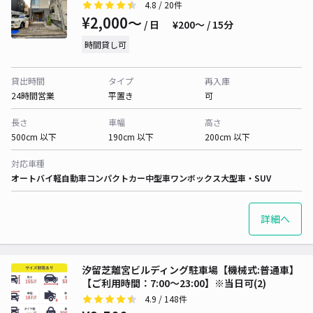
4.8
/ 20件
¥2,000〜
/ 日
¥200〜 / 15分
時間貸し可
貸出時間
タイプ
再入庫
24時間営業
平置き
可
長さ
車幅
高さ
500cm 以下
190cm 以下
200cm 以下
対応車種
オートバイ
軽自動車
コンパクトカー
中型車
ワンボックス
大型車・SUV
詳細へ
汐留芝離宮ビルディング駐車場【機械式:普通車】
【ご利用時間：7:00～23:00】※当日可(2)
4.9
/ 148件