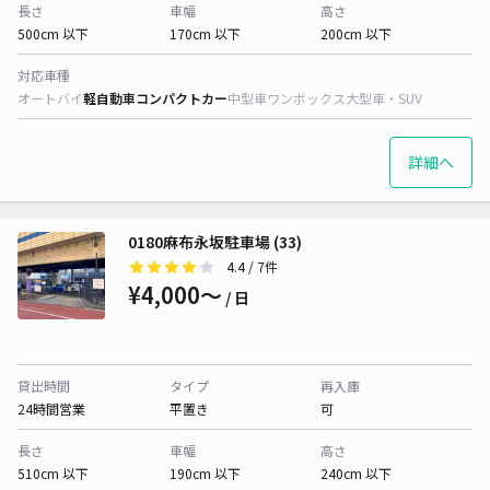
長さ
車幅
高さ
500cm 以下
170cm 以下
200cm 以下
対応車種
オートバイ
軽自動車
コンパクトカー
中型車
ワンボックス
大型車・SUV
詳細へ
0180麻布永坂駐車場 (33)
4.4
/ 7件
¥4,000〜
/ 日
貸出時間
タイプ
再入庫
24時間営業
平置き
可
長さ
車幅
高さ
510cm 以下
190cm 以下
240cm 以下