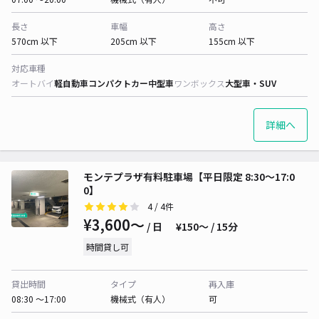
長さ
車幅
高さ
570cm 以下
205cm 以下
155cm 以下
対応車種
オートバイ
軽自動車
コンパクトカー
中型車
ワンボックス
大型車・SUV
詳細へ
モンテプラザ有料駐車場【平日限定 8:30〜17:0
0】
4
/ 4件
¥3,600〜
/ 日
¥150〜 / 15分
時間貸し可
貸出時間
タイプ
再入庫
08:30 〜17:00
機械式（有人）
可