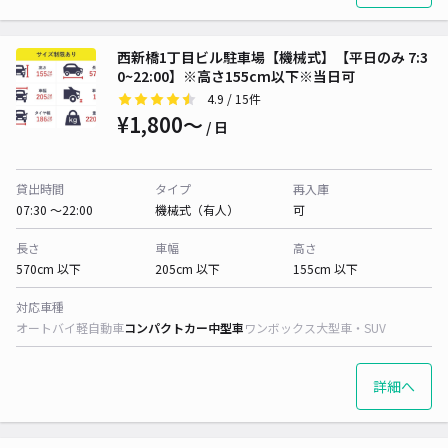
西新橋1丁目ビル駐車場【機械式】【平日のみ 7:3
0~22:00】※高さ155cm以下※当日可
4.9
/ 15件
¥1,800〜
/ 日
貸出時間
タイプ
再入庫
07:30 〜22:00
機械式（有人）
可
長さ
車幅
高さ
570cm 以下
205cm 以下
155cm 以下
対応車種
オートバイ
軽自動車
コンパクトカー
中型車
ワンボックス
大型車・SUV
詳細へ