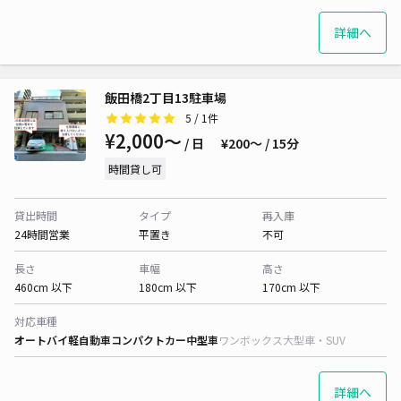
詳細へ
飯田橋2丁目13駐車場
5
/ 1件
¥2,000〜
/ 日
¥200〜 / 15分
時間貸し可
貸出時間
タイプ
再入庫
24時間営業
平置き
不可
長さ
車幅
高さ
460cm 以下
180cm 以下
170cm 以下
対応車種
オートバイ
軽自動車
コンパクトカー
中型車
ワンボックス
大型車・SUV
詳細へ