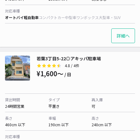
対応車種
オートバイ
軽自動車
コンパクトカー
中型車
ワンボックス
大型車・SUV
詳細へ
若葉3丁目5-22◎アキッパ駐車場
4.8
/ 4件
¥1,600〜
/ 日
貸出時間
タイプ
再入庫
24時間営業
平置き
可
長さ
車幅
高さ
460cm 以下
190cm 以下
240cm 以下
対応車種