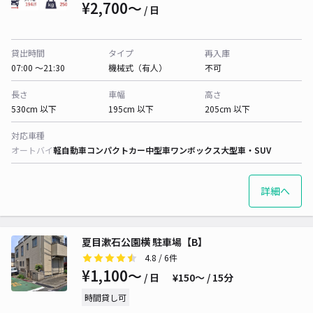
¥2,700〜
/ 日
貸出時間
タイプ
再入庫
07:00 〜21:30
機械式（有人）
不可
長さ
車幅
高さ
530cm 以下
195cm 以下
205cm 以下
対応車種
オートバイ
軽自動車
コンパクトカー
中型車
ワンボックス
大型車・SUV
詳細へ
夏目漱石公園横 駐車場【B】
4.8
/ 6件
¥1,100〜
/ 日
¥150〜 / 15分
時間貸し可