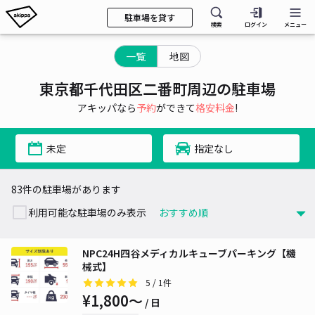
駐車場を貸す
検索
ログイン
メニュー
一覧
地図
東京都千代田区二番町周辺の駐車場
アキッパなら
予約
ができて
格安料金
!
未定
指定なし
83件の駐車場があります
利用可能な駐車場のみ表示
NPC24H四谷メディカルキューブパーキング【機
械式】
5
/ 1件
¥1,800〜
/ 日