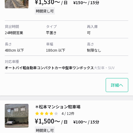
¥1,530〜
/ 日
¥150〜 / 15分
時間貸し可
貸出時間
タイプ
再入庫
24時間営業
平置き
可
長さ
車幅
高さ
480cm 以下
180cm 以下
制限なし
対応車種
オートバイ
軽自動車
コンパクトカー
中型車
ワンボックス
大型車・SUV
詳細へ
＊松本マンション駐車場
4
/ 12件
¥1,500〜
/ 日
¥100〜 / 15分
時間貸し可