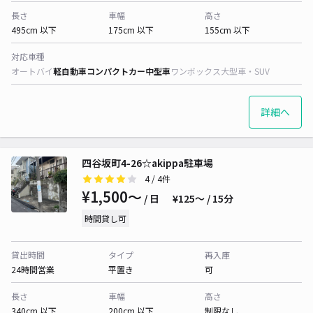
長さ
車幅
高さ
495cm 以下
175cm 以下
155cm 以下
対応車種
オートバイ
軽自動車
コンパクトカー
中型車
ワンボックス
大型車・SUV
詳細へ
四谷坂町4-26☆akippa駐車場
4
/ 4件
¥1,500〜
/ 日
¥125〜 / 15分
時間貸し可
貸出時間
タイプ
再入庫
24時間営業
平置き
可
長さ
車幅
高さ
340cm 以下
200cm 以下
制限なし