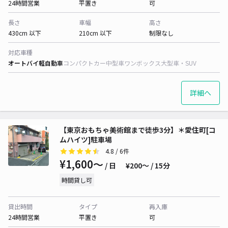
24時間営業
平置き
可
長さ
車幅
高さ
430cm 以下
210cm 以下
制限なし
対応車種
オートバイ
軽自動車
コンパクトカー
中型車
ワンボックス
大型車・SUV
詳細へ
【東京おもちゃ美術館まで徒歩3分】＊愛住町[コ
ムハイツ]駐車場
4.8
/ 6件
¥1,600〜
/ 日
¥200〜 / 15分
時間貸し可
貸出時間
タイプ
再入庫
24時間営業
平置き
可