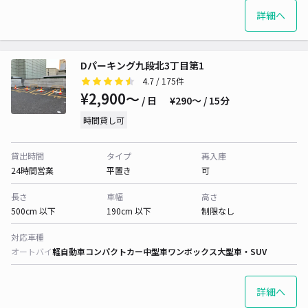
詳細へ
Dパーキング九段北3丁目第1
4.7
/ 175件
¥2,900〜
/ 日
¥290〜 / 15分
時間貸し可
貸出時間
タイプ
再入庫
24時間営業
平置き
可
長さ
車幅
高さ
500cm 以下
190cm 以下
制限なし
対応車種
オートバイ
軽自動車
コンパクトカー
中型車
ワンボックス
大型車・SUV
詳細へ