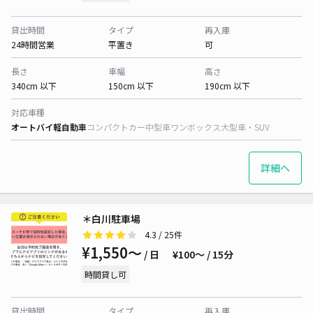
貸出時間
タイプ
再入庫
24時間営業
平置き
可
長さ
車幅
高さ
340cm 以下
150cm 以下
190cm 以下
対応車種
オートバイ
軽自動車
コンパクトカー
中型車
ワンボックス
大型車・SUV
詳細へ
＊白川駐車場
4.3
/ 25件
¥1,550〜
/ 日
¥100〜 / 15分
時間貸し可
貸出時間
タイプ
再入庫