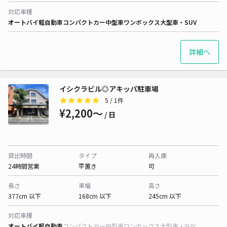
対応車種
オートバイ
軽自動車
コンパクトカー
中型車
ワンボックス
大型車・SUV
詳細へ
イシクラビル◎アキッパ駐車場
5
/ 1件
¥2,200〜
/ 日
貸出時間
タイプ
再入庫
24時間営業
平置き
可
長さ
車幅
高さ
377cm 以下
168cm 以下
245cm 以下
対応車種
オートバイ
軽自動車
コンパクトカー
中型車
ワンボックス
大型車・SUV