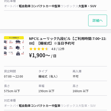
対応車種
オートバイ
軽自動車
コンパクトカー
中型車
ワンボックス
大型車・SUV
詳細へ
NPCヒューリック九段ビル【ご利用時間:7:00~22:
00】【機械式】※当日予約可
4.8
/ 12件
¥1,900〜
/ 日
貸出時間
タイプ
再入庫
07:00 〜22:00
機械式（有人）
不可
長さ
車幅
高さ
575cm 以下
190cm 以下
160cm 以下
対応車種
オートバイ
軽自動車
コンパクトカー
中型車
ワンボックス
大型車・SUV