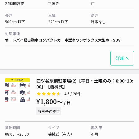
24時間営業
平置き
可
長さ
車幅
高さ
500cm 以下
220cm 以下
制限なし
対応車種
オートバイ
軽自動車
コンパクトカー
中型車
ワンボックス
大型車・SUV
詳細へ
四ツ谷駅前駐車場(2)【平日・土曜のみ：8:00~20:
00】【機械式】
4.6
/ 28件
¥1,800〜
/ 日
当日予約不可
貸出時間
タイプ
再入庫
08:00 〜20:00
機械式（有人）
不可