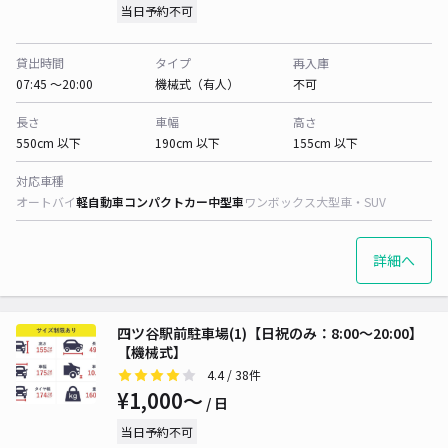
当日予約不可
貸出時間
タイプ
再入庫
07:45 〜20:00
機械式（有人）
不可
長さ
車幅
高さ
550cm 以下
190cm 以下
155cm 以下
対応車種
オートバイ
軽自動車
コンパクトカー
中型車
ワンボックス
大型車・SUV
詳細へ
四ツ谷駅前駐車場(1)【日祝のみ：8:00～20:00】
【機械式】
4.4
/ 38件
¥1,000〜
/ 日
当日予約不可