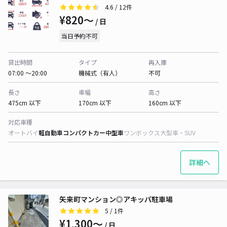
4.6
/ 12件
¥820〜
/ 日
当日予約不可
貸出時間
タイプ
再入庫
07:00 〜20:00
機械式（有人）
不可
長さ
車幅
高さ
475cm 以下
170cm 以下
160cm 以下
対応車種
オートバイ
軽自動車
コンパクトカー
中型車
ワンボックス
大型車・SUV
詳細へ
矢来町マンション◎アキッパ駐車場
5
/ 1件
¥1,300〜
/ 日