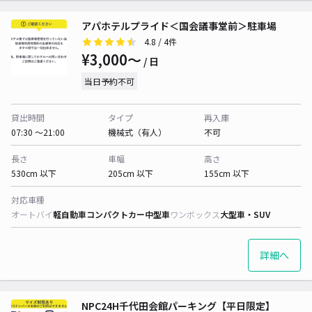
アパホテルプライド＜国会議事堂前＞駐車場
4.8
/ 4件
¥3,000〜
/ 日
当日予約不可
貸出時間
タイプ
再入庫
07:30 〜21:00
機械式（有人）
不可
長さ
車幅
高さ
530cm 以下
205cm 以下
155cm 以下
対応車種
オートバイ
軽自動車
コンパクトカー
中型車
ワンボックス
大型車・SUV
詳細へ
NPC24H千代田会館パーキング【平日限定】