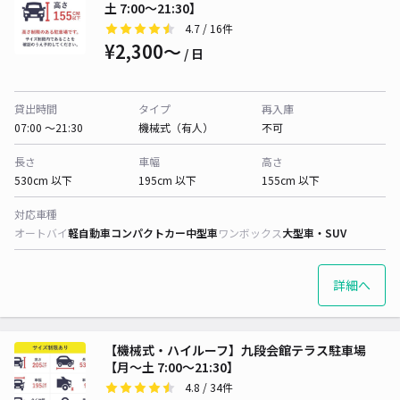
土 7:00〜21:30】
4.7
/ 16件
¥2,300〜
/ 日
貸出時間
タイプ
再入庫
07:00 〜21:30
機械式（有人）
不可
長さ
車幅
高さ
530cm 以下
195cm 以下
155cm 以下
対応車種
オートバイ
軽自動車
コンパクトカー
中型車
ワンボックス
大型車・SUV
詳細へ
【機械式・ハイルーフ】九段会館テラス駐車場
【月〜土 7:00〜21:30】
4.8
/ 34件