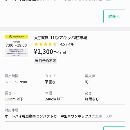
詳細へ
大京町5-11◎アキッパ駐車場
4.5
/ 4件
¥2,300〜
/ 日
当日予約不可
貸出時間
タイプ
再入庫
07:00 〜19:00
平置き
可
長さ
車幅
高さ
600cm 以下
240cm 以下
制限なし
対応車種
オートバイ
軽自動車
コンパクトカー
中型車
ワンボックス
大型車・SUV