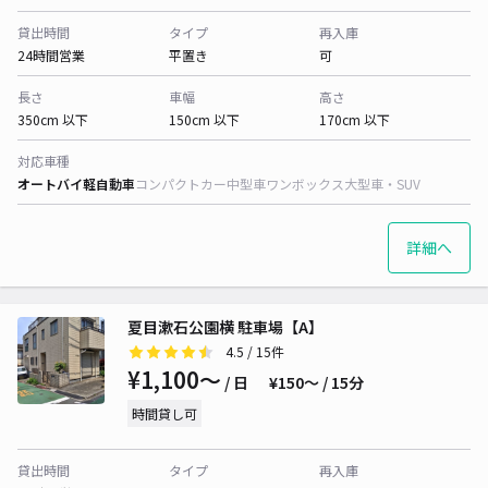
貸出時間
タイプ
再入庫
24時間営業
平置き
可
長さ
車幅
高さ
350cm 以下
150cm 以下
170cm 以下
対応車種
オートバイ
軽自動車
コンパクトカー
中型車
ワンボックス
大型車・SUV
詳細へ
夏目漱石公園横 駐車場【A】
4.5
/ 15件
¥1,100〜
/ 日
¥150〜 / 15分
時間貸し可
貸出時間
タイプ
再入庫