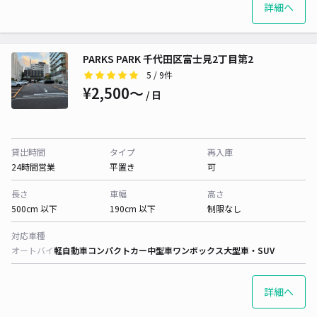
詳細へ
PARKS PARK 千代田区富士見2丁目第2
5
/ 9件
¥2,500〜
/ 日
貸出時間
タイプ
再入庫
24時間営業
平置き
可
長さ
車幅
高さ
500cm 以下
190cm 以下
制限なし
対応車種
オートバイ
軽自動車
コンパクトカー
中型車
ワンボックス
大型車・SUV
詳細へ