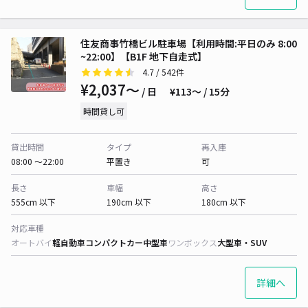
住友商事竹橋ビル駐車場【利用時間:平日のみ 8:00
~22:00】【B1F 地下自走式】
4.7
/ 542件
¥2,037〜
/ 日
¥113〜 / 15分
時間貸し可
貸出時間
タイプ
再入庫
08:00 〜22:00
平置き
可
長さ
車幅
高さ
555cm 以下
190cm 以下
180cm 以下
対応車種
オートバイ
軽自動車
コンパクトカー
中型車
ワンボックス
大型車・SUV
詳細へ