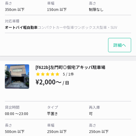
長さ
車幅
高さ
350cm 以下
150cm 以下
制限なし
対応車種
オートバイ
軽自動車
コンパクトカー
中型車
ワンボックス
大型車・SUV
詳細へ
[f622b]左門町◎個宅アキッパ駐車場
5
/ 1件
¥2,000〜
/ 日
貸出時間
タイプ
再入庫
08:00 〜23:00
平置き
可
長さ
車幅
高さ
500cm 以下
250cm 以下
250cm 以下