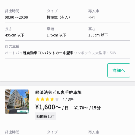
貸出時間
タイプ
再入庫
08:00 〜20:00
機械式（有人）
不可
長さ
車幅
高さ
495cm 以下
175cm 以下
155cm 以下
対応車種
オートバイ
軽自動車
コンパクトカー
中型車
ワンボックス
大型車・SUV
詳細へ
経済法令ビル裏手駐車場
4
/ 3件
¥1,600〜
/ 日
¥170〜 / 15分
時間貸し可
貸出時間
タイプ
再入庫