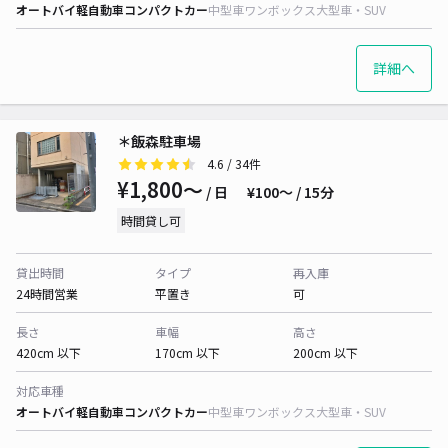
オートバイ
軽自動車
コンパクトカー
中型車
ワンボックス
大型車・SUV
詳細へ
＊飯森駐車場
4.6
/ 34件
¥1,800〜
/ 日
¥100〜 / 15分
時間貸し可
貸出時間
タイプ
再入庫
24時間営業
平置き
可
長さ
車幅
高さ
420cm 以下
170cm 以下
200cm 以下
対応車種
オートバイ
軽自動車
コンパクトカー
中型車
ワンボックス
大型車・SUV