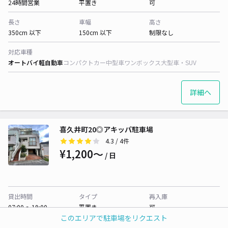
24時間営業
平置き
可
長さ
車幅
高さ
350cm 以下
150cm 以下
制限なし
対応車種
オートバイ
軽自動車
コンパクトカー
中型車
ワンボックス
大型車・SUV
詳細へ
喜久井町20◎アキッパ駐車場
4.3
/ 4件
¥1,200〜
/ 日
貸出時間
タイプ
再入庫
07:00 〜19:00
平置き
可
このエリアで駐車場をリクエスト
長さ
車幅
高さ