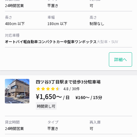
24時間営業
平置き
可
長さ
車幅
高さ
480cm 以下
180cm 以下
制限なし
対応車種
オートバイ
軽自動車
コンパクトカー
中型車
ワンボックス
大型車・SUV
詳細へ
四ツ谷3丁目駅まで徒歩3分駐車場
4.8
/ 30件
¥1,650〜
/ 日
¥160〜 / 15分
時間貸し可
貸出時間
タイプ
再入庫
24時間営業
平置き
可