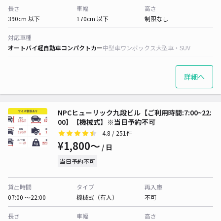
長さ
車幅
高さ
390cm 以下
170cm 以下
制限なし
対応車種
オートバイ
軽自動車
コンパクトカー
中型車
ワンボックス
大型車・SUV
詳細へ
NPCヒューリック九段ビル【ご利用時間:7:00~22:
00】【機械式】※当日予約不可
4.8
/ 251件
¥1,800〜
/ 日
当日予約不可
貸出時間
タイプ
再入庫
07:00 〜22:00
機械式（有人）
不可
長さ
車幅
高さ