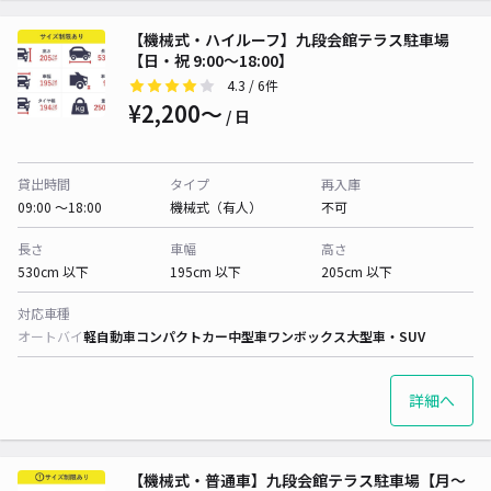
【機械式・ハイルーフ】九段会館テラス駐車場
【日・祝 9:00〜18:00】
4.3
/ 6件
¥2,200〜
/ 日
貸出時間
タイプ
再入庫
09:00 〜18:00
機械式（有人）
不可
長さ
車幅
高さ
530cm 以下
195cm 以下
205cm 以下
対応車種
オートバイ
軽自動車
コンパクトカー
中型車
ワンボックス
大型車・SUV
詳細へ
【機械式・普通車】九段会館テラス駐車場【月〜