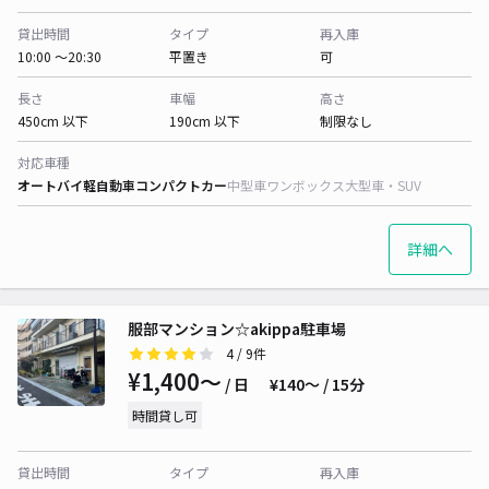
貸出時間
タイプ
再入庫
10:00 〜20:30
平置き
可
長さ
車幅
高さ
450cm 以下
190cm 以下
制限なし
対応車種
オートバイ
軽自動車
コンパクトカー
中型車
ワンボックス
大型車・SUV
詳細へ
服部マンション☆akippa駐車場
4
/ 9件
¥1,400〜
/ 日
¥140〜 / 15分
時間貸し可
貸出時間
タイプ
再入庫