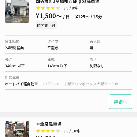
四谷坂町3髙橋邸☆akippa駐車場
3.9
/ 8件
¥1,500〜
/ 日
¥125〜 / 15分
時間貸し可
貸出時間
タイプ
再入庫
24時間営業
平置き
可
長さ
車幅
高さ
340cm 以下
148cm 以下
制限なし
対応車種
オートバイ
軽自動車
コンパクトカー
中型車
ワンボックス
大型車・SUV
詳細へ
＊金泉駐車場
3.8
/ 18件