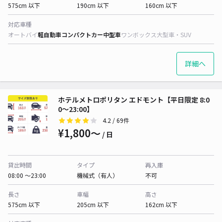
575cm 以下
190cm 以下
160cm 以下
対応車種
オートバイ
軽自動車
コンパクトカー
中型車
ワンボックス
大型車・SUV
詳細へ
ホテルメトロポリタン エドモント【平日限定 8:0
0〜23:00】
4.2
/ 69件
¥1,800〜
/ 日
貸出時間
タイプ
再入庫
08:00 〜23:00
機械式（有人）
不可
長さ
車幅
高さ
575cm 以下
205cm 以下
162cm 以下