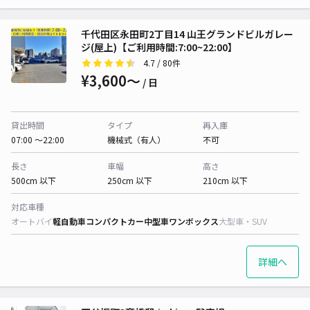
千代田区永田町2丁目14 山王グランドビルガレー
ジ(屋上)【ご利用時間:7:00~22:00】
4.7
/ 80件
¥3,600〜
/ 日
貸出時間
タイプ
再入庫
07:00 〜22:00
機械式（有人）
不可
長さ
車幅
高さ
500cm 以下
250cm 以下
210cm 以下
対応車種
オートバイ
軽自動車
コンパクトカー
中型車
ワンボックス
大型車・SUV
詳細へ