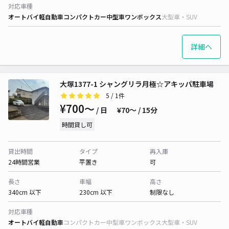
対応車種
オートバイ
軽自動車
コンパクトカー
中型車
ワンボックス
大型車・SUV
詳細へ
大塚1377-1 シャングリラ月極☆アキッパ駐車場
5
/ 1件
¥700〜
/ 日
¥70〜 / 15分
時間貸し可
貸出時間
タイプ
再入庫
24時間営業
平置き
可
長さ
車幅
高さ
340cm 以下
230cm 以下
制限なし
対応車種
オートバイ
軽自動車
コンパクトカー
中型車
ワンボックス
大型車・SUV