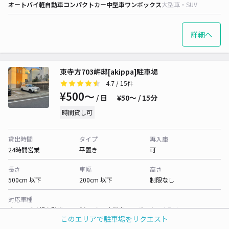
オートバイ
軽自動車
コンパクトカー
中型車
ワンボックス
大型車・SUV
詳細へ
東寺方703㟁邸[akippa]駐車場
4.7
/ 15件
¥500〜
/ 日
¥50〜 / 15分
時間貸し可
貸出時間
タイプ
再入庫
24時間営業
平置き
可
長さ
車幅
高さ
500cm 以下
200cm 以下
制限なし
対応車種
オートバイ
軽自動車
コンパクトカー
中型車
ワンボックス
大型車・SUV
このエリアで駐車場をリクエスト