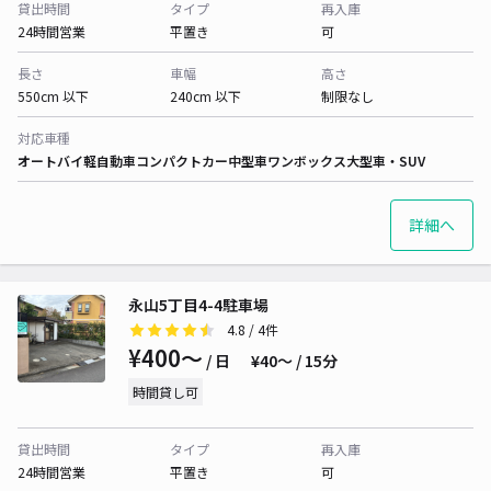
貸出時間
タイプ
再入庫
24時間営業
平置き
可
長さ
車幅
高さ
550cm 以下
240cm 以下
制限なし
対応車種
オートバイ
軽自動車
コンパクトカー
中型車
ワンボックス
大型車・SUV
詳細へ
永山5丁目4-4駐車場
4.8
/ 4件
¥400〜
/ 日
¥40〜 / 15分
時間貸し可
貸出時間
タイプ
再入庫
24時間営業
平置き
可