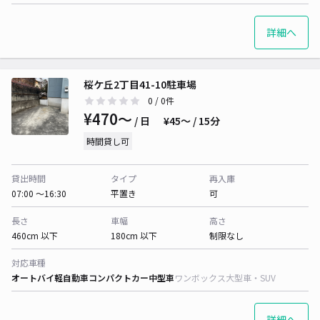
詳細へ
桜ケ丘2丁目41-10駐車場
0
/ 0件
¥470〜
/ 日
¥45〜 / 15分
時間貸し可
貸出時間
タイプ
再入庫
07:00 〜16:30
平置き
可
長さ
車幅
高さ
460cm 以下
180cm 以下
制限なし
対応車種
オートバイ
軽自動車
コンパクトカー
中型車
ワンボックス
大型車・SUV
詳細へ