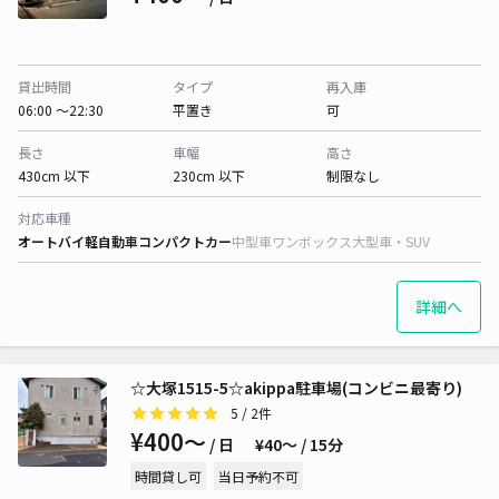
貸出時間
タイプ
再入庫
06:00 〜22:30
平置き
可
長さ
車幅
高さ
430cm 以下
230cm 以下
制限なし
対応車種
オートバイ
軽自動車
コンパクトカー
中型車
ワンボックス
大型車・SUV
詳細へ
☆大塚1515-5☆akippa駐車場(コンビニ最寄り)
5
/ 2件
¥400〜
/ 日
¥40〜 / 15分
時間貸し可
当日予約不可