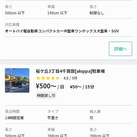
長さ
車幅
高さ
500cm 以下
190cm 以下
制限なし
対応車種
オートバイ
軽自動車
コンパクトカー
中型車
ワンボックス
大型車・SUV
詳細へ
桜ケ丘3丁目4千賀邸[akippa]駐車場
4.8
/ 5件
¥500〜
/ 日
¥50〜 / 15分
時間貸し可
貸出時間
タイプ
再入庫
24時間営業
平置き
可
長さ
車幅
高さ
500cm 以下
200cm 以下
200cm 以下