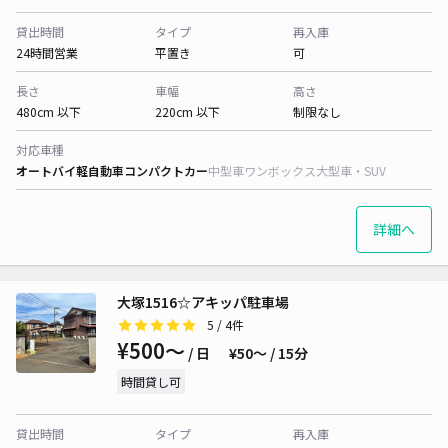
貸出時間
タイプ
再入庫
24時間営業
平置き
可
長さ
車幅
高さ
480cm 以下
220cm 以下
制限なし
対応車種
オートバイ
軽自動車
コンパクトカー
中型車
ワンボックス
大型車・SUV
詳細へ
大塚1516☆アキッパ駐車場
5
/ 4件
¥500〜
/ 日
¥50〜 / 15分
時間貸し可
貸出時間
タイプ
再入庫