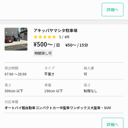
詳細へ
アキッパヤマシタ駐車場
5
/ 4件
¥500〜
/ 日
¥50〜 / 15分
時間貸し可
貸出時間
タイプ
再入庫
07:00 〜20:00
平置き
可
長さ
車幅
高さ
500cm 以下
190cm 以下
制限なし
対応車種
オートバイ
軽自動車
コンパクトカー
中型車
ワンボックス
大型車・SUV
詳細へ