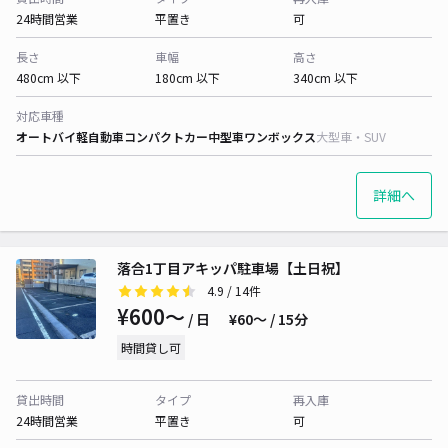
24時間営業
平置き
可
長さ
車幅
高さ
480cm 以下
180cm 以下
340cm 以下
対応車種
オートバイ
軽自動車
コンパクトカー
中型車
ワンボックス
大型車・SUV
詳細へ
落合1丁目アキッパ駐車場【土日祝】
4.9
/ 14件
¥600〜
/ 日
¥60〜 / 15分
時間貸し可
貸出時間
タイプ
再入庫
24時間営業
平置き
可