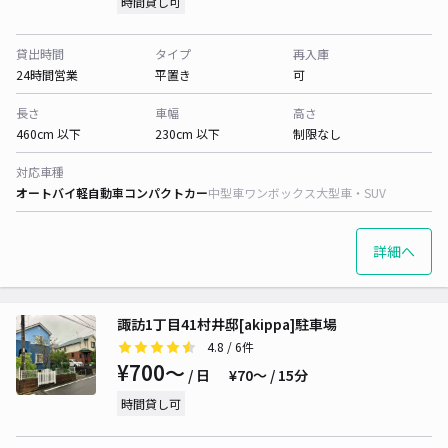
時間貸し可
貸出時間
タイプ
再入庫
24時間営業
平置き
可
長さ
車幅
高さ
460cm 以下
230cm 以下
制限なし
対応車種
オートバイ
軽自動車
コンパクトカー
中型車
ワンボックス
大型車・SUV
詳細へ
諏訪1丁目41村井邸[akippa]駐車場
4.8
/ 6件
¥700〜
/ 日
¥70〜 / 15分
時間貸し可