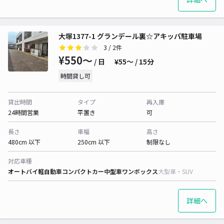
大塚1377-1 グランデール裏☆アキッパ駐車場
3
/ 2件
¥550〜
/ 日
¥55〜 / 15分
時間貸し可
貸出時間
タイプ
再入庫
24時間営業
平置き
可
長さ
車幅
高さ
480cm 以下
250cm 以下
制限なし
対応車種
オートバイ
軽自動車
コンパクトカー
中型車
ワンボックス
大型車・SUV
詳細へ