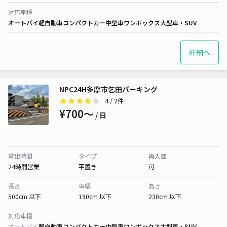
対応車種
オートバイ
軽自動車
コンパクトカー
中型車
ワンボックス
大型車・SUV
詳細へ
NPC24H多摩市乞田パーキング
4
/ 2件
¥700〜
/ 日
貸出時間
タイプ
再入庫
24時間営業
平置き
可
長さ
車幅
高さ
500cm 以下
190cm 以下
230cm 以下
対応車種
オートバイ
軽自動車
コンパクトカー
中型車
ワンボックス
大型車・SUV