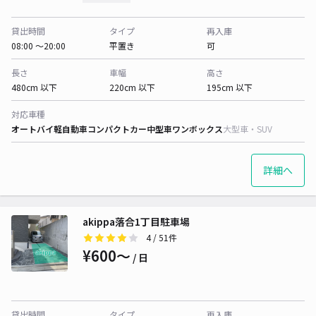
貸出時間
タイプ
再入庫
08:00 〜20:00
平置き
可
長さ
車幅
高さ
480cm 以下
220cm 以下
195cm 以下
対応車種
オートバイ
軽自動車
コンパクトカー
中型車
ワンボックス
大型車・SUV
詳細へ
akippa落合1丁目駐車場
4
/ 51件
¥600〜
/ 日
貸出時間
タイプ
再入庫