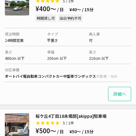
5
/ 1件
¥400〜
/ 日
¥40〜 / 15分
時間貸し可
当日予約不可
貸出時間
タイプ
再入庫
24時間営業
平置き
可
長さ
車幅
高さ
480cm 以下
250cm 以下
210cm 以下
対応車種
オートバイ
軽自動車
コンパクトカー
中型車
ワンボックス
大型車・SUV
詳細へ
桜ケ丘4丁目18永堀邸[akippa]駐車場
5
/ 1件
¥500〜
/ 日
¥50〜 / 15分