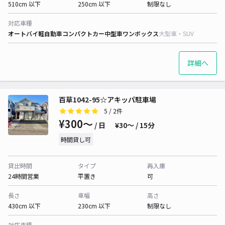
510cm 以下
250cm 以下
制限なし
対応車種
オートバイ
軽自動車
コンパクトカー
中型車
ワンボックス
大型車・SUV
詳細へ
百草1042-95☆アキッパ駐車場
5
/ 2件
¥300〜
/ 日
¥30〜 / 15分
時間貸し可
貸出時間
タイプ
再入庫
24時間営業
平置き
可
長さ
車幅
高さ
430cm 以下
230cm 以下
制限なし
対応車種