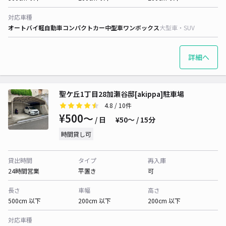
対応車種
オートバイ
軽自動車
コンパクトカー
中型車
ワンボックス
大型車・SUV
詳細へ
聖ケ丘1丁目28加瀬谷邸[akippa]駐車場
4.8
/ 10件
¥500〜
/ 日
¥50〜 / 15分
時間貸し可
貸出時間
タイプ
再入庫
24時間営業
平置き
可
長さ
車幅
高さ
500cm 以下
200cm 以下
200cm 以下
対応車種