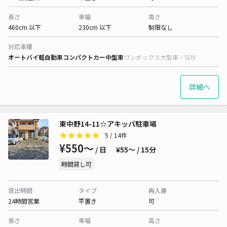
長さ
車幅
高さ
460cm 以下
230cm 以下
制限なし
対応車種
オートバイ
軽自動車
コンパクトカー
中型車
ワンボックス
大型車・SUV
詳細へ
東中野14-11☆アキッパ駐車場
5
/ 14件
¥550〜
/ 日
¥55〜 / 15分
時間貸し可
貸出時間
タイプ
再入庫
24時間営業
平置き
可
長さ
車幅
高さ