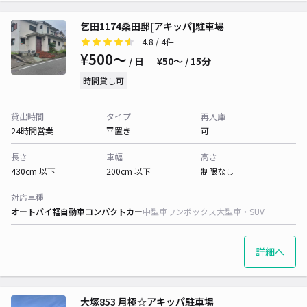
乞田1174桑田邸[アキッパ]駐車場
4.8
/ 4件
¥500〜
/ 日
¥50〜 / 15分
時間貸し可
貸出時間
タイプ
再入庫
24時間営業
平置き
可
長さ
車幅
高さ
430cm 以下
200cm 以下
制限なし
対応車種
オートバイ
軽自動車
コンパクトカー
中型車
ワンボックス
大型車・SUV
詳細へ
大塚853 月極☆アキッパ駐車場