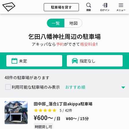
駐車場を貸す
検索
ログイン
メニュー
一覧
地図
乞田八幡神社周辺の駐車場
アキッパなら
予約
ができて
格安料金
!
未定
指定なし
48件の駐車場があります
利用可能な駐車場のみ表示
田中邸_落合1丁目akippa駐車場
5
/ 42件
¥600〜
/ 日
¥60〜 / 15分
時間貸し可