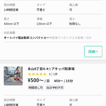
貸出時間
タイプ
再入庫
24時間営業
平置き
可
長さ
車幅
高さ
430cm 以下
230cm 以下
制限なし
対応車種
オートバイ
軽自動車
コンパクトカー
中型車
ワンボックス
大型車・SUV
詳細へ
永山6丁目4-4☆アキッパ駐車場
5
/ 1件
¥500〜
/ 日
¥50〜 / 15分
時間貸し可
当日予約不可
貸出時間
タイプ
再入庫
24時間営業
平置き
可