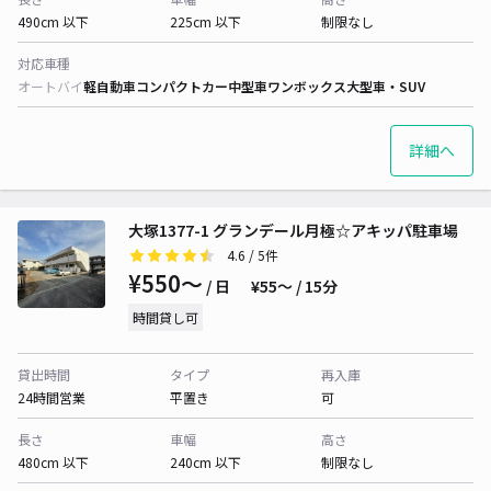
490cm 以下
225cm 以下
制限なし
対応車種
オートバイ
軽自動車
コンパクトカー
中型車
ワンボックス
大型車・SUV
詳細へ
大塚1377-1 グランデール月極☆アキッパ駐車場
4.6
/ 5件
¥550〜
/ 日
¥55〜 / 15分
時間貸し可
貸出時間
タイプ
再入庫
24時間営業
平置き
可
長さ
車幅
高さ
480cm 以下
240cm 以下
制限なし