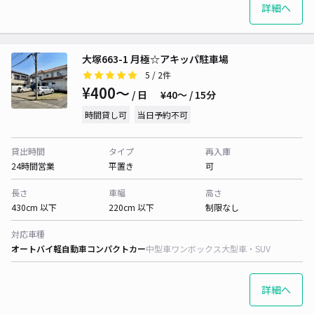
詳細へ
大塚663-1 月極☆アキッパ駐車場
5
/ 2件
¥400〜
/ 日
¥40〜 / 15分
時間貸し可
当日予約不可
貸出時間
タイプ
再入庫
24時間営業
平置き
可
長さ
車幅
高さ
430cm 以下
220cm 以下
制限なし
対応車種
オートバイ
軽自動車
コンパクトカー
中型車
ワンボックス
大型車・SUV
詳細へ