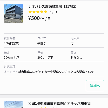
レオパレス諏訪駐車場【31792】
5
/ 1件
¥500〜
/ 日
貸出時間
タイプ
再入庫
24時間営業
平置き
可
長さ
車幅
高さ
500cm 以下
200cm 以下
制限なし
対応車種
オートバイ
軽自動車
コンパクトカー
中型車
ワンボックス
大型車・SUV
詳細へ
和田1468 和田歯科医院☆アキッパ駐車場