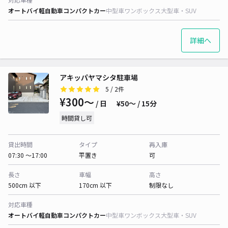
オートバイ
軽自動車
コンパクトカー
中型車
ワンボックス
大型車・SUV
詳細へ
アキッパヤマシタ駐車場
5
/ 2件
¥300〜
/ 日
¥50〜 / 15分
時間貸し可
貸出時間
タイプ
再入庫
07:30 〜17:00
平置き
可
長さ
車幅
高さ
500cm 以下
170cm 以下
制限なし
対応車種
オートバイ
軽自動車
コンパクトカー
中型車
ワンボックス
大型車・SUV