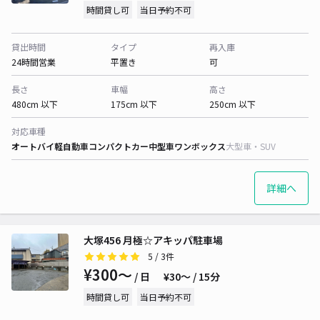
時間貸し可
当日予約不可
貸出時間
タイプ
再入庫
24時間営業
平置き
可
長さ
車幅
高さ
480cm 以下
175cm 以下
250cm 以下
対応車種
オートバイ
軽自動車
コンパクトカー
中型車
ワンボックス
大型車・SUV
詳細へ
大塚456 月極☆アキッパ駐車場
5
/ 3件
¥300〜
/ 日
¥30〜 / 15分
時間貸し可
当日予約不可