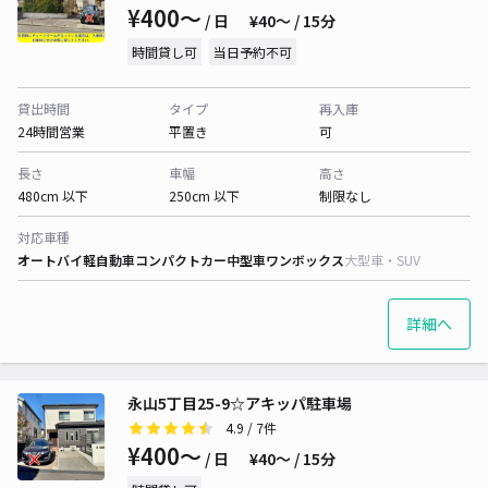
¥400〜
/ 日
¥40〜 / 15分
時間貸し可
当日予約不可
貸出時間
タイプ
再入庫
24時間営業
平置き
可
長さ
車幅
高さ
480cm 以下
250cm 以下
制限なし
対応車種
オートバイ
軽自動車
コンパクトカー
中型車
ワンボックス
大型車・SUV
詳細へ
永山5丁目25-9☆アキッパ駐車場
4.9
/ 7件
¥400〜
/ 日
¥40〜 / 15分