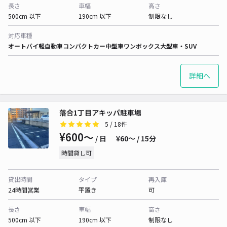
長さ
車幅
高さ
500cm 以下
190cm 以下
制限なし
対応車種
オートバイ
軽自動車
コンパクトカー
中型車
ワンボックス
大型車・SUV
詳細へ
落合1丁目アキッパ駐車場
5
/ 18件
¥600〜
/ 日
¥60〜 / 15分
時間貸し可
貸出時間
タイプ
再入庫
24時間営業
平置き
可
長さ
車幅
高さ
500cm 以下
190cm 以下
制限なし