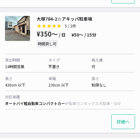
大塚784-2☆アキッパ駐車場
5
/ 2件
¥350〜
/ 日
¥50〜 / 15分
時間貸し可
貸出時間
タイプ
再入庫
24時間営業
平置き
可
長さ
車幅
高さ
430cm 以下
230cm 以下
制限なし
対応車種
オートバイ
軽自動車
コンパクトカー
中型車
ワンボックス
大型車・SUV
詳細へ