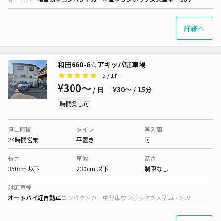
詳細へ
和田660-6☆アキッパ駐車場
5
/ 1件
¥300〜
/ 日
¥30〜 / 15分
時間貸し可
貸出時間
タイプ
再入庫
24時間営業
平置き
可
長さ
車幅
高さ
350cm 以下
230cm 以下
制限なし
対応車種
オートバイ
軽自動車
コンパクトカー
中型車
ワンボックス
大型車・SUV