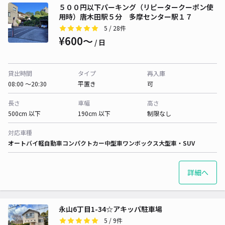
５００円以下パーキング（リピータークーポン使
用時）唐木田駅５分 多摩センター駅１７
5
/ 28件
¥600〜
/ 日
貸出時間
タイプ
再入庫
08:00 〜20:30
平置き
可
長さ
車幅
高さ
500cm 以下
190cm 以下
制限なし
対応車種
オートバイ
軽自動車
コンパクトカー
中型車
ワンボックス
大型車・SUV
詳細へ
永山6丁目1-34☆アキッパ駐車場
5
/ 9件