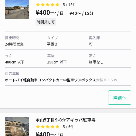
5
/ 13件
¥400〜
/ 日
¥40〜 / 15分
時間貸し可
貸出時間
タイプ
再入庫
24時間営業
平置き
可
長さ
車幅
高さ
480cm 以下
250cm 以下
制限なし
対応車種
オートバイ
軽自動車
コンパクトカー
中型車
ワンボックス
大型車・SUV
詳細へ
永山5丁目9-8☆アキッパ駐車場
5
/ 6件
¥400〜
/ 日