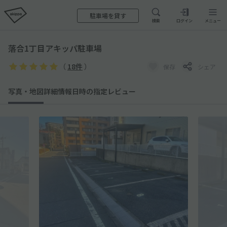
駐車場を貸す
検索
ログイン
メニュー
落合1丁目アキッパ駐車場
（
18件
）
保存
シェア
写真・地図
詳細情報
日時の指定
レビュー