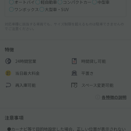
オートバイ
軽自動車
コンパクトカー
中型車
ワンボックス
大型車・SUV
対応車種に該当する車両でも、サイズ制限を超えるものは駐車できませんの
でご注意ください。
特徴
24時間営業
時間貸し可能
当日最大料金
平置き
再入庫可能
スペース変更可能
各特徴の説明
注意事項
●カーナビ等で目的地設定した場合、正しい位置が表示されない