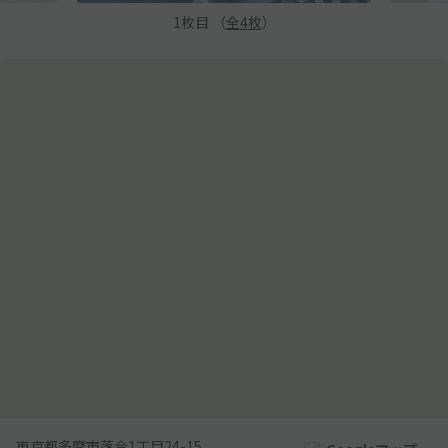
1
枚目 （
全
4
枚
）
東京都多摩市落合1丁目24-15