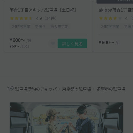
落合1丁目アキッパ駐車場【土日祝】
akippa落合1丁
4.9
（14件）
4
（
24時間営業
平置き
再入庫可能
24時間営業
平置
¥600〜
/日
¥600〜
/日
詳しく見る
¥60〜
/15分
駐車場予約のアキッパ
東京都の駐車場
多摩市の駐車場