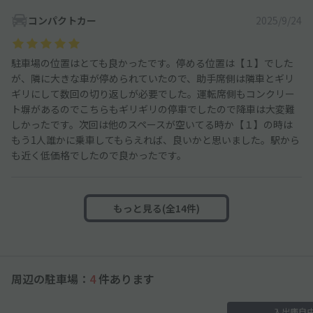
コンパクトカー
2025/9/24
駐車場の位置はとても良かったです。停める位置は【１】でした
が、隣に大きな車が停められていたので、助手席側は隣車とギリ
ギリにして数回の切り返しが必要でした。運転席側もコンクリー
ト塀があるのでこちらもギリギリの停車でしたので降車は大変難
しかったです。次回は他のスペースが空いてる時か【１】の時は
もう1人誰かに乗車してもらえれば、良いかと思いました。駅から
も近く低価格でしたので良かったです。
もっと見る(全14件)
周辺の駐車場：
4
件あります
入出庫自