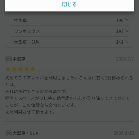
閉じる
コンパクトカー
350
件
中型車
196
件
ワンボックス
192
件
大型車・SUV
141
件
中型車
2026/7/7
初めてこのアキッパを利用しましたがこんなに安く1日停められる
とは。
それに予約できるのが最高です。
壁側でスペースが少し狭く助手席からしか乗り降りできませんで
したが、この値段なら文句ないです。
また利用させて頂きます。
大型車・SUV
2026/1/12