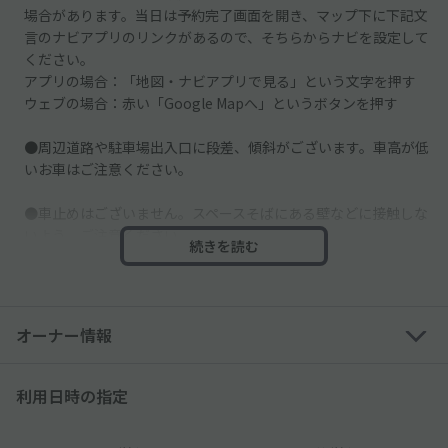
場合があります。当日は予約完了画面を開き、マップ下に下記文
言のナビアプリのリンクがあるので、そちらからナビを設定して
ください。
アプリの場合：「地図・ナビアプリで見る」という文字を押す
ウェブの場合：赤い「Google Mapへ」というボタンを押す
●周辺道路や駐車場出入口に段差、傾斜がございます。車高が低
いお車はご注意ください。
●車止めはございません。スペースそばにある壁などに接触しな
いよう、ご注意ください。
続きを読む
●駐車場内には他の車も駐車するので、掲載写真で駐車位置を確
認し、ご利用ください。
オーナー情報
利用日時の指定