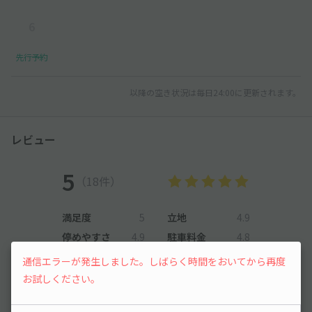
6
先行予約
以降の空き状況は毎日24:00に更新されます。
レビュー
5
（18件）
満足度
5
立地
4.9
停めやすさ
4.9
駐車料金
4.8
車種ごとの利用実績
通信エラーが発生しました。しばらく時間をおいてから再度
お試しください。
オートバイ
10
件
軽自動車
325
件