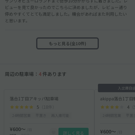
サンリオピューロランドまで徒歩10分かからずに着きました。レ
ビューを見て良かったのでこちらに決めましたが、レビュー通り
停めやすくてとても満足しました。機会があればまた利用したい
と思います。
もっと見る(全10件)
周辺の駐車場：
4
件あります
入出庫自
落合1丁目アキッパ駐車場
akippa落合1丁
5
（18件）
4
（
24時間営業
平置き
再入庫可能
24時間営業
平置
¥600〜
/日
¥600〜
/日
詳しく見る