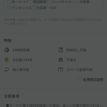
オートバイ
軽自動車
コンパクトカー
中型車
ワンボックス
大型車・SUV
対応車種に該当する車両でも、サイズ制限を超えるものは駐車できませんの
でご注意ください。
特徴
24時間営業
時間貸し可能
当日最大料金
平置き
再入庫可能
スペース変更可能
各特徴の説明
注意事項
●カーナビ等で目的地設定した場合、正しい位置が表示されない