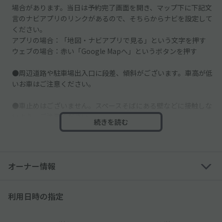
場合があります。当日は予約完了画面を開き、マップ下に下記文
言のナビアプリのリンクがあるので、そちらからナビを設定して
ください。
アプリの場合：「地図・ナビアプリで見る」という文字を押す
ウェブの場合：赤い「Google Mapへ」というボタンを押す
●周辺道路や駐車場出入口に段差、傾斜がございます。車高が低
いお車はご注意ください。
●車止めはございません。スペースそばにある壁などに接触しな
いよう、ご注意ください。
続きを読む
●駐車場内には他の車も駐車するので、掲載写真で駐車位置を確
認し、ご利用ください。
オーナー情報
利用日時の指定