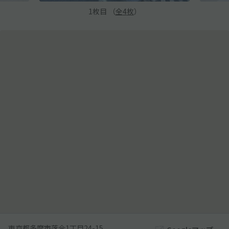
1
枚目 （
全
4
枚
）
東京都多摩市落合1丁目24-15