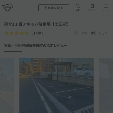
駐車場を貸す
検索
ログイン
メニュー
落合1丁目アキッパ駐車場【土日祝】
（
14件
）
保存
シェア
写真・地図
詳細情報
日時の指定
レビュー