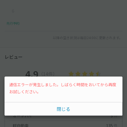
6
先行予約
以降の空き状況は毎日24:00に更新されます。
レビュー
4.9
（14件）
通信エラーが発生しました。しばらく時間をおいてから再度
満足度
4.9
立地
4.9
お試しください。
停めやすさ
4.7
駐車料金
4.9
車種ごとの利用実績
閉じる
オートバイ
3
件
軽自動車
135
件