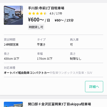
手川邸:寺前2丁目駐車場
4.9
/ 17件
¥600〜
/ 日
¥60〜 / 15分
時間貸し可
貸出時間
タイプ
再入庫
24時間営業
平置き
可
長さ
車幅
高さ
430cm 以下
170cm 以下
制限なし
対応車種
オートバイ
軽自動車
コンパクトカー
中型車
ワンボックス
大型車・SUV
詳細へ
関口邸♯金沢区富岡東3丁目akippa駐車場