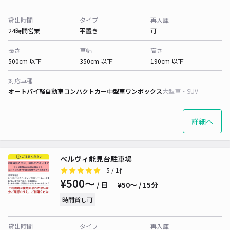
貸出時間
タイプ
再入庫
24時間営業
平置き
可
長さ
車幅
高さ
500cm 以下
350cm 以下
190cm 以下
対応車種
オートバイ
軽自動車
コンパクトカー
中型車
ワンボックス
大型車・SUV
詳細へ
ベルヴィ能見台駐車場
5
/ 1件
¥500〜
/ 日
¥50〜 / 15分
時間貸し可
貸出時間
タイプ
再入庫