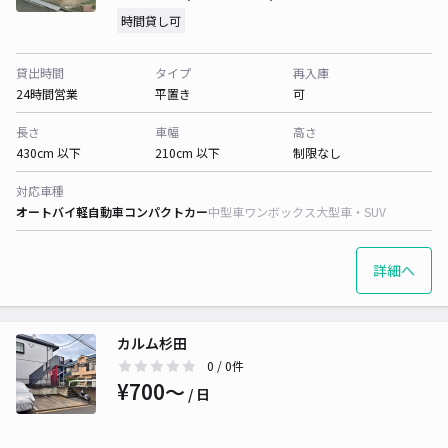
時間貸し可
貸出時間
タイプ
再入庫
24時間営業
平置き
可
長さ
車幅
高さ
430cm 以下
210cm 以下
制限なし
対応車種
オートバイ
軽自動車
コンパクトカー
中型車
ワンボックス
大型車・SUV
詳細へ
カルム杉田
0
/ 0件
¥700〜
/ 日