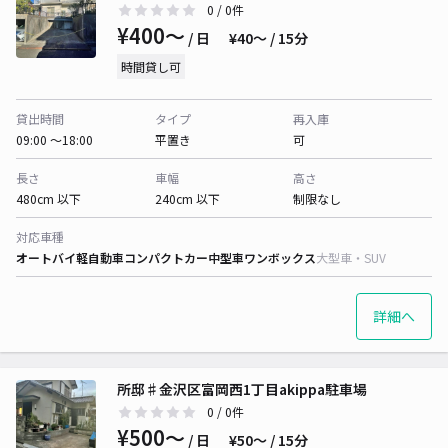
0
/ 0件
¥400〜
/ 日
¥40〜 / 15分
時間貸し可
貸出時間
タイプ
再入庫
09:00 〜18:00
平置き
可
長さ
車幅
高さ
480cm 以下
240cm 以下
制限なし
対応車種
オートバイ
軽自動車
コンパクトカー
中型車
ワンボックス
大型車・SUV
詳細へ
所邸♯金沢区富岡西1丁目akippa駐車場
0
/ 0件
¥500〜
/ 日
¥50〜 / 15分