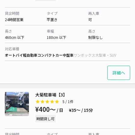
貸出時間
タイプ
再入庫
24時間営業
平置き
可
長さ
車幅
高さ
460cm 以下
180cm 以下
制限なし
対応車種
オートバイ
軽自動車
コンパクトカー
中型車
ワンボックス
大型車・SUV
詳細へ
大菊駐車場【3】
5
/ 1件
¥400〜
/ 日
¥35〜 / 15分
時間貸し可
貸出時間
タイプ
再入庫