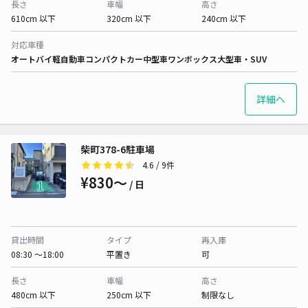
長さ
車幅
高さ
610cm 以下
320cm 以下
240cm 以下
対応車種
オートバイ
軽自動車
コンパクトカー
中型車
ワンボックス
大型車・SUV
詳細へ
柴町378-6駐車場
4.6
/ 9件
¥830〜
/ 日
貸出時間
タイプ
再入庫
08:30 〜18:00
平置き
可
長さ
車幅
高さ
480cm 以下
250cm 以下
制限なし