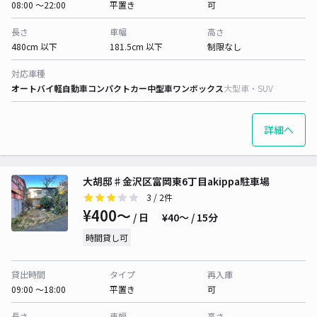
08:00 〜22:00
平置き
可
長さ
車幅
高さ
480cm 以下
181.5cm 以下
制限なし
対応車種
オートバイ
軽自動車
コンパクトカー
中型車
ワンボックス
大型車・SUV
詳細へ
大胡邸♯金沢区富岡東6丁目akippa駐車場
3
/ 2件
¥400〜
/ 日
¥40〜 / 15分
時間貸し可
貸出時間
タイプ
再入庫
09:00 〜18:00
平置き
可
長さ
車幅
高さ