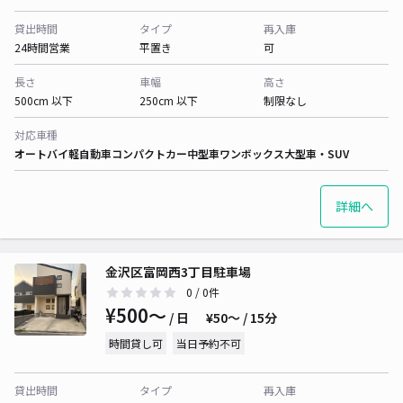
貸出時間
タイプ
再入庫
24時間営業
平置き
可
長さ
車幅
高さ
500cm 以下
250cm 以下
制限なし
対応車種
オートバイ
軽自動車
コンパクトカー
中型車
ワンボックス
大型車・SUV
詳細へ
金沢区富岡西3丁目駐車場
0
/ 0件
¥500〜
/ 日
¥50〜 / 15分
時間貸し可
当日予約不可
貸出時間
タイプ
再入庫