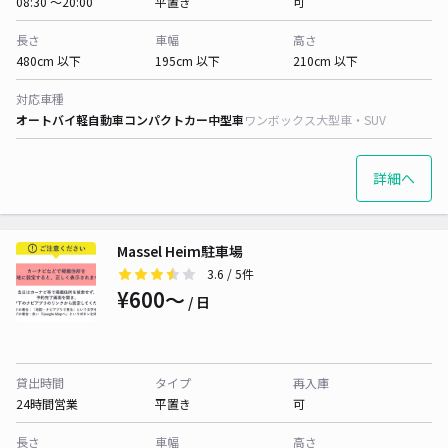
08:30 〜20:00
平置き
可
長さ
車幅
高さ
480cm 以下
195cm 以下
210cm 以下
対応車種
オートバイ
軽自動車
コンパクトカー
中型車
ワンボックス
大型車・SUV
詳細へ
Massel Heim駐車場
3.6
/ 5件
¥600〜
/ 日
貸出時間
タイプ
再入庫
24時間営業
平置き
可
長さ
車幅
高さ