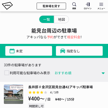
駐車場を貸す
検索
ログイン
メニュー
一覧
地図
能見台周辺の駐車場
アキッパなら
予約
ができて
格安料金
!
未定
指定なし
33件の駐車場があります
利用可能な駐車場のみ表示
長井邸♯金沢区能見台通42アキッパ駐車場
4
/ 5件
¥400〜
/ 日
¥40〜 / 15分
時間貸し可