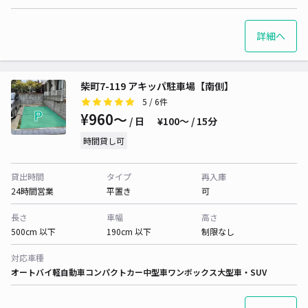
詳細へ
柴町7-119 アキッパ駐車場【南側】
5
/ 6件
¥960〜
/ 日
¥100〜 / 15分
時間貸し可
貸出時間
タイプ
再入庫
24時間営業
平置き
可
長さ
車幅
高さ
500cm 以下
190cm 以下
制限なし
対応車種
オートバイ
軽自動車
コンパクトカー
中型車
ワンボックス
大型車・SUV