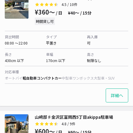
4.5
/ 10件
¥360〜
/ 日
¥40〜 / 15分
時間貸し可
貸出時間
タイプ
再入庫
08:00 〜22:00
平置き
可
長さ
車幅
高さ
430cm 以下
170cm 以下
制限なし
対応車種
オートバイ
軽自動車
コンパクトカー
中型車
ワンボックス
大型車・SUV
詳細へ
山﨑邸♯金沢区富岡西5丁目akippa駐車場
4.8
/ 9件
¥600〜
/ 日
¥60〜 / 15分