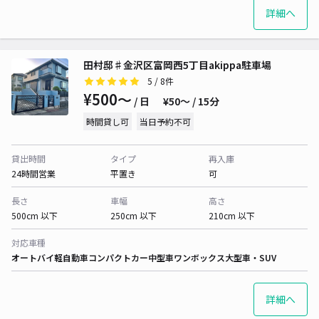
詳細へ
田村邸♯金沢区富岡西5丁目akippa駐車場
5
/ 8件
¥500〜
/ 日
¥50〜 / 15分
時間貸し可
当日予約不可
貸出時間
タイプ
再入庫
24時間営業
平置き
可
長さ
車幅
高さ
500cm 以下
250cm 以下
210cm 以下
対応車種
オートバイ
軽自動車
コンパクトカー
中型車
ワンボックス
大型車・SUV
詳細へ