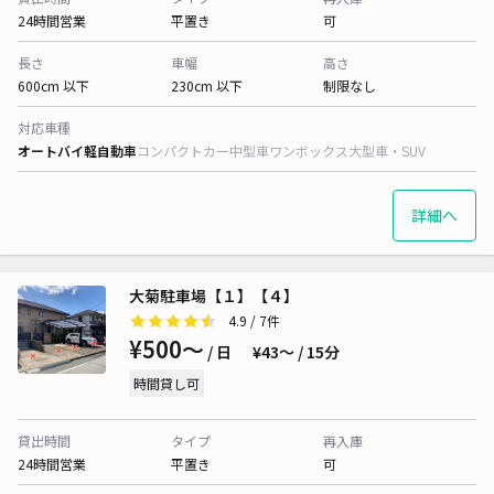
24時間営業
平置き
可
長さ
車幅
高さ
600cm 以下
230cm 以下
制限なし
対応車種
オートバイ
軽自動車
コンパクトカー
中型車
ワンボックス
大型車・SUV
詳細へ
大菊駐車場【１】【４】
4.9
/ 7件
¥500〜
/ 日
¥43〜 / 15分
時間貸し可
貸出時間
タイプ
再入庫
24時間営業
平置き
可