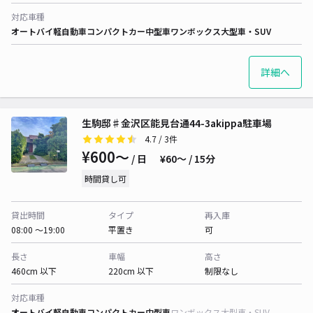
対応車種
オートバイ
軽自動車
コンパクトカー
中型車
ワンボックス
大型車・SUV
詳細へ
生駒邸♯金沢区能見台通44-3akippa駐車場
4.7
/ 3件
¥600〜
/ 日
¥60〜 / 15分
時間貸し可
貸出時間
タイプ
再入庫
08:00 〜19:00
平置き
可
長さ
車幅
高さ
460cm 以下
220cm 以下
制限なし
対応車種
オートバイ
軽自動車
コンパクトカー
中型車
ワンボックス
大型車・SUV