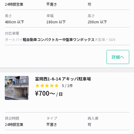
24時間営業
平置き
可
長さ
車幅
高さ
480cm 以下
180cm 以下
200cm 以下
対応車種
オートバイ
軽自動車
コンパクトカー
中型車
ワンボックス
大型車・SUV
詳細へ
富岡西1-6-14 アキッパ駐車場
5
/ 1件
¥700〜
/ 日
貸出時間
タイプ
再入庫
24時間営業
平置き
可