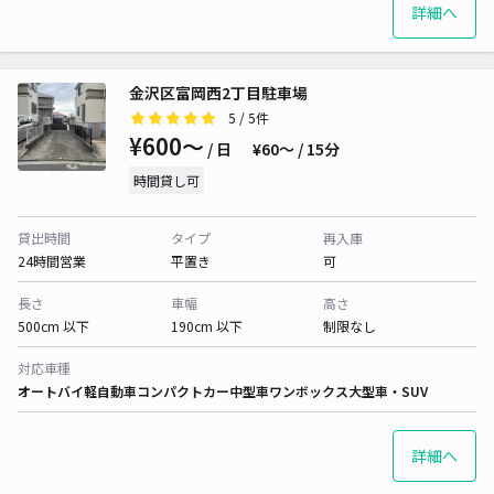
詳細へ
金沢区富岡西2丁目駐車場
5
/ 5件
¥600〜
/ 日
¥60〜 / 15分
時間貸し可
貸出時間
タイプ
再入庫
24時間営業
平置き
可
長さ
車幅
高さ
500cm 以下
190cm 以下
制限なし
対応車種
オートバイ
軽自動車
コンパクトカー
中型車
ワンボックス
大型車・SUV
詳細へ