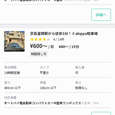
詳細へ
京急富岡駅から徒歩3分！♯akippa駐車場
4
/ 14件
¥600〜
/ 日
¥60〜 / 15分
時間貸し可
貸出時間
タイプ
再入庫
24時間営業
平置き
可
長さ
車幅
高さ
480cm 以下
240cm 以下
制限なし
対応車種
オートバイ
軽自動車
コンパクトカー
中型車
ワンボックス
大型車・SUV