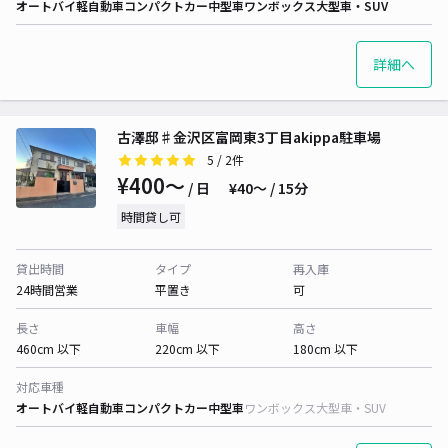
オートバイ
軽自動車
コンパクトカー
中型車
ワンボックス
大型車・SUV
詳細へ
古澤邸♯金沢区富岡東3丁目akippa駐車場
5
/ 2件
¥400〜
/ 日
¥40〜 / 15分
時間貸し可
貸出時間
タイプ
再入庫
24時間営業
平置き
可
長さ
車幅
高さ
460cm 以下
220cm 以下
180cm 以下
対応車種
オートバイ
軽自動車
コンパクトカー
中型車
ワンボックス
大型車・SUV