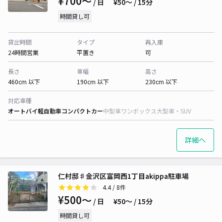
¥700〜
/ 日
¥50〜 / 15分
時間貸し可
貸出時間
タイプ
再入庫
24時間営業
平置き
可
長さ
車幅
高さ
460cm 以下
190cm 以下
230cm 以下
対応車種
オートバイ
軽自動車
コンパクトカー
中型車
ワンボックス
大型車・SUV
詳細へ
仁村邸♯金沢区富岡西1丁目akippa駐車場
4.4
/ 8件
¥500〜
/ 日
¥50〜 / 15分
時間貸し可