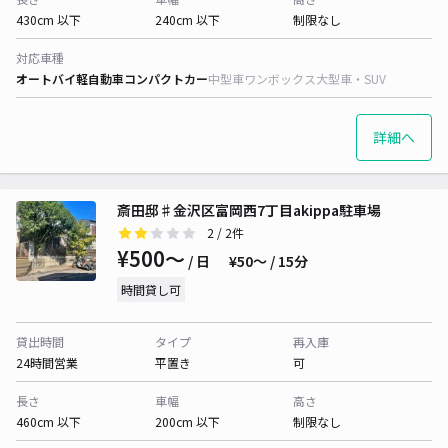
430cm 以下
240cm 以下
制限なし
対応車種
オートバイ
軽自動車
コンパクトカー
中型車
ワンボックス
大型車・SUV
詳細へ
斎田邸♯金沢区富岡西7丁目akippa駐車場
2
/ 2件
¥500〜
/ 日
¥50〜 / 15分
時間貸し可
貸出時間
タイプ
再入庫
24時間営業
平置き
可
長さ
車幅
高さ
460cm 以下
200cm 以下
制限なし