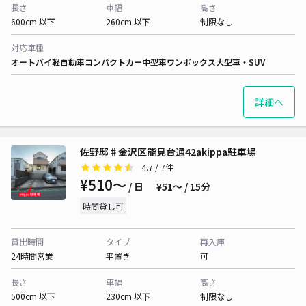
長さ
車幅
高さ
600cm 以下
260cm 以下
制限なし
対応車種
オートバイ
軽自動車
コンパクトカー
中型車
ワンボックス
大型車・SUV
詳細へ
佐野邸♯金沢区能見台通42akippa駐車場
4.7
/ 7件
¥510〜
/ 日
¥51〜 / 15分
時間貸し可
貸出時間
タイプ
再入庫
24時間営業
平置き
可
長さ
車幅
高さ
500cm 以下
230cm 以下
制限なし