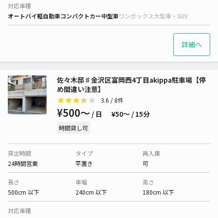
対応車種
オートバイ
軽自動車
コンパクトカー
中型車
ワンボックス
大型車・SUV
詳細へ
佐々木邸♯金沢区富岡西4丁目akippa駐車場【停
め間違い注意】
3.6
/ 8件
¥500〜
/ 日
¥50〜 / 15分
時間貸し可
貸出時間
タイプ
再入庫
24時間営業
平置き
可
長さ
車幅
高さ
500cm 以下
240cm 以下
180cm 以下
対応車種