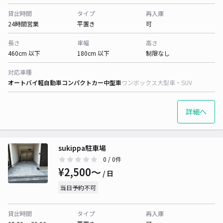
貸出時間
タイプ
再入庫
24時間営業
平置き
可
長さ
車幅
高さ
460cm 以下
180cm 以下
制限なし
対応車種
オートバイ
軽自動車
コンパクトカー
中型車
ワンボックス
大型車・SUV
詳細へ
sukippa駐車場
0
/ 0件
¥2,500〜
/ 日
当日予約不可
貸出時間
タイプ
再入庫