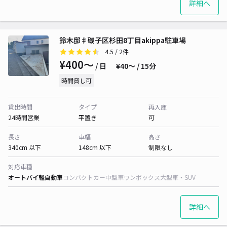
詳細へ
鈴木邸♯磯子区杉田8丁目akippa駐車場
4.5
/ 2件
¥400〜
/ 日
¥40〜 / 15分
時間貸し可
貸出時間
タイプ
再入庫
24時間営業
平置き
可
長さ
車幅
高さ
340cm 以下
148cm 以下
制限なし
対応車種
オートバイ
軽自動車
コンパクトカー
中型車
ワンボックス
大型車・SUV
詳細へ