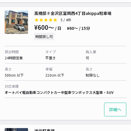
髙橋邸♯金沢区富岡西4丁目akippa駐車場
5
/ 4件
¥600〜
/ 日
¥60〜 / 15分
時間貸し可
貸出時間
タイプ
再入庫
24時間営業
平置き
可
長さ
車幅
高さ
500cm 以下
210cm 以下
制限なし
対応車種
オートバイ
軽自動車
コンパクトカー
中型車
ワンボックス
大型車・SUV
詳細へ
池元駐車場