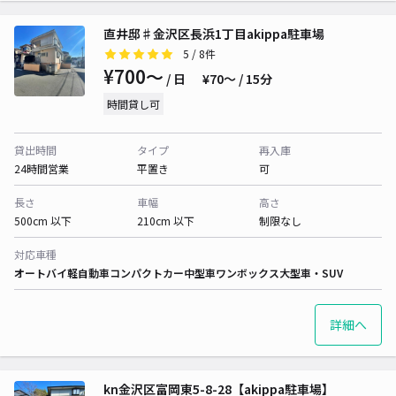
直井邸♯金沢区長浜1丁目akippa駐車場
5
/ 8件
¥700〜
/ 日
¥70〜 / 15分
時間貸し可
貸出時間
タイプ
再入庫
24時間営業
平置き
可
長さ
車幅
高さ
500cm 以下
210cm 以下
制限なし
対応車種
オートバイ
軽自動車
コンパクトカー
中型車
ワンボックス
大型車・SUV
詳細へ
kn金沢区富岡東5-8-28【akippa駐車場】