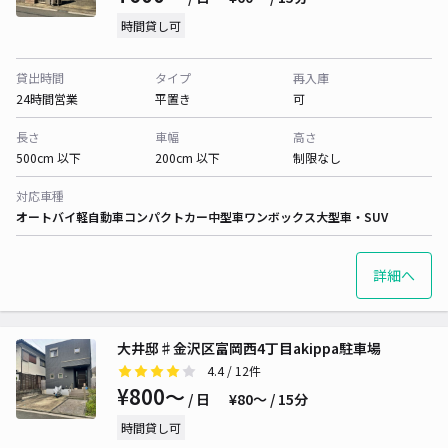
時間貸し可
貸出時間
タイプ
再入庫
24時間営業
平置き
可
長さ
車幅
高さ
500cm 以下
200cm 以下
制限なし
対応車種
オートバイ
軽自動車
コンパクトカー
中型車
ワンボックス
大型車・SUV
詳細へ
大井邸♯金沢区富岡西4丁目akippa駐車場
4.4
/ 12件
¥800〜
/ 日
¥80〜 / 15分
時間貸し可