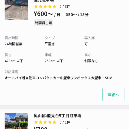
5
/ 3件
¥600〜
/ 日
¥50〜 / 15分
時間貸し可
貸出時間
タイプ
再入庫
24時間営業
平置き
可
長さ
車幅
高さ
470cm 以下
250cm 以下
制限なし
対応車種
オートバイ
軽自動車
コンパクトカー
中型車
ワンボックス
大型車・SUV
詳細へ
奥山邸:能見台5丁目駐車場
5
/ 1件