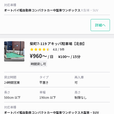
対応車種
オートバイ
軽自動車
コンパクトカー
中型車
ワンボックス
大型車・SUV
詳細へ
柴町7-119 アキッパ駐車場【北側】
4.8
/ 9件
¥960〜
/ 日
¥100〜 / 15分
時間貸し可
貸出時間
タイプ
再入庫
24時間営業
平置き
可
長さ
車幅
高さ
500cm 以下
190cm 以下
制限なし
対応車種
オートバイ
軽自動車
コンパクトカー
中型車
ワンボックス
大型車・SUV