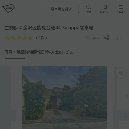
駐車場を貸す
検索
ログイン
メニュー
生駒邸♯金沢区能見台通44-3akippa駐車場
（
3件
）
保存
シェア
写真・地図
詳細情報
日時の指定
レビュー