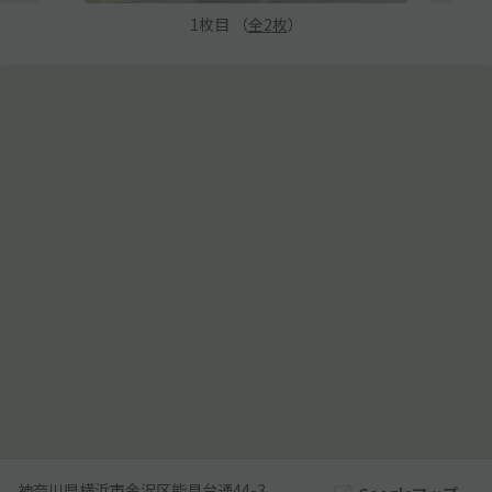
1
枚目 （
全
2
枚
）
神奈川県横浜市金沢区能見台通44-3