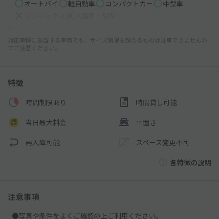
オートバイ
軽自動車
コンパクトカー
中型車
ワンボックス
大型車・SUV
対応車種に該当する車両でも、サイズ制限を超えるものは駐車できませんの
でご注意ください。
特徴
時間制限あり
時間貸し可能
当日最大料金
平置き
再入庫可能
スペース変更不可
各特徴の説明
注意事項
●写真や条件をよくご確認の上ご利用ください。