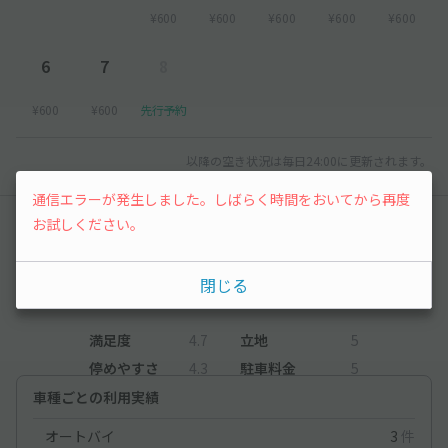
¥600
¥600
¥600
¥600
¥600
6
7
8
¥600
¥600
先行予約
以降の空き状況は毎日24:00に更新されます。
通信エラーが発生しました。しばらく時間をおいてから再度
お試しください。
レビュー
4.7
閉じる
（3件）
満足度
4.7
立地
5
停めやすさ
4.3
駐車料金
5
車種ごとの利用実績
オートバイ
3
件