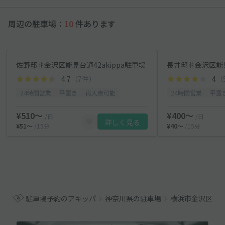
周辺の駐車場：
10
件あります
佐野邸♯金沢区能見台通42akippa駐車場
4.7
（7件）
4
（
24時間営業
平置き
再入庫可能
24時間営業
平置
¥510〜
¥400〜
/日
/日
詳しく見る
¥51〜
/15分
¥40〜
/15分
駐車場予約のアキッパ
神奈川県の駐車場
横浜市金沢区の