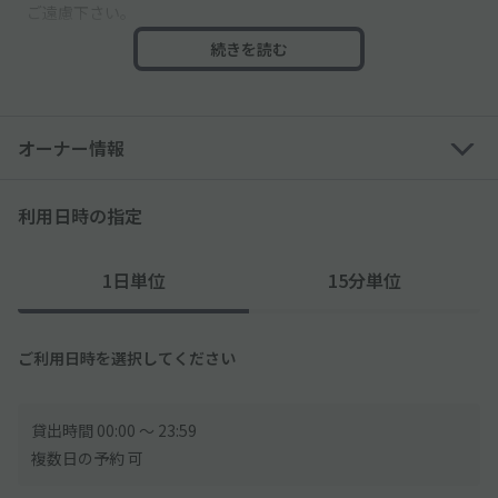
ご遠慮下さい。
続きを読む
小田小学校 徒歩5分(往き登り坂)
小田中学校 徒歩7分(往き登り坂)
梅林小学校 徒歩10分(往き下り坂。京急線路沿いを下る道で
す、住宅街を抜け、線路にかかる橋を渡り、橋を渡ると公園には
オーナー情報
いりますが、梅林小学校の校庭と隣り合わせです。正門とは正反
対の裏門に到着。この道では車では行けません、あ、橋から手を
振ると京急運転手さんも手を振ってくれます！(ちびっこ最優先
利用日時の指定
特典かと) 所要時間はGoogleマップ上からのため実際は時間に
余裕を持ってお出かけ下さいね。
1日単位
15分単位
住宅街にて、アインドリング、他騒音ないよう宜しくお願いいた
します。
ご利用日時を選択してください
貸出時間 00:00 〜 23:59
複数日の予約 可