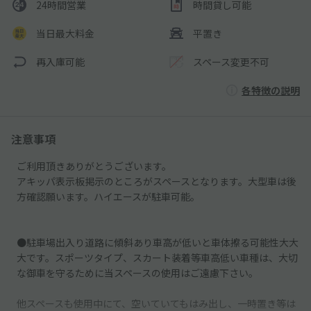
24時間営業
時間貸し可能
当日最大料金
平置き
再入庫可能
スペース変更不可
各特徴の説明
注意事項
ご利用頂きありがとうございます。
アキッパ表示板掲示のところがスペースとなります。大型車は後
方確認願います。ハイエースが駐車可能。
●駐車場出入り道路に傾斜あり車高が低いと車体擦る可能性大大
大です。スポーツタイプ、スカート装着等車高低い車種は、大切
な御車を守るために当スペースの使用はご遠慮下さい。
他スペースも使用中にて、空いていてもはみ出し、一時置き等は