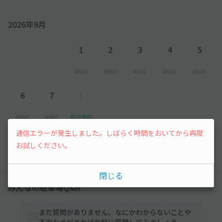
2026年9月
1
2
3
4
5
¥600
¥600
¥600
¥600
¥600
6
7
8
¥600
¥600
先行予約
通信エラーが発生しました。しばらく時間をおいてから再度
以降の空き状況は毎日24:00に更新されます。
お試しください。
閉じる
みんなの駐車場Q&A
まだ質問がありません。なにかわからないことや
不安な点があれば気軽に質問してみましょう。