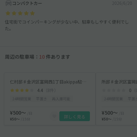
コンパクトカー
2026/6/20
住宅街でコインパーキングが少ない中、駐車もしやすく便利でし
た。
周辺の駐車場：
10
件あります
仁村邸♯金沢区富岡西1丁目akippa駐車場
所邸♯金沢区富岡西
4.4
（8件）
0
（
24時間営業
平置き
再入庫可能
24時間営業
平置
¥500〜
¥500〜
/日
/日
詳しく見る
¥50〜
/15分
¥50〜
/15分