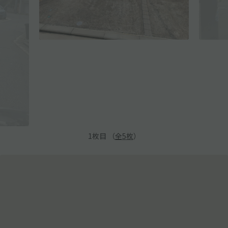
1
枚目 （
全
5
枚
）