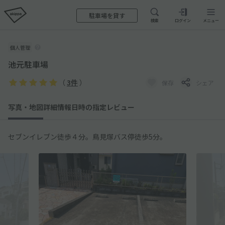
駐車場を貸す
検索
ログイン
メニュー
個人管理
池元駐車場
（
3件
）
保存
シェア
写真・地図
詳細情報
日時の指定
レビュー
セブンイレブン徒歩４分。鳥見塚バス停徒歩5分。