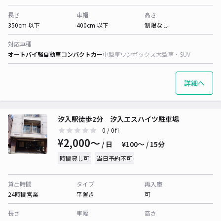
長さ
車幅
高さ
350cm 以下
400cm 以下
制限なし
対応車種
オートバイ
軽自動車
コンパクトカー
中型車
ワンボックス
大型車・SUV
詳細へ
汐入駅徒歩2分 汐入エスハイツ駐車場
0
/ 0件
¥2,000〜
/ 日
¥100〜 / 15分
時間貸し可
当日予約不可
貸出時間
タイプ
再入庫
24時間営業
平置き
可
長さ
車幅
高さ