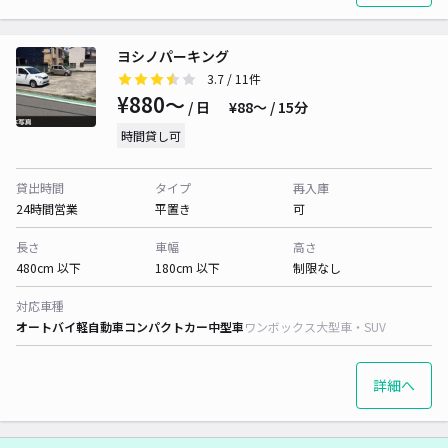
ヨシノパーキング
3.7
/ 11件
¥880〜
/ 日
¥88〜 / 15分
時間貸し可
貸出時間
タイプ
再入庫
24時間営業
平置き
可
長さ
車幅
高さ
480cm 以下
180cm 以下
制限なし
対応車種
オートバイ
軽自動車
コンパクトカー
中型車
ワンボックス
大型車・SUV
詳細へ