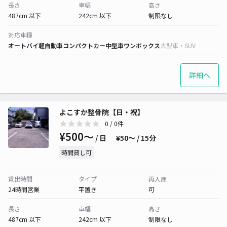
長さ
車幅
高さ
487cm 以下
242cm 以下
制限なし
対応車種
オートバイ
軽自動車
コンパクトカー
中型車
ワンボックス
大型車・SUV
詳細へ
よこすか整骨院【日・祝】
0
/ 0件
¥500〜
/ 日
¥50〜 / 15分
時間貸し可
貸出時間
タイプ
再入庫
24時間営業
平置き
可
長さ
車幅
高さ
487cm 以下
242cm 以下
制限なし