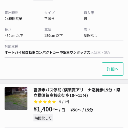
貸出時間
タイプ
再入庫
24時間営業
平置き
可
長さ
車幅
高さ
480cm 以下
180cm 以下
制限なし
対応車種
オートバイ
軽自動車
コンパクトカー
中型車
ワンボックス
大型車・SUV
詳細へ
曹源寺バス停前 (横須賀アリーナ迄徒歩15分・県
立横須賀高校迄徒歩10〜15分)
5
/ 1件
¥1,400〜
/ 日
¥50〜 / 15分
時間貸し可