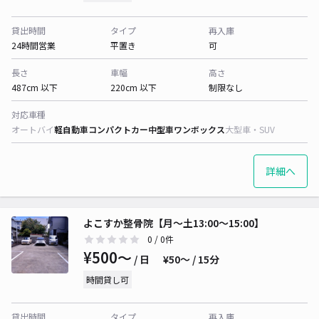
貸出時間
タイプ
再入庫
24時間営業
平置き
可
長さ
車幅
高さ
487cm 以下
220cm 以下
制限なし
対応車種
オートバイ
軽自動車
コンパクトカー
中型車
ワンボックス
大型車・SUV
詳細へ
よこすか整骨院【月～土13:00～15:00】
0
/ 0件
¥500〜
/ 日
¥50〜 / 15分
時間貸し可
貸出時間
タイプ
再入庫