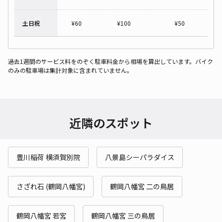
土日祝
¥
60
¥
100
¥
50
過去1週間のサービス料をのぞく駐車料金から相場を算出しています。バイク
のみの駐車場は集計対象に含まれていません。
近隣のスポット
豊川稲荷 横須賀別院
八景島シーパラダイス
さざれ石 (鶴岡八幡宮)
鶴岡八幡宮 二の鳥居
鶴岡八幡宮 若宮
鶴岡八幡宮 三の鳥居