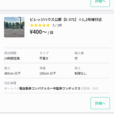
詳細へ
ビレッジハウス公郷【E-371】※1,2号棟付近
5
/ 2件
¥400〜
/ 日
貸出時間
タイプ
再入庫
24時間営業
平置き
可
長さ
車幅
高さ
480cm 以下
180cm 以下
制限なし
対応車種
オートバイ
軽自動車
コンパクトカー
中型車
ワンボックス
大型車・SUV
詳細へ