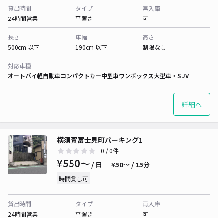
貸出時間
タイプ
再入庫
24時間営業
平置き
可
長さ
車幅
高さ
500cm 以下
190cm 以下
制限なし
対応車種
オートバイ
軽自動車
コンパクトカー
中型車
ワンボックス
大型車・SUV
詳細へ
横須賀富士見町パーキング1
0
/ 0件
¥550〜
/ 日
¥50〜 / 15分
時間貸し可
貸出時間
タイプ
再入庫
24時間営業
平置き
可