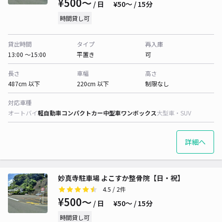
¥500〜
/ 日
¥50〜 / 15分
時間貸し可
貸出時間
タイプ
再入庫
13:00 〜15:00
平置き
可
長さ
車幅
高さ
487cm 以下
220cm 以下
制限なし
対応車種
オートバイ
軽自動車
コンパクトカー
中型車
ワンボックス
大型車・SUV
詳細へ
妙真寺駐車場 よこすか整骨院【日・祝】
4.5
/ 2件
¥500〜
/ 日
¥50〜 / 15分
時間貸し可