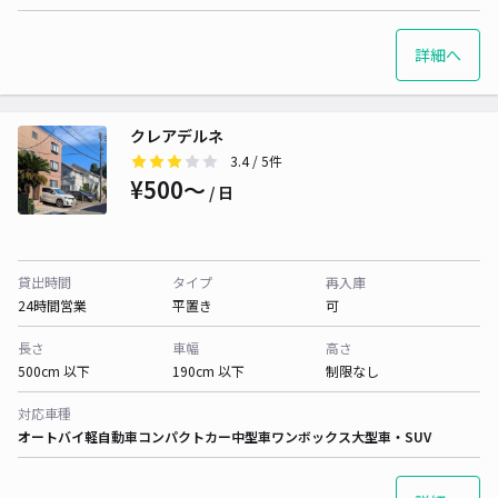
詳細へ
クレアデルネ
3.4
/ 5件
¥500〜
/ 日
貸出時間
タイプ
再入庫
24時間営業
平置き
可
長さ
車幅
高さ
500cm 以下
190cm 以下
制限なし
対応車種
オートバイ
軽自動車
コンパクトカー
中型車
ワンボックス
大型車・SUV