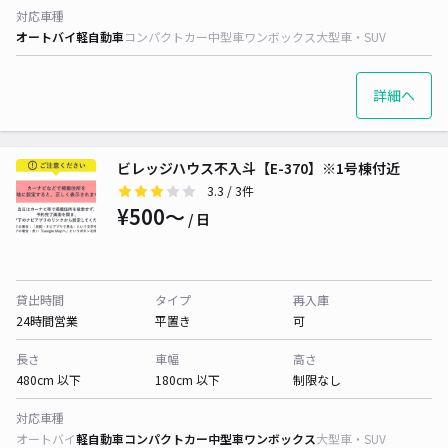
対応車種
オートバイ
軽自動車
コンパクトカー
中型車
ワンボックス
大型車・SUV
詳細へ
ビレッジハウス不入斗【E-370】※1号棟付近
3.3
/ 3件
¥500〜
/ 日
貸出時間
タイプ
再入庫
24時間営業
平置き
可
長さ
車幅
高さ
480cm 以下
180cm 以下
制限なし
対応車種
オートバイ
軽自動車
コンパクトカー
中型車
ワンボックス
大型車・SUV