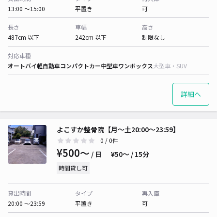
13:00 〜15:00
平置き
可
長さ
車幅
高さ
487cm 以下
242cm 以下
制限なし
対応車種
オートバイ
軽自動車
コンパクトカー
中型車
ワンボックス
大型車・SUV
詳細へ
よこすか整骨院【月～土20:00～23:59】
0
/ 0件
¥500〜
/ 日
¥50〜 / 15分
時間貸し可
貸出時間
タイプ
再入庫
20:00 〜23:59
平置き
可