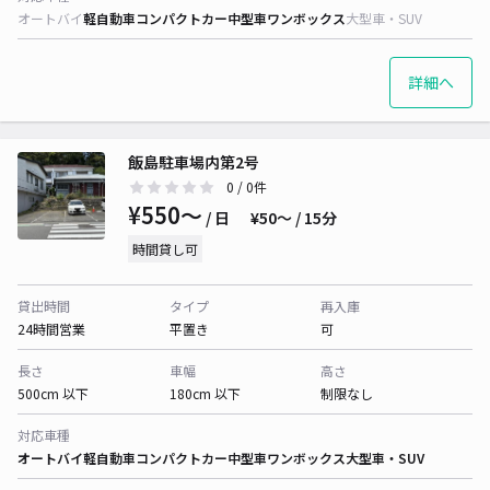
オートバイ
軽自動車
コンパクトカー
中型車
ワンボックス
大型車・SUV
詳細へ
飯島駐車場内第2号
0
/ 0件
¥550〜
/ 日
¥50〜 / 15分
時間貸し可
貸出時間
タイプ
再入庫
24時間営業
平置き
可
長さ
車幅
高さ
500cm 以下
180cm 以下
制限なし
対応車種
オートバイ
軽自動車
コンパクトカー
中型車
ワンボックス
大型車・SUV