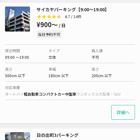
サイカヤパーキング【9:00～19:00】
4.7
/ 14件
¥900〜
/ 日
当日予約不可
貸出時間
タイプ
再入庫
09:00 〜19:00
立体
不可
長さ
車幅
高さ
500cm 以下
180cm 以下
200cm 以下
対応車種
オートバイ
軽自動車
コンパクトカー
中型車
ワンボックス
大型車・SUV
詳細へ
日の出町3パーキング