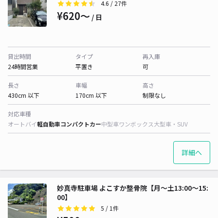
4.6
/ 27件
¥620〜
/ 日
貸出時間
タイプ
再入庫
24時間営業
平置き
可
長さ
車幅
高さ
430cm 以下
170cm 以下
制限なし
対応車種
オートバイ
軽自動車
コンパクトカー
中型車
ワンボックス
大型車・SUV
詳細へ
妙真寺駐車場 よこすか整骨院【月～土13:00～15:
00】
5
/ 1件