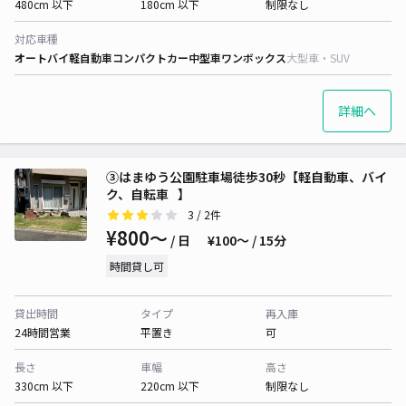
480cm 以下
180cm 以下
制限なし
対応車種
オートバイ
軽自動車
コンパクトカー
中型車
ワンボックス
大型車・SUV
詳細へ
③はまゆう公園駐車場徒歩30秒【軽自動車、バイ
ク、自転車⠀】
3
/ 2件
¥800〜
/ 日
¥100〜 / 15分
時間貸し可
貸出時間
タイプ
再入庫
24時間営業
平置き
可
長さ
車幅
高さ
330cm 以下
220cm 以下
制限なし