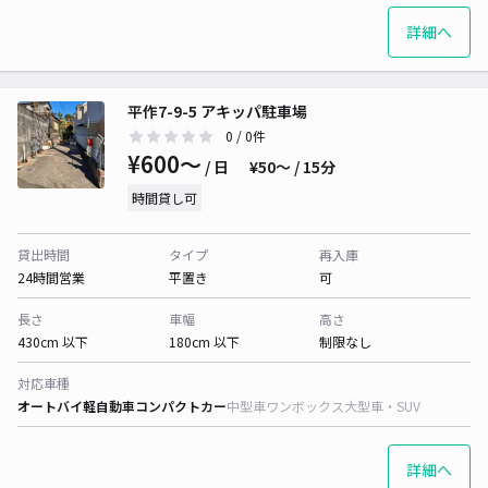
詳細へ
平作7-9-5 アキッパ駐車場
0
/ 0件
¥600〜
/ 日
¥50〜 / 15分
時間貸し可
貸出時間
タイプ
再入庫
24時間営業
平置き
可
長さ
車幅
高さ
430cm 以下
180cm 以下
制限なし
対応車種
オートバイ
軽自動車
コンパクトカー
中型車
ワンボックス
大型車・SUV
詳細へ