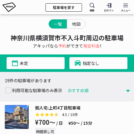
駐車場を貸す
検索
ログイン
メニュー
一覧
地図
神奈川県横須賀市不入斗町周辺の駐車場
アキッパなら
予約
ができて
格安料金
!
未定
指定なし
19件の駐車場があります
利用可能な駐車場のみ表示
個人宅:上町4丁目駐車場
4.5
/ 10件
¥700〜
/ 日
¥50〜 / 15分
時間貸し可