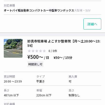
対応車種
オートバイ
軽自動車
コンパクトカー
中型車
ワンボックス
大型車・SUV
詳細へ
妙真寺駐車場 よこすか整骨院【月～土20:00～23:
59】
0
/ 0件
¥500〜
/ 日
¥50〜 / 15分
時間貸し可
貸出時間
タイプ
再入庫
20:00 〜23:59
平置き
可
長さ
車幅
高さ
487cm 以下
220cm 以下
制限なし
対応車種