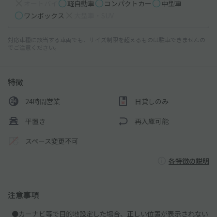
オートバイ
軽自動車
コンパクトカー
中型車
ワンボックス
大型車・SUV
対応車種に該当する車両でも、サイズ制限を超えるものは駐車できませんの
でご注意ください。
特徴
24時間営業
日貸しのみ
平置き
再入庫可能
スペース変更不可
各特徴の説明
注意事項
●カーナビ等で目的地設定した場合、正しい位置が表示されない