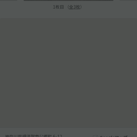
1
枚目 （
全
3
枚
）
神奈川県横須賀市公郷町 6-12