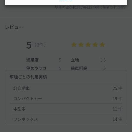
以降の空き状況は毎日24:00に更新されます。
レビュー
5
（2件）
満足度
5
立地
3.5
停めやすさ
5
駐車料金
5
車種ごとの利用実績
軽自動車
25
件
コンパクトカー
19
件
中型車
11
件
ワンボックス
14
件