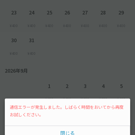
23
24
25
26
27
28
29
¥400
¥400
¥400
¥400
¥400
¥400
¥400
30
31
¥400
¥400
2026年9月
1
2
3
4
5
¥400
¥400
¥400
¥400
¥400
通信エラーが発生しました。しばらく時間をおいてから再度
6
お試しください。
先行予約
閉じる