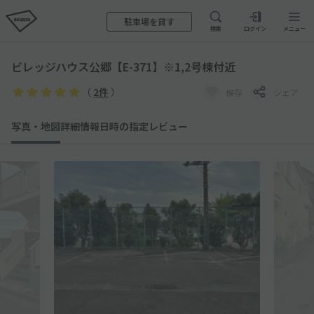
駐車場を貸す
検索
ログイン
メニュー
ビレッジハウス公郷【E-371】※1,2号棟付近
（
2件
）
保存
シェア
写真・地図
詳細情報
日時の指定
レビュー