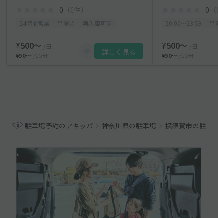
0
（0件）
0
（
24時間営業
平置き
再入庫可能
20:00〜23:59
平
¥500〜
¥500〜
/日
/日
詳しく見る
¥50〜
/15分
¥50〜
/15分
駐車場予約のアキッパ
神奈川県の駐車場
横須賀市の駐車