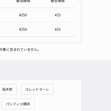
最高価格
最安価格
内駐車場
4.9
/ 16件
¥
250
¥
15
00〜
/ 日
¥50〜 / 15分
貸し可
¥
250
¥
15
時間
24時間営業
タイプ
平置き
再入庫
可
対象に含まれていません。
480cm 以下
車幅
180cm 以下
高さ
制限なし
車種
オートバイ
軽自動車
コンパクトカー
中型車
ワンボックス
大型車・SUV
詳細へ
桜木町
コレットマーレ
町駅から400m 横井邸駐車場
4.8
/ 12件
00〜
パシフィコ横浜
/ 日
¥60〜 / 15分