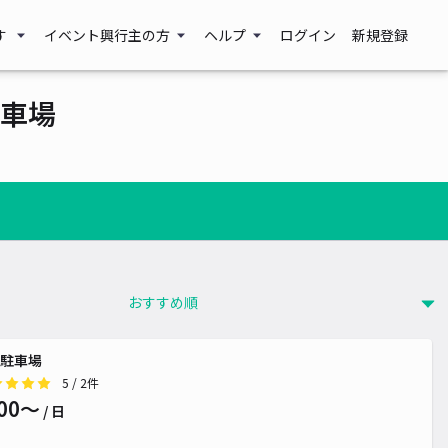
す
イベント興行主の方
ヘルプ
ログイン
新規登録
車場
駐車場
5
/ 2件
00〜
/ 日