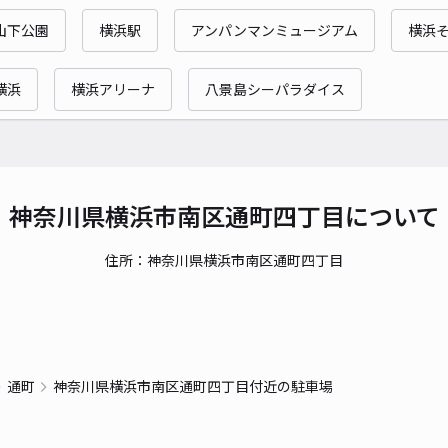
時間
山下公園
横浜駅
アンパンマンミュージアム
横浜
貸出
横浜
横浜アリーナ
八景島シーパラダイス
長さ
対応
神奈川県横浜市南区通町四丁目について
住所：神奈川県横浜市南区通町四丁目
睦町
¥7
時間
通町
神奈川県横浜市南区通町四丁目付近の駐車場
貸出
長さ