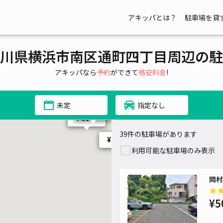
¥ 800~
00~
¥ 600~
アキッパとは？
駐車場を貸
¥ 1,000~
¥ 1,700~
川県横浜市南区通町四丁目周辺の駐
¥ 1,500~
アキッパなら
予約
ができて
格安料金
!
¥ 700~
未定
指定なし
¥ 1,000~
¥ 560~
¥ 600~
39件の駐車場があります
¥ 700~
¥ 700~
¥ 500~
利用可能な駐車場のみ表示
岡村
¥5