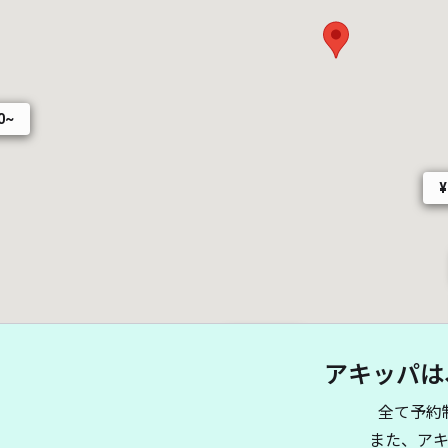
0~
¥
¥ 200~
アキッパは
¥ 600~
全て予約
¥ 770~
¥ 800~
また、ア