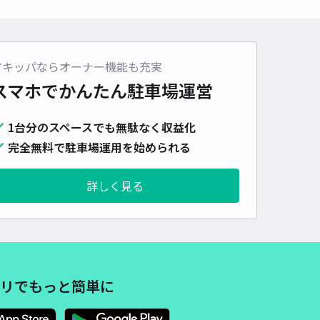
車種
オートバイ
軽自動車
コンパクトカー
中型車
ワンボックス
大型車・SUV
詳細へ
アキッパならオーナー機能も充実
スマホでかんたん
駐車場運営
中里台24 丘の上駐車場
1台分のスペースでも無駄なく収益化
5
/ 2件
00〜
完全無料で駐車場運用を始められる
/ 日
¥50〜 / 15分
貸し可
詳しく見る
時間
24時間営業
タイプ
平置き
再入庫
可
500cm 以下
車幅
190cm 以下
高さ
制限なし
車種
オートバイ
軽自動車
コンパクトカー
中型車
ワンボックス
大型車・SUV
リでもっと簡単に
詳細へ