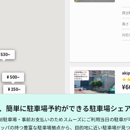
¥ 700~
貸出
長さ
対応
¥ 600~
¥ 600~
 530~
ak
¥ 500~
¥6
¥ 250~
、簡単に駐車場予約ができる駐車場シェ
貸出
制駐車場・事前お支払いのためスムーズにご利用当日の駐車が
長さ
キッパの持つ豊富な駐車場拠点から、目的地に近い駐車場が見つ