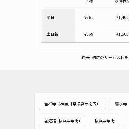
平均
最高価
平日
¥
661
¥
1,400
土日祝
¥
669
¥
1,500
過去1週間のサービス料
吉祥寺（神奈川県横浜市南区）
清水寺
香港路 (横浜中華街)
横浜中華街