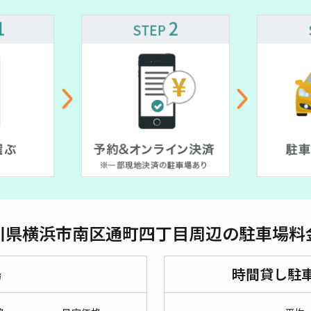
対応
¥ 1,000~
クロ
¥1
時間
貸出
長さ
川県横浜市南区通町四丁目周辺の駐車場料
対応
場
時間貸し駐