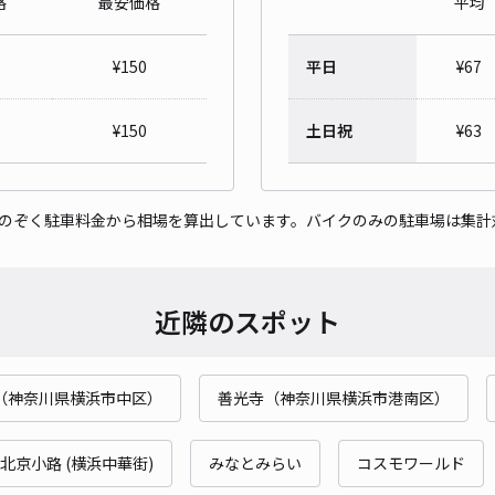
格
最安価格
平均
＊竹
¥
150
平日
¥
67
¥6
時間
¥
150
土日祝
¥
63
貸出
をのぞく駐車料金から相場を算出しています。バイクのみの駐車場は集計
長さ
対応
近隣のスポット
（神奈川県横浜市中区）
善光寺（神奈川県横浜市港南区）
吉野
¥6
北京小路 (横浜中華街)
みなとみらい
コスモワールド