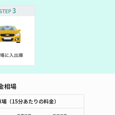
車種
オートバイ
軽自動車
コンパクトカー
中型車
ワンボックス
大型車・SUV
詳細へ
ノス弘明寺西【0番】
4
/ 1件
50〜
/ 日
¥15〜 / 15分
貸し可
時間
24時間営業
タイプ
平置き
再入庫
可
350cm 以下
車幅
160cm 以下
高さ
制限なし
金相場
車種
オートバイ
軽自動車
コンパクトカー
中型車
ワンボックス
大型車・SUV
車場（15分あたりの料金）
詳細へ