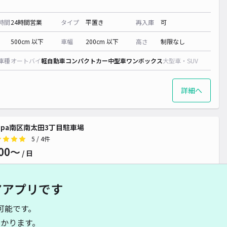
時間
24時間営業
タイプ
平置き
再入庫
可
500cm 以下
車幅
200cm 以下
高さ
制限なし
車種
オートバイ
軽自動車
コンパクトカー
中型車
ワンボックス
大型車・SUV
¥ 700~
詳細へ
ippa南区南太田3丁目駐車場
5
/ 4件
00〜
/ 日
アアプリです
時間
24時間営業
タイプ
平置き
再入庫
可
可能です。
480cm 以下
車幅
230cm 以下
高さ
制限なし
かります。