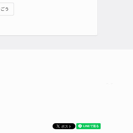
貸し可
そごう
時間
24時間営業
タイプ
平置き
再入庫
可
500cm 以下
車幅
190cm 以下
高さ
制限なし
車種
オートバイ
軽自動車
コンパクトカー
中型車
ワンボックス
大型車・SUV
詳細へ
1丁目23中澤邸☆アキッパ駐車場
4.7
/ 10件
00〜
/ 日
¥65〜 / 15分
貸し可
時間
24時間営業
タイプ
平置き
再入庫
可
480cm 以下
車幅
180cm 以下
高さ
制限なし