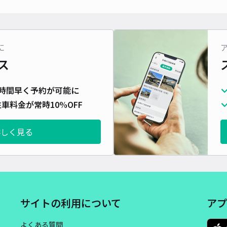
対応
に
ス
別所
時間早く予約が可能に
¥5
車料金が常時10%OFF
時間
詳しく見る
貸出
長さ
対応
サイトの利用について
アプ
よくある質問