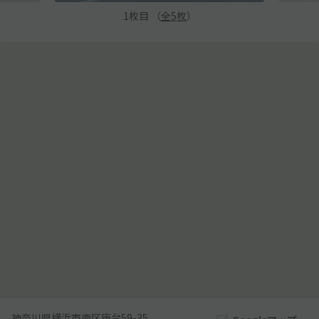
1
枚目 （
全
5
枚
）
神奈川県横浜市南区庚台59-35