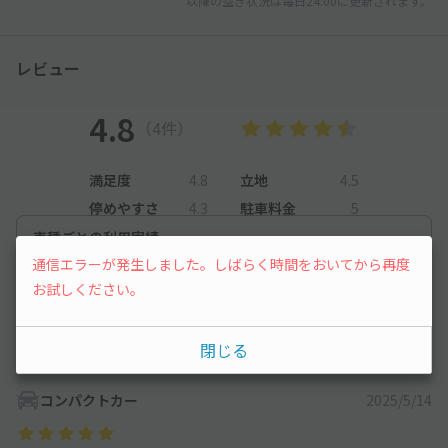
以降の空き状況は毎日24:00に更新されます。
レビュー
4.8
（4件）
満足度
4.8
立地
4.5
停めやすさ
4.3
駐車料金
5
車種ごとの利用実績
通信エラーが発生しました。しばらく時間をおいてから再度
オートバイ
2
件
お試しください。
軽自動車
134
件
コンパクトカー
84
件
閉じる
コンパクトカー
2025/5/14