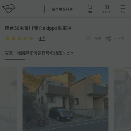
駐車場を貸す
検索
ログイン
メニュー
庚台59木曽川邸☆akippa駐車場
（
4件
）
保存
シェア
写真・地図
詳細情報
日時の指定
レビュー