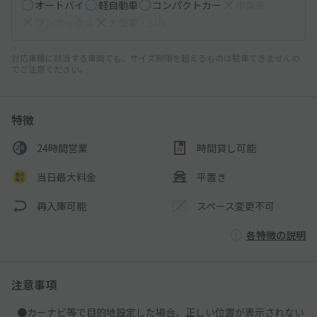
オートバイ
軽自動車
コンパクトカー
中型車
ワンボックス
大型車・SUV
対応車種に該当する車両でも、サイズ制限を超えるものは駐車できませんの
でご注意ください。
特徴
24時間営業
時間貸し可能
当日最大料金
平置き
再入庫可能
スペース変更不可
各特徴の説明
注意事項
●カーナビ等で目的地設定した場合、正しい位置が表示されない