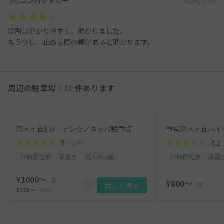
コンパクトカー
2026/3/28
場所は分かりやすく、助かりました。
もう少し、止める際の幅があると助かります。
周辺の駐車場：
10
件あります
清水ヶ丘9ガーデン☆アキッパ駐車場
市営清水ヶ丘ハイ
5
（1件）
4.2
24時間営業
平置き
再入庫可能
24時間営業
平置
¥1000〜
/日
¥800〜
/日
詳しく見る
¥125〜
/15分