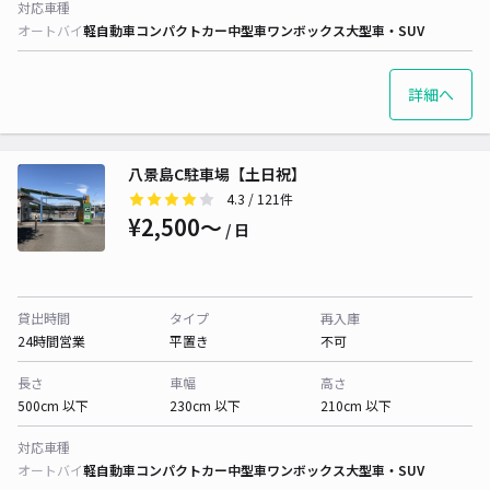
対応車種
オートバイ
軽自動車
コンパクトカー
中型車
ワンボックス
大型車・SUV
詳細へ
八景島C駐車場【土日祝】
4.3
/ 121件
¥2,500〜
/ 日
貸出時間
タイプ
再入庫
24時間営業
平置き
不可
長さ
車幅
高さ
500cm 以下
230cm 以下
210cm 以下
対応車種
オートバイ
軽自動車
コンパクトカー
中型車
ワンボックス
大型車・SUV