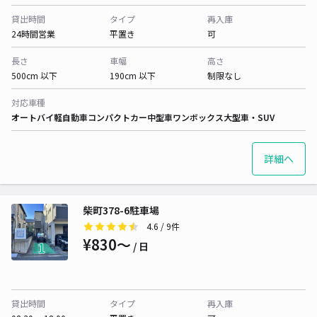
貸出時間
タイプ
再入庫
24時間営業
平置き
可
長さ
車幅
高さ
500cm 以下
190cm 以下
制限なし
対応車種
オートバイ
軽自動車
コンパクトカー
中型車
ワンボックス
大型車・SUV
詳細へ
柴町378-6駐車場
4.6
/ 9件
¥830〜
/ 日
貸出時間
タイプ
再入庫