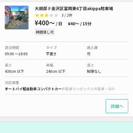
大胡邸♯金沢区富岡東6丁目akippa駐車場
3
/ 2件
¥400〜
/ 日
¥40〜 / 15分
時間貸し可
貸出時間
タイプ
再入庫
09:00 〜18:00
平置き
可
長さ
車幅
高さ
430cm 以下
240cm 以下
制限なし
対応車種
オートバイ
軽自動車
コンパクトカー
中型車
ワンボックス
大型車・SUV
詳細へ