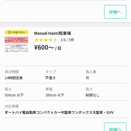
詳細へ
Massel Heim駐車場
3.6
/ 5件
¥600〜
/ 日
貸出時間
タイプ
再入庫
24時間営業
平置き
可
長さ
車幅
高さ
500cm 以下
300cm 以下
制限なし
対応車種
オートバイ
軽自動車
コンパクトカー
中型車
ワンボックス
大型車・SUV
詳細へ