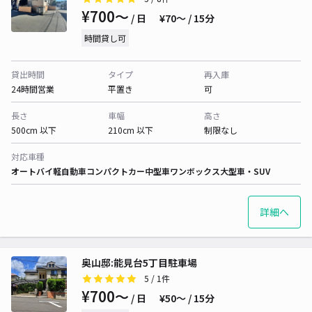
¥700〜
/ 日
¥70〜 / 15分
時間貸し可
貸出時間
タイプ
再入庫
24時間営業
平置き
可
長さ
車幅
高さ
500cm 以下
210cm 以下
制限なし
対応車種
オートバイ
軽自動車
コンパクトカー
中型車
ワンボックス
大型車・SUV
詳細へ
奥山邸:能見台5丁目駐車場
5
/ 1件
¥700〜
/ 日
¥50〜 / 15分