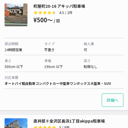
町屋町20-16 アキッパ駐車場
4.5
/ 2件
¥500〜
/ 日
貸出時間
タイプ
再入庫
24時間営業
平置き
可
長さ
車幅
高さ
500cm 以下
190cm 以下
制限なし
対応車種
オートバイ
軽自動車
コンパクトカー
中型車
ワンボックス
大型車・SUV
詳細へ
直井邸♯金沢区長浜1丁目akippa駐車場
5
/ 8件