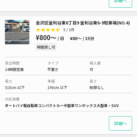
詳細へ
金沢区釜利谷東6丁目9 釜利谷東6-9駐車場(NO.4)
5
/ 1件
¥800〜
/ 日
¥80〜 / 15分
時間貸し可
貸出時間
タイプ
再入庫
24時間営業
平置き
可
長さ
車幅
高さ
510cm 以下
190cm 以下
制限なし
対応車種
オートバイ
軽自動車
コンパクトカー
中型車
ワンボックス
大型車・SUV
詳細へ