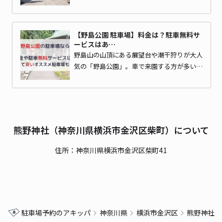
【野島公園 駐車場】料金は？駐車無料サ
ービスはあ…
野島山の山頂にある展望台や潮干狩りが大人
気の「野島公園」。車で来園する方が多い…
熊野神社（神奈川県横浜市金沢区柴町）について
住所：神奈川県横浜市金沢区柴町41
駐車場予約のアキッパ
神奈川県
横浜市金沢区
熊野神社（