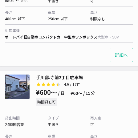
08:30 〜18:00
平置き
可
長さ
車幅
高さ
480cm 以下
250cm 以下
制限なし
対応車種
オートバイ
軽自動車
コンパクトカー
中型車
ワンボックス
大型車・SUV
詳細へ
手川邸:寺前2丁目駐車場
4.9
/ 17件
¥600〜
/ 日
¥60〜 / 15分
時間貸し可
貸出時間
タイプ
再入庫
24時間営業
平置き
可
長さ
車幅
高さ