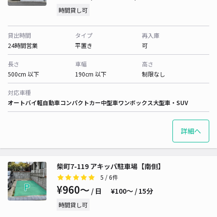
時間貸し可
貸出時間
タイプ
再入庫
24時間営業
平置き
可
長さ
車幅
高さ
500cm 以下
190cm 以下
制限なし
対応車種
オートバイ
軽自動車
コンパクトカー
中型車
ワンボックス
大型車・SUV
詳細へ
柴町7-119 アキッパ駐車場【南側】
5
/ 6件
¥960〜
/ 日
¥100〜 / 15分
時間貸し可