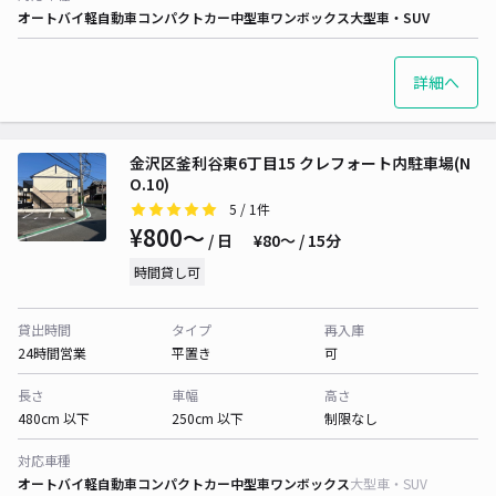
オートバイ
軽自動車
コンパクトカー
中型車
ワンボックス
大型車・SUV
詳細へ
金沢区釜利谷東6丁目15 クレフォート内駐車場(N
O.10)
5
/ 1件
¥800〜
/ 日
¥80〜 / 15分
時間貸し可
貸出時間
タイプ
再入庫
24時間営業
平置き
可
長さ
車幅
高さ
480cm 以下
250cm 以下
制限なし
対応車種
オートバイ
軽自動車
コンパクトカー
中型車
ワンボックス
大型車・SUV