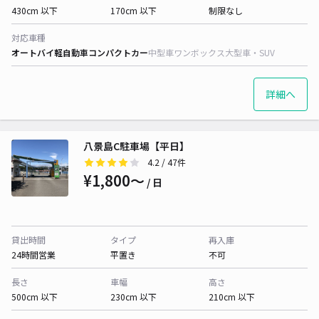
430cm 以下
170cm 以下
制限なし
対応車種
オートバイ
軽自動車
コンパクトカー
中型車
ワンボックス
大型車・SUV
詳細へ
八景島C駐車場【平日】
4.2
/ 47件
¥1,800〜
/ 日
貸出時間
タイプ
再入庫
24時間営業
平置き
不可
長さ
車幅
高さ
500cm 以下
230cm 以下
210cm 以下