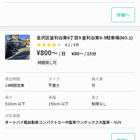
詳細へ
金沢区釜利谷東6丁目9 釜利谷東6-9駐車場(NO.1)
4.2
/ 6件
¥800〜
/ 日
¥80〜 / 15分
時間貸し可
貸出時間
タイプ
再入庫
24時間営業
平置き
可
長さ
車幅
高さ
510cm 以下
190cm 以下
制限なし
対応車種
オートバイ
軽自動車
コンパクトカー
中型車
ワンボックス
大型車・SUV