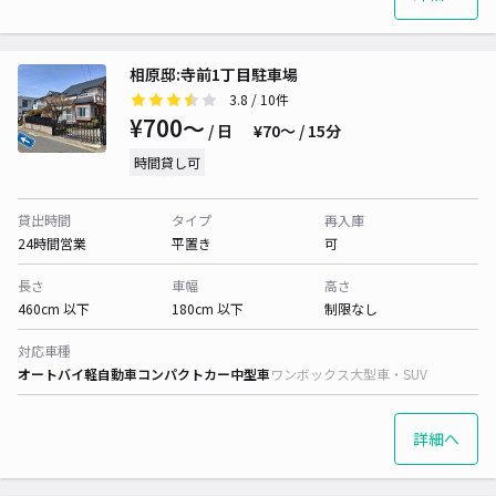
相原邸:寺前1丁目駐車場
3.8
/ 10件
¥700〜
/ 日
¥70〜 / 15分
時間貸し可
貸出時間
タイプ
再入庫
24時間営業
平置き
可
長さ
車幅
高さ
460cm 以下
180cm 以下
制限なし
対応車種
オートバイ
軽自動車
コンパクトカー
中型車
ワンボックス
大型車・SUV
詳細へ