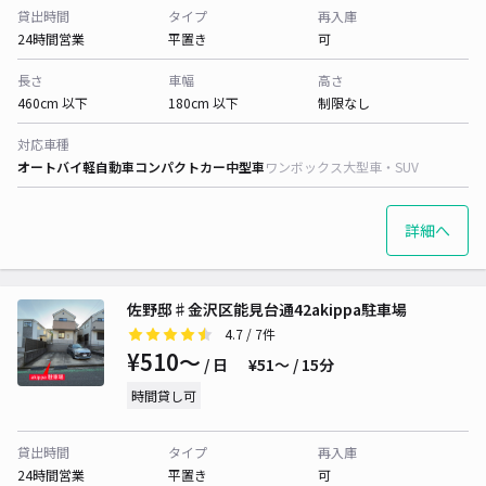
貸出時間
タイプ
再入庫
24時間営業
平置き
可
長さ
車幅
高さ
460cm 以下
180cm 以下
制限なし
対応車種
オートバイ
軽自動車
コンパクトカー
中型車
ワンボックス
大型車・SUV
詳細へ
佐野邸♯金沢区能見台通42akippa駐車場
4.7
/ 7件
¥510〜
/ 日
¥51〜 / 15分
時間貸し可
貸出時間
タイプ
再入庫
24時間営業
平置き
可