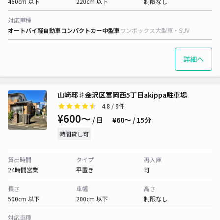
460cm 以下
220cm 以下
制限なし
対応車種
オートバイ
軽自動車
コンパクトカー
中型車
ワンボックス
大型車・SUV
詳細へ
山﨑邸♯金沢区富岡西5丁目akippa駐車場
4.8
/ 9件
¥600〜
/ 日
¥60〜 / 15分
時間貸し可
貸出時間
タイプ
再入庫
24時間営業
平置き
可
長さ
車幅
高さ
500cm 以下
200cm 以下
制限なし
対応車種