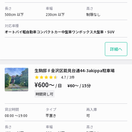
長さ
車幅
高さ
500cm 以下
230cm 以下
制限なし
対応車種
オートバイ
軽自動車
コンパクトカー
中型車
ワンボックス
大型車・SUV
詳細へ
生駒邸♯金沢区能見台通44-3akippa駐車場
4.7
/ 3件
¥600〜
/ 日
¥60〜 / 15分
時間貸し可
貸出時間
タイプ
再入庫
08:00 〜19:00
平置き
可
長さ
車幅
高さ