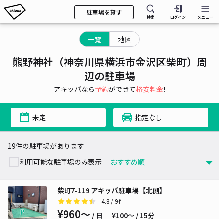
駐車場を貸す
検索
ログイン
メニュー
一覧
地図
熊野神社（神奈川県横浜市金沢区柴町）周
辺の駐車場
アキッパなら
予約
ができて
格安料金
!
未定
指定なし
19件の駐車場があります
利用可能な駐車場のみ表示
柴町7-119 アキッパ駐車場【北側】
4.8
/ 9件
¥960〜
/ 日
¥100〜 / 15分