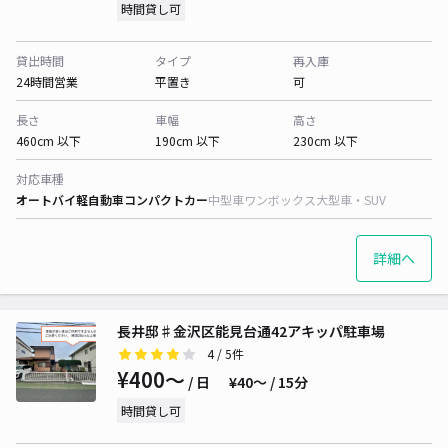
時間貸し可
貸出時間
タイプ
再入庫
24時間営業
平置き
可
長さ
車幅
高さ
460cm 以下
190cm 以下
230cm 以下
対応車種
オートバイ
軽自動車
コンパクトカー
中型車
ワンボックス
大型車・SUV
詳細へ
長井邸♯金沢区能見台通42アキッパ駐車場
4
/ 5件
¥400〜
/ 日
¥40〜 / 15分
時間貸し可