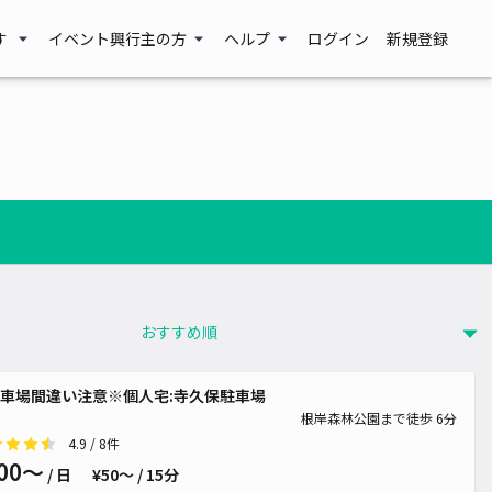
す
イベント興行主の方
ヘルプ
ログイン
新規登録
車場間違い注意※個人宅:寺久保駐車場
根岸森林公園まで徒歩 6分
4.9
/ 8件
00〜
/ 日
¥50〜 / 15分