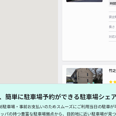
時間
¥ 
貸出
¥ 500
¥ 5
長さ
対応
竹之
¥6
、簡単に駐車場予約ができる駐車場シェ
時間
制駐車場・事前お支払いのためスムーズにご利用当日の駐車が
貸出
キッパの持つ豊富な駐車場拠点から、目的地に近い駐車場が見つ