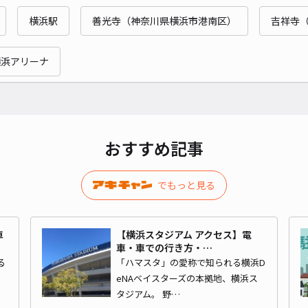
竹之
横浜駅
善光寺（神奈川県横浜市港南区）
吉祥寺
¥6
横浜アリーナ
時間
貸出
長さ
おすすめ記事
対応
でもっと見る
車
【横浜スタジアム アクセス】電
車・車での行き方・…
深澤
る
「ハマスタ」の愛称で知られる横浜D
eNAベイスターズの本拠地、横浜ス
タジアム。 野…
¥7