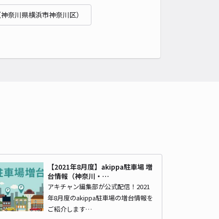
丸グリーンヒル"あきっぱ駐車場【2】
（神奈川県横浜市神奈川区）
根岸森林公園まで徒歩 16分
5
/ 5件
50〜
/ 日
¥60〜 / 15分
貸し可
時間
24時間営業
タイプ
平置き
再入庫
可
500cm 以下
車幅
250cm 以下
高さ
制限なし
車種
オートバイ
軽自動車
コンパクトカー
中型車
ワンボックス
大型車・SUV
詳細へ
【2021年8月度】akippa駐車場 増
台情報（神奈川・…
邸:大芝台駐車場
アキチャン編集部が公式配信！2021
根岸森林公園まで徒歩 16分
年8月度のakippa駐車場の増台情報を
4.9
/ 8件
ご紹介します…
00〜
/ 日
¥50〜 / 15分