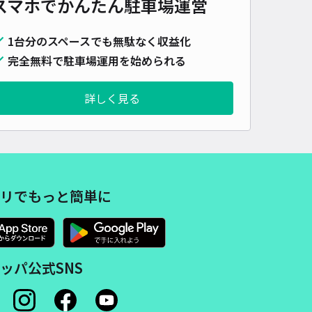
スマホでかんたん
駐車場運営
480cm 以下
車幅
180cm 以下
高さ
制限なし
1台分のスペースでも無駄なく収益化
車種
オートバイ
軽自動車
コンパクトカー
中型車
ワンボックス
大型車・SUV
完全無料で駐車場運用を始められる
詳細へ
詳しく見る
市磯子区磯子2丁目7 akippa駐車場
根岸森林公園まで徒歩 29分
4.7
/ 11件
40〜
/ 日
¥30〜 / 15分
リでもっと簡単に
貸し可
時間
24時間営業
タイプ
平置き
再入庫
可
ッパ公式SNS
480cm 以下
車幅
210cm 以下
高さ
制限なし
車種
オートバイ
軽自動車
コンパクトカー
中型車
ワンボックス
大型車・SUV