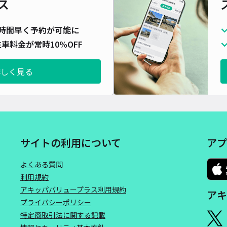
ス
長さ
時間早く予約が可能に
対応
車料金が常時10%OFF
詳しく見る
横浜
¥4
サイトの利用について
アプ
時間
よくある質問
貸出
利用規約
アキッパバリュープラス利用規約
アキ
長さ
プライバシーポリシー
対応
特定商取引法に関する記載