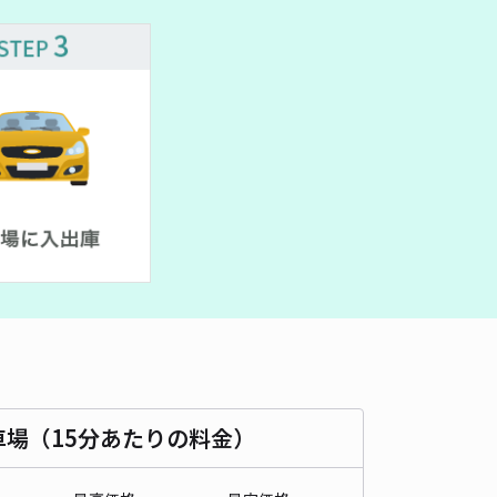
500cm 以下
車幅
250cm 以下
高さ
制限なし
車種
オートバイ
軽自動車
コンパクトカー
中型車
ワンボックス
大型車・SUV
詳細へ
ミタージュ敷地外駐車場
根岸森林公園まで徒歩 14分
4.1
/ 9件
00〜
/ 日
¥70〜 / 15分
貸し可
時間
24時間営業
タイプ
平置き
再入庫
可
430cm 以下
車幅
170cm 以下
高さ
制限なし
車場（15分あたりの料金）
車種
オートバイ
軽自動車
コンパクトカー
中型車
ワンボックス
大型車・SUV