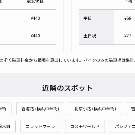
格
最安価格
平均
¥
440
平日
¥
68
PL
¥
440
土日祝
¥
77
¥4
時間
をのぞく駐車料金から相場を算出しています。バイクのみの駐車場は集計
貸出
近隣のスポット
長さ
対応
華街
香港路 (横浜中華街)
北京小路 (横浜中華街)
桜木町
コレットマーレ
コスモワールド
パシフィ