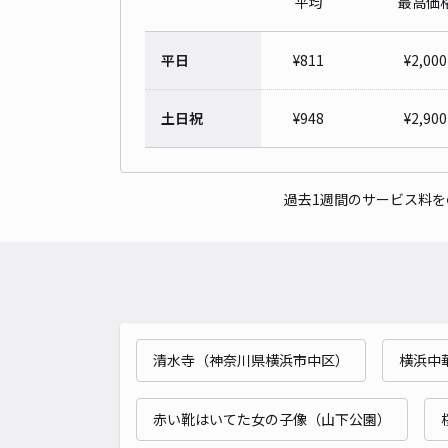
平均
最高価
平日
¥
811
¥
2,000
土日祝
¥
948
¥
2,900
過去1週間のサービス料
清水寺（神奈川県横浜市中区）
横浜中
赤い靴はいてた女の子像（山下公園）