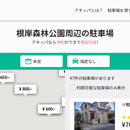
アキッパとは？
駐車場を貸
¥ 1,320~
根岸森林公園周辺の駐車場
¥ 650~
¥ 800~
アキッパなら
予約
ができて
格安料金
!
¥ 900~
未定
指定なし
¥ 500~
¥ 500~
 650~
47件の駐車場があります
利用可能な駐車場のみ表示
¥ 800~
¥ 800~
※駐
¥ 700~
¥ 600~
¥7