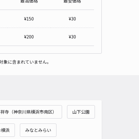
最高価格
最安価格
詳細へ
¥
150
¥
30
ANETWORLD駐車場(2)
¥
200
¥
30
根岸森林公園まで徒歩 17分
4.3
/ 14件
40〜
/ 日
¥30〜 / 15分
貸し可
対象に含まれていません。
時間
24時間営業
タイプ
平置き
再入庫
可
490cm 以下
車幅
200cm 以下
高さ
制限なし
車種
オートバイ
軽自動車
コンパクトカー
中型車
ワンボックス
大型車・SUV
吉祥寺（神奈川県横浜市南区）
山下公園
詳細へ
コ横浜
みなとみらい