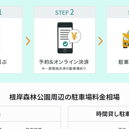
長さ
対応
エル
¥7
時間
根岸森林公園周辺の駐車場料金相場
貸出
長さ
場
時間貸し駐
対応