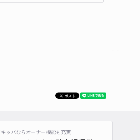
貸し可
時間
24時間営業
タイプ
平置き
再入庫
可
480cm 以下
車幅
180cm 以下
高さ
230cm 以下
車種
オートバイ
軽自動車
コンパクトカー
中型車
ワンボックス
大型車・SUV
詳細へ
柏葉 牧邸[akippa]駐車場
根岸森林公園まで徒歩 21分
4.6
/ 21件
80〜
/ 日
¥70〜 / 15分
貸し可
アキッパならオーナー機能も充実
時間
24時間営業
タイプ
平置き
再入庫
可