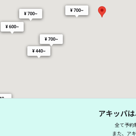
¥ 700~
¥ 700~
¥ 600~
¥ 700~
¥ 440~
440~
アキッパは
全て予約
また、ア