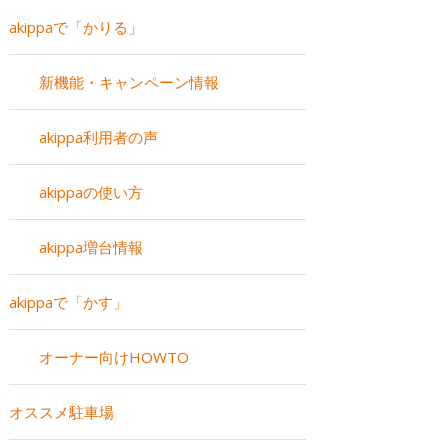
akippaで「かりる」
新機能・キャンペーン情報
akippa利用者の声
akippaの使い方
akippa増台情報
akippaで「かす」
オーナー向けHOWTO
オススメ駐車場