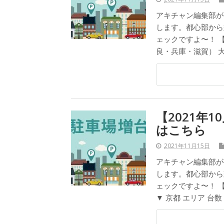
アキチャン編集部が公
します。都心部から
ェックですよ〜！ 【
良・兵庫・滋賀） 大
【2021年1
はこちら
2021年11月15日
アキチャン編集部が公
します。都心部から
ェックですよ〜！ 【
▼ 京都 エリア 台数 