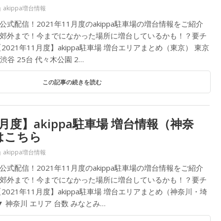
akippa増台情報
式配信！2021年11月度のakippa駐車場の増台情報をご紹介
郊外まで！今までになかった場所に増台しているかも！？要チ
2021年11月度】akippa駐車場 増台エリアまとめ（東京） 東京
渋谷 25台 代々木公園 2…
この記事の続きを読む
1月度】akippa駐車場 増台情報（神奈
はこちら
akippa増台情報
式配信！2021年11月度のakippa駐車場の増台情報をご紹介
郊外まで！今までになかった場所に増台しているかも！？要チ
2021年11月度】akippa駐車場 増台エリアまとめ（神奈川・埼
▼ 神奈川 エリア 台数 みなとみ…