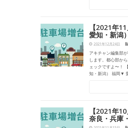
【2021年1
愛知・新潟
2021年12月24日
アキチャン編集部が公
します。都心部から
ェックですよ〜！ 【
知・新潟） 福岡▼ 愛
【2021年1
奈良・兵庫
2021年11月15日