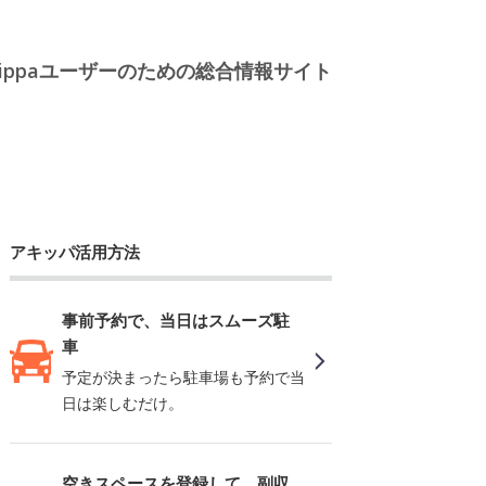
kippaユーザーのための総合情報サイト
アキッパ活用方法
事前予約で、当日はスムーズ駐
車
予定が決まったら駐車場も予約で当
日は楽しむだけ。
空きスペースを登録して、副収