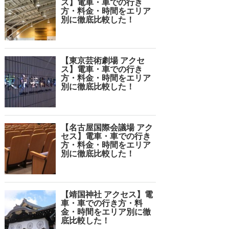
ス】電車・車での行き
方・料金・時間をエリア
別に徹底比較した！
【東京芸術劇場 アクセ
ス】電車・車での行き
方・料金・時間をエリア
別に徹底比較した！
【名古屋国際会議場 アク
セス】電車・車での行き
方・料金・時間をエリア
別に徹底比較した！
【靖国神社 アクセス】電
車・車での行き方・料
金・時間をエリア別に徹
底比較した！