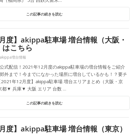
この記事の続きを読む
2月度】akippa駐車場 増台情報（大阪・
）はこちら
akippa増台情報
式配信！2021年12月度のakippa駐車場の増台情報をご紹介
郊外まで！今までになかった場所に増台しているかも！？要チ
2021年12月度】akippa駐車場 増台エリアまとめ（大阪・京
都▼ 兵庫▼ 大阪 エリア 台数 …
この記事の続きを読む
2月度】akippa駐車場 増台情報（東京）