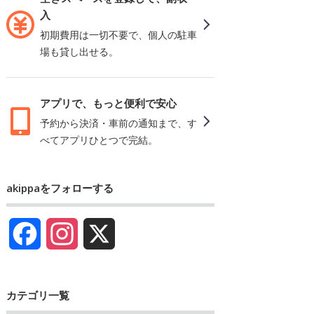
入
初期費用は一切不要で、個人の駐車
場も貸し出せる。
アプリで、もっと便利で安心
予約から決済・車前の通知まで、す
べてアプリひとつで完結。
akippaをフォローする
Facebook
Instagram
X
カテゴリ一覧