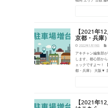
【2021年1
京都・兵庫
2022年1月19日
アキチャン編集部が公
します。都心部から
ェックですよ〜！ 【
都・兵庫） 大阪▼ 京
【2021年1