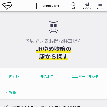
駐車場を貸す
検索
ログイン
メニュー
予約できるお得な駐車場を
JRゆめ咲線の
駅から探す
西九条
安治川口
ユニバーサルシテ
ィ
桜島