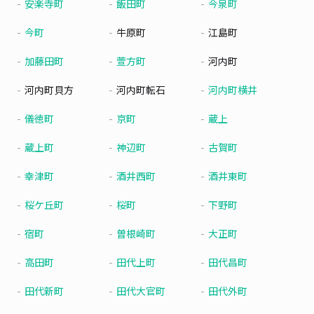
安楽寺町
飯田町
今泉町
今町
牛原町
江島町
加藤田町
萱方町
河内町
河内町貝方
河内町転石
河内町横井
儀徳町
京町
蔵上
蔵上町
神辺町
古賀町
幸津町
酒井西町
酒井東町
桜ケ丘町
桜町
下野町
宿町
曽根崎町
大正町
高田町
田代上町
田代昌町
田代新町
田代大官町
田代外町