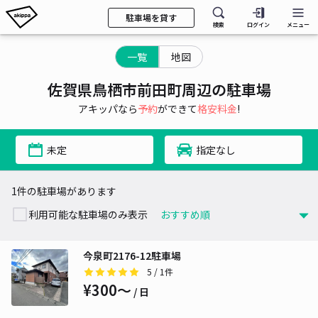
駐車場を貸す
検索
ログイン
メニュー
一覧
地図
佐賀県鳥栖市前田町周辺の駐車場
アキッパなら
予約
ができて
格安料金
!
未定
指定なし
1件の駐車場があります
利用可能な駐車場のみ表示
今泉町2176-12駐車場
5
/ 1件
¥300〜
/ 日