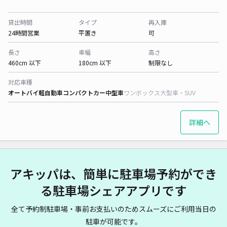
貸出時間
タイプ
再入庫
24時間営業
平置き
可
長さ
車幅
高さ
460cm 以下
180cm 以下
制限なし
対応車種
オートバイ
軽自動車
コンパクトカー
中型車
ワンボックス
大型車・SUV
詳細へ
アキッパは、簡単に駐車場予約ができ
る駐車場シェアアプリです
全て予約制駐車場・事前お支払いのためスムーズにご利用当日の
駐車が可能です。