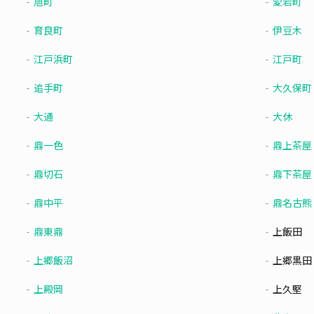
旭町
愛宕町
育良町
伊豆木
江戸浜町
江戸町
追手町
大久保町
大通
大休
鼎一色
鼎上茶屋
鼎切石
鼎下茶屋
鼎中平
鼎名古熊
鼎東鼎
上飯田
上郷飯沼
上郷黒田
上殿岡
上久堅