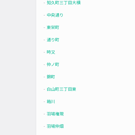
知久町三丁目大横
中央通り
東栄町
通り町
時又
仲ノ町
錦町
白山町三丁目東
箱川
羽場権現
羽場仲畑