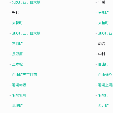
知久町四丁目大横
千栄
千代
伝馬町
東新町
東和町
通り町三丁目大横
通り町四
常盤町
虎岩
長野原
中村
二本松
白山町
白山町三丁目南
白山通り
羽場赤坂
羽場上河
羽場坂町
羽場町
馬場町
浜井町