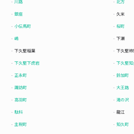
川路
北方
銀座
久米
小伝馬町
桜町
嶋
下瀬
下久堅稲葉
下久堅柿
下久堅下虎岩
下久堅知
正永町
鈴加町
諏訪町
大王路
高羽町
滝の沢
駄科
龍江
主税町
知久町