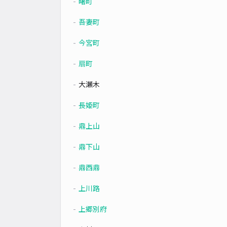
曙町
吾妻町
今宮町
扇町
大瀬木
長姫町
鼎上山
鼎下山
鼎西鼎
上川路
上郷別府