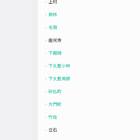
上村
桐林
毛賀
座光寺
下殿岡
下久堅小林
下久堅南原
砂払町
大門町
竹佐
立石