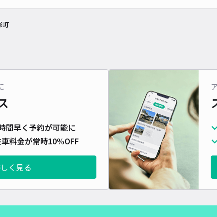
塚町
に
ス
時間早く予約が可能に
車料金が常時10%OFF
詳しく見る