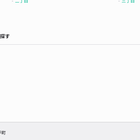
二丁目
三丁目
探す
坪町