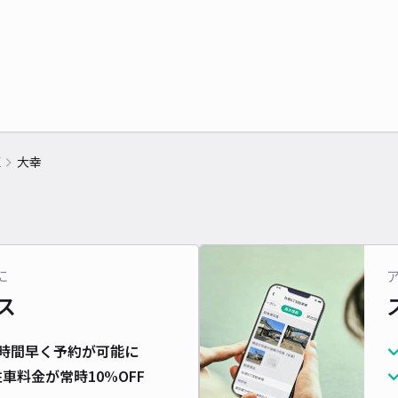
区
大幸
に
ス
時間早く予約が可能に
車料金が常時10%OFF