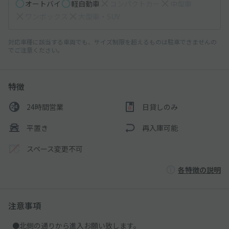
オートバイ
軽自動車
コンパクトカー
中型車
ワンボックス
大型車・SUV
対応車種に該当する車両でも、サイズ制限を超えるものは駐車できませんの
でご注意ください。
特徴
24時間営業
日貸しのみ
平置き
再入庫可能
スペース変更不可
各特徴の説明
注意事項
●北側の通りから進入お願い致します。