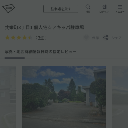
駐車場を貸す
検索
ログイン
メニュー
共栄町3丁目1 個人宅☆アキッパ駐車場
（
7件
）
保存
シェア
写真・地図
詳細情報
日時の指定
レビュー