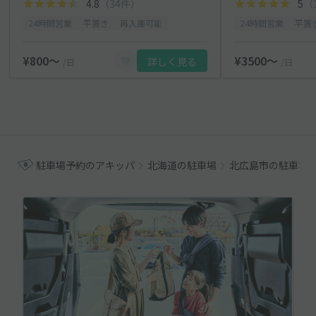
4.8
（34件）
5
（
24時間営業
平置き
再入庫可能
24時間営業
平置
¥800〜
¥3500〜
詳しく見る
/日
/日
駐車場予約のアキッパ
北海道の駐車場
北広島市の駐車場