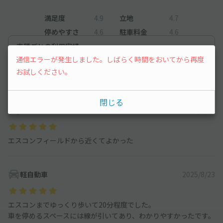
満足度
4.9
立地
4.7
停めやすさ
4.6
駐車料金
4.6
車種ごとの利用実績
通信エラーが発生しました。しばらく時間をおいてから再度
オートバイ
0
件
お試しください。
軽自動車
186
件
閉じる
軽自動車
2026/3/21
エスコンフィールドから近くてよかった
軽自動車
2025/8/23
エスコンまでゆっくり歩いて20分程度でした。
車を停めるスペースには線が引いてあり、わかりやすかったです。