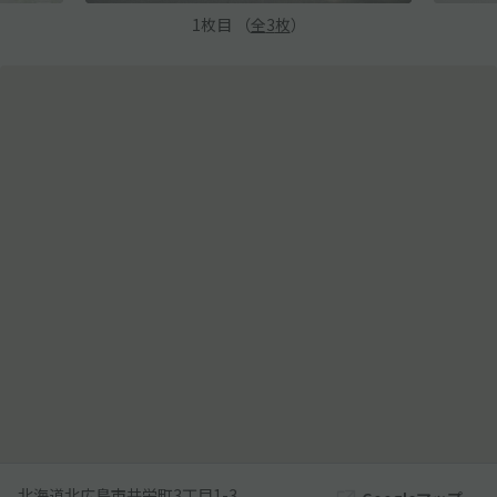
1
枚目 （
全
3
枚
）
北海道北広島市共栄町3丁目1-3