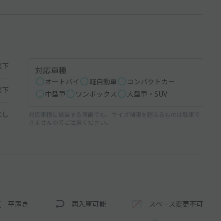
以下
対応車種
オートバイ
軽自動車
コンパクトカー
以下
中型車
ワンボックス
大型車・SUV
なし
対応車種に該当する車両でも、サイズ制限を超えるものは駐車で
きませんのでご注意ください。
平置き
再入庫可能
スペース変更不可