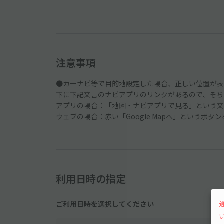
注意事項
●カーナビ等で目的地設定した場合、正しい位置が表
下に下記文言のナビアプリのリンクがあるので、そち
アプリの場合：「地図・ナビアプリで見る」という文
ウェブの場合：赤い「Google Mapへ」というボタ
利用日時の指定
ご利用日時を選択してください