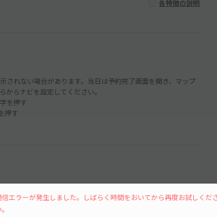
各特徴の説明
示されない場合があります。当日は予約完了画面を開き、マップ
らからナビを設定してください。
字を押す
ンを押す
通信エラーが発生しました。しばらく時間をおいてから再度お試しくだ
い。