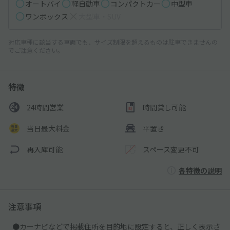
オートバイ
軽自動車
コンパクトカー
中型車
ワンボックス
大型車・SUV
対応車種に該当する車両でも、サイズ制限を超えるものは駐車できませんの
でご注意ください。
特徴
24時間営業
時間貸し可能
当日最大料金
平置き
再入庫可能
スペース変更不可
各特徴の説明
注意事項
●カーナビなどで掲載住所を目的地に設定すると、正しく表示さ