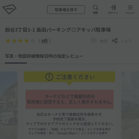
駐車場を貸す
検索
ログイン
メニュー
鈴谷3丁目1-1 島田パーキング◎アキッパ駐車場
（
4件
）
保存
シェア
写真・地図
詳細情報
日時の指定
レビュー