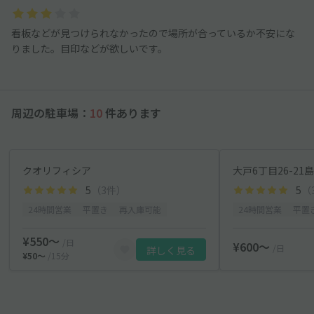
看板などが見つけられなかったので場所が合っているか不安にな
りました。目印などが欲しいです。
周辺の駐車場：
10
件あります
クオリフィシア
大戸6丁目26-21
5
（3件）
5
（
24時間営業
平置き
再入庫可能
24時間営業
平置
¥550〜
/日
¥600〜
/日
詳しく見る
¥50〜
/15分