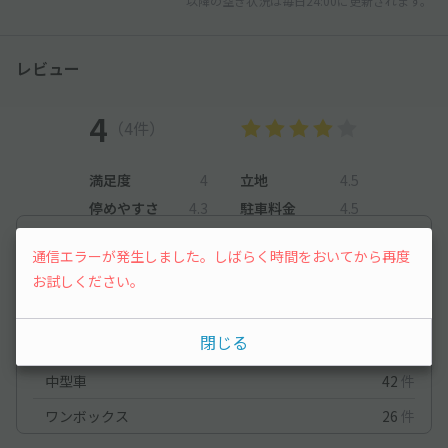
以降の空き状況は毎日24:00に更新されます。
レビュー
4
（4件）
満足度
4
立地
4.5
停めやすさ
4.3
駐車料金
4.5
車種ごとの利用実績
通信エラーが発生しました。しばらく時間をおいてから再度
オートバイ
23
件
お試しください。
軽自動車
29
件
閉じる
コンパクトカー
29
件
中型車
42
件
ワンボックス
26
件