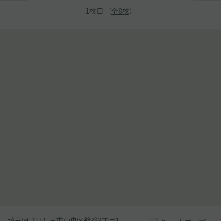
1
枚目 （
全
8
枚
）
埼玉県さいたま市中央区鈴谷3丁目1