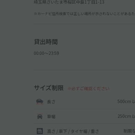
埼玉県さいたま市桜区中島1丁目1-13
※カーナビ住所検索では正しい場所が示されないことがあるため
貸出時間
00:00〜23:59
サイズ制限
※必ずご確認ください
500cm 
長さ
250cm 
車幅
制限
高さ / 車下 / タイヤ幅 /
重さ