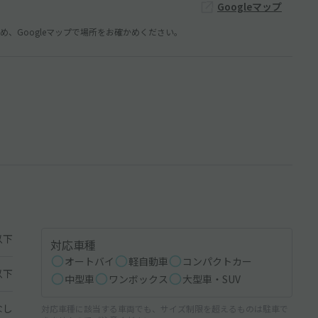
Googleマップ
、Googleマップで場所をお確かめください。
以下
対応車種
オートバイ
軽自動車
コンパクトカー
以下
中型車
ワンボックス
大型車・SUV
なし
対応車種に該当する車両でも、サイズ制限を超えるものは駐車で