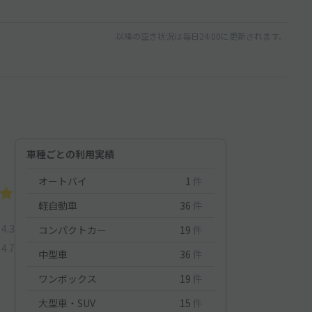
以降の空き状況は毎日24:00に更新されます。
車種ごとの利用実績
オートバイ
1
件
軽自動車
36
件
4.3
コンパクトカー
19
件
4.7
中型車
36
件
ワンボックス
19
件
大型車・SUV
15
件