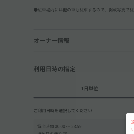
●駐車場内には他の車も駐車するので、掲載写真で駐
オーナー情報
利用日時の指定
1日単位
ご利用日時を選択してください
貸出時間 00:00 〜 23:59
複数日の予約 可