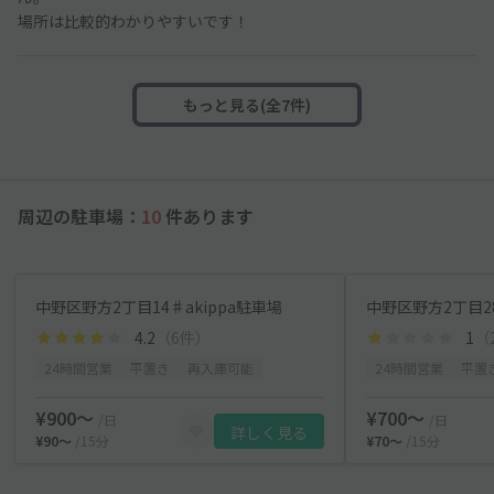
場所は比較的わかりやすいです！
もっと見る(全7件)
周辺の駐車場：
10
件あります
中野区野方2丁目14♯akippa駐車場
中野区野方2丁目28
4.2
（6件）
1
（
24時間営業
平置き
再入庫可能
24時間営業
平置
¥900〜
¥700〜
/日
/日
詳しく見る
¥90〜
/15分
¥70〜
/15分