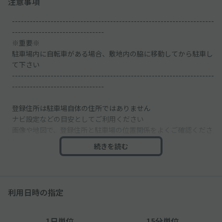
注意事項
--------------------------------------------------------------------
-------------------------------
※重要※
駐車場内に自転車がある場合、敷地内の脇に移動してから駐車し
て下さい
--------------------------------------------------------------------
-------------------------------
登録住所は駐車場自体の住所ではありません
ナビ設定などの目安としてご利用ください
画像や地図で、登録住所と駐車場の位置関係をよくご確認くださ
い
続きを読む
駐車場周辺の道路は一方通行です
近隣の道路情報をよくご確認ください
利用日時の指定
シャッターあり
閉まっている場合はご自身で開閉してご利用ください
1日単位
15分単位