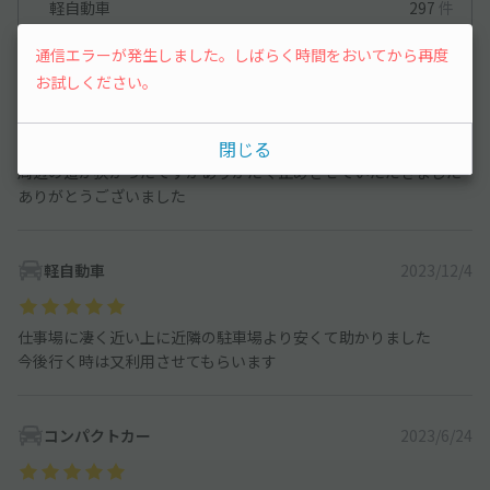
軽自動車
297
件
コンパクトカー
234
件
通信エラーが発生しました。しばらく時間をおいてから再度
お試しください。
軽自動車
2025/7/31
閉じる
周辺の道が狭かったですがありがたく止めさせていただきました
ありがとうございました
軽自動車
2023/12/4
仕事場に凄く近い上に近隣の駐車場より安くて助かりました
今後行く時は又利用させてもらいます
コンパクトカー
2023/6/24