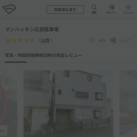
駐車場を貸す
検索
ログイン
メニュー
マンハッタン広告駐車場
（
11件
）
保存
シェア
写真・地図
詳細情報
日時の指定
レビュー