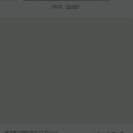
1
枚目 （
全
6
枚
）
東京都中野区野方2丁目22-9