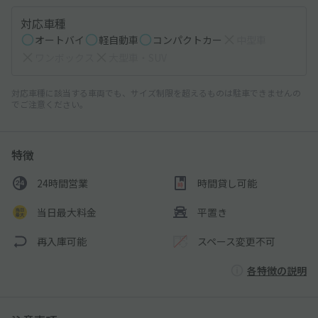
対応車種
オートバイ
軽自動車
コンパクトカー
中型車
ワンボックス
大型車・SUV
対応車種に該当する車両でも、サイズ制限を超えるものは駐車できませんの
でご注意ください。
特徴
24時間営業
時間貸し可能
当日最大料金
平置き
再入庫可能
スペース変更不可
各特徴の説明