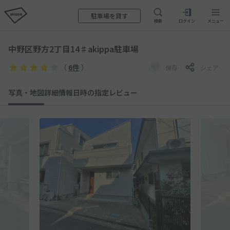
駐車場を貸す
検索
ログイン
メニュー
中野区野方2丁目14♯akippa駐車場
（
6件
）
保存
シェア
写真・地図
詳細情報
日時の指定
レビュー