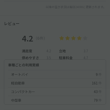
以降の空き状況は毎日24:00に更新されます。
レビュー
4.2
（6件）
満足度
4.2
立地
3.7
停めやすさ
3.5
駐車料金
4.7
車種ごとの利用実績
オートバイ
9
件
軽自動車
161
件
コンパクトカー
43
件
中型車
79
件