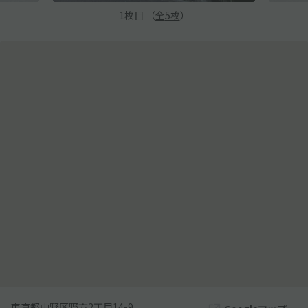
1
枚目 （
全
5
枚
）
東京都中野区野方2丁目14-9