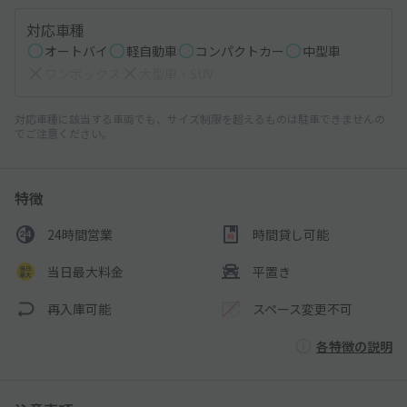
対応車種
オートバイ
軽自動車
コンパクトカー
中型車
ワンボックス
大型車・SUV
対応車種に該当する車両でも、サイズ制限を超えるものは駐車できませんの
でご注意ください。
特徴
24時間営業
時間貸し可能
当日最大料金
平置き
再入庫可能
スペース変更不可
各特徴の説明