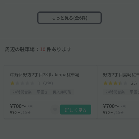
もっと見る(全6件)
周辺の駐車場：
10
件あります
中野区野方2丁目28♯akippa駐車場
野方2丁目島崎駐
1
（2件）
3.5
24時間営業
平置き
再入庫可能
24時間営業
平置
¥700〜
¥700〜
/日
/日
詳しく見る
¥70〜
/15分
¥70〜
/15分