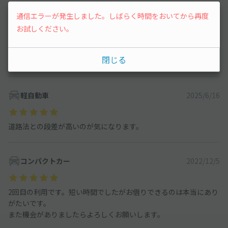
軽自動車
2025/6/29
通信エラーが発生しました。しばらく時間をおいてから再度
お試しください。
駐車に関してのルート案内がよかったです。軽自動車でしたが、
狭い道と縦列駐車に苦戦しました。都内だと縦列駐車が多いので
閉じる
次回向けて練習したい
軽自動車
2025/6/16
道路法との段差が高いのが気になります。
コンパクトカー
2022/12/5
2回目の利用です。短い時間でしたがお借りできるのは本当にあり
がたいです。
また機会がありましたらよろしくお願いします。