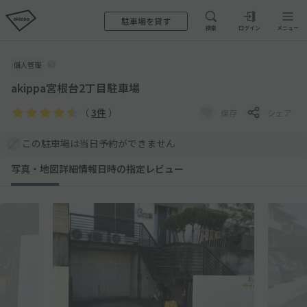
駐車場を貸す
検索
ログイン
メニュー
個人管理
akippa宮根台2丁目駐車場
（
3件
）
保存
シェア
この駐車場は当日予約ができません
写真・地図
詳細情報
日時の指定
レビュー