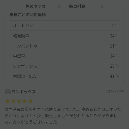
停めやすさ
3
駐車料金
5
車種ごとの利用実績
オートバイ
0
件
軽自動車
24
件
コンパクトカー
11
件
中型車
34
件
ワンボックス
28
件
大型車・SUV
41
件
ワンボックス
2026/1/29
方向音痴の私でもすぐに辿り着けました。停めるときはこすった
らどうしよう！と少し緊張しましたが意外とゆとりがありまし
た。ありがとうございました！