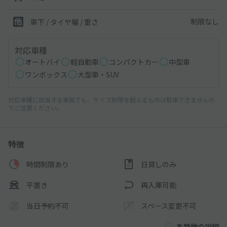
制限なし
車下 / タイヤ幅 / 重さ
対応車種
オートバイ
軽自動車
コンパクトカー
中型車
ワンボックス
大型車・SUV
対応車種に該当する車両でも、サイズ制限を超えるものは駐車できませんの
でご注意ください。
特徴
時間制限あり
日貸しのみ
平置き
再入庫可能
当日予約不可
スペース変更不可
各特徴の説明