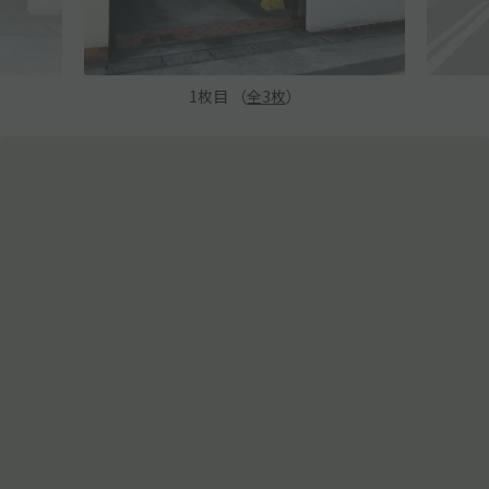
1
枚目 （
全
3
枚
）