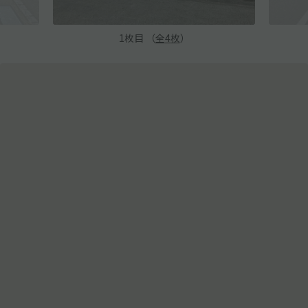
1
枚目 （
全
4
枚
）