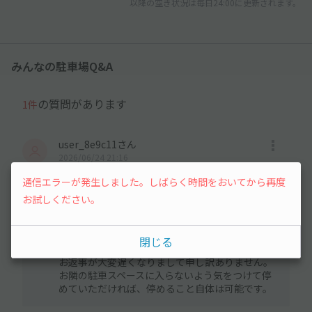
以降の空き状況は毎日24:00に更新されます。
みんなの駐車場Q&A
の質問があります
1件
user_8e9c11さん
2026/06/24 21:16
コンパクトカーで、車幅が160cmです。
通信エラーが発生しました。しばらく時間をおいてから再度
駐車させて頂くことは可能でしょうか。
お試しください。
オーナーさんの回答
閉じる
2026/07/01 11:22
お返事が大変遅くなりまして申し訳ありません。
お隣の駐車スペースに入らないよう気をつけて停
めていただければ、停めること自体は可能です。