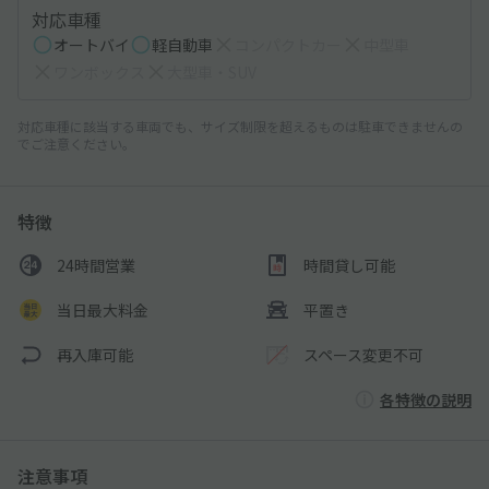
対応車種
オートバイ
軽自動車
コンパクトカー
中型車
ワンボックス
大型車・SUV
対応車種に該当する車両でも、サイズ制限を超えるものは駐車できませんの
でご注意ください。
特徴
24時間営業
時間貸し可能
当日最大料金
平置き
再入庫可能
スペース変更不可
各特徴の説明
注意事項