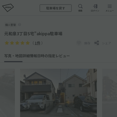
駐車場を貸す
検索
ログイン
メニュー
個人管理
元和泉3丁目S宅"akippa駐車場
（
1件
）
保存
シェア
写真・地図
詳細情報
日時の指定
レビュー