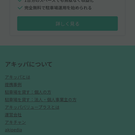
1台分のスペースでも無駄なく収益化
完全無料で駐車場運用を始められる
詳しく見る
アキッパについて
アキッパとは
提携事例
駐車場を貸す：個人の方
駐車場を貸す：法人・個人事業主の方
アキッパバリュープラスとは
運営会社
アキチャン
akipedia