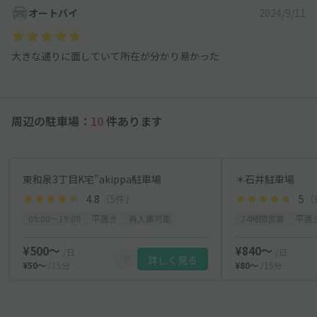
オートバイ
2024/9/11
大きな通りに面していて所在が分かり易かった
周辺の駐車場：
10
件あります
東和泉3丁目K宅"akippa駐車場
＊石井駐車場
4.8
（5件）
5
（
09:00〜19:00
平置き
再入庫可能
24時間営業
平置
¥500〜
¥840〜
/日
/日
詳しく見る
¥50〜
/15分
¥80〜
/15分