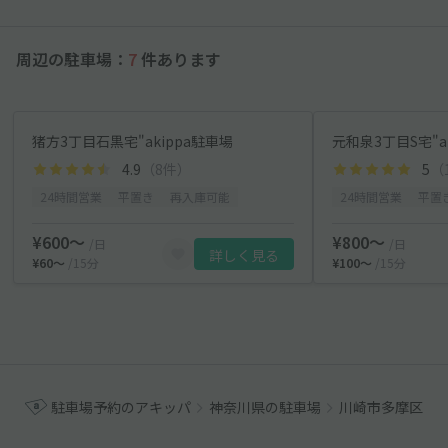
周辺の駐車場：
7
件あります
猪方3丁目石黒宅"akippa駐車場
元和泉3丁目S宅"a
4.9
（8件）
5
（
24時間営業
平置き
再入庫可能
24時間営業
平置
¥600〜
¥800〜
/日
/日
詳しく見る
¥60〜
/15分
¥100〜
/15分
駐車場予約のアキッパ
神奈川県の駐車場
川崎市多摩区の