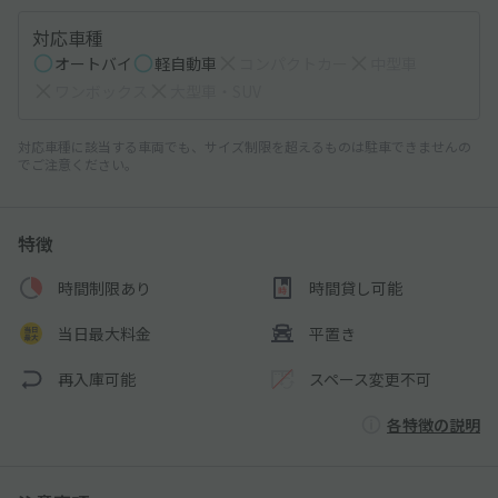
対応車種
オートバイ
軽自動車
コンパクトカー
中型車
ワンボックス
大型車・SUV
対応車種に該当する車両でも、サイズ制限を超えるものは駐車できませんの
でご注意ください。
特徴
時間制限あり
時間貸し可能
当日最大料金
平置き
再入庫可能
スペース変更不可
各特徴の説明