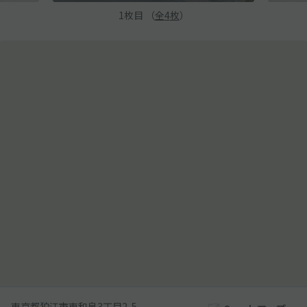
1
枚目 （
全
4
枚
）
東京都狛江市東和泉3丁目2-5