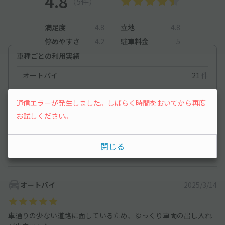
4.8
（5件）
満足度
4.8
立地
4.8
停めやすさ
4.2
駐車料金
5
車種ごとの利用実績
オートバイ
21
件
軽自動車
122
件
通信エラーが発生しました。しばらく時間をおいてから再度
お試しください。
オートバイ
2025/12/25
閉じる
駅から近く便利でした。
オートバイ
2025/3/14
車通りの少ない道路に面しているため、ゆっくり車両の出し入れ