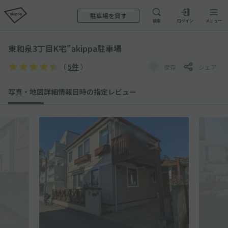
駐車場を貸す
検索
ログイン
メニュー
東和泉3丁目K宅"akippa駐車場
（
5件
）
保存
シェア
写真・地図
詳細情報
日時の指定
レビュー