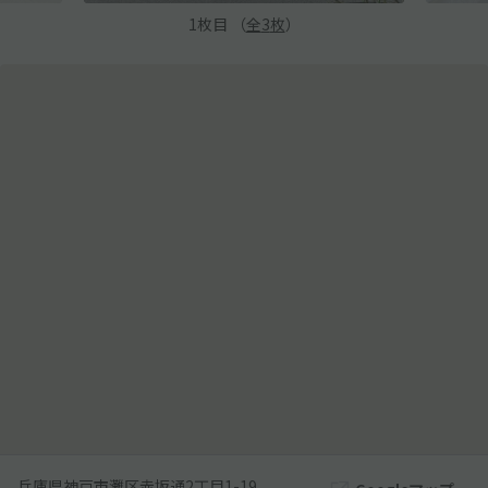
1
枚目 （
全
3
枚
）
兵庫県神戸市灘区赤坂通2丁目1-19