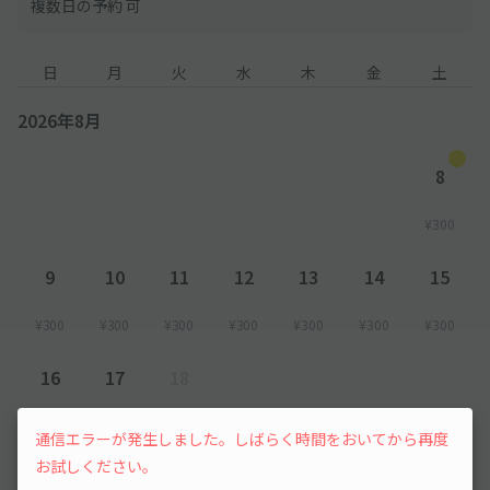
複数日の予約 可
日
月
火
水
木
金
土
2026年8月
8
¥300
9
10
11
12
13
14
15
¥300
¥300
¥300
¥300
¥300
¥300
¥300
16
17
18
¥300
¥300
先行予約
通信エラーが発生しました。しばらく時間をおいてから再度
お試しください。
以降の空き状況は毎日24:00に更新されます。