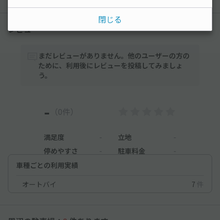
閉じる
レビュー
まだレビューがありません。他のユーザーの方の
ために、利用後にレビューを投稿してみましょ
う。
-
（0件）
満足度
-
立地
-
停めやすさ
-
駐車料金
-
車種ごとの利用実績
オートバイ
7
件