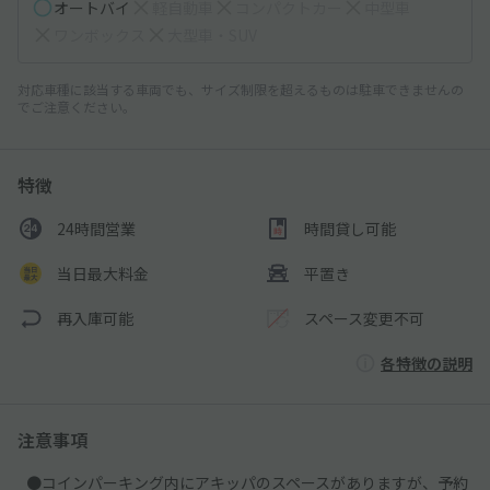
オートバイ
軽自動車
コンパクトカー
中型車
ワンボックス
大型車・SUV
対応車種に該当する車両でも、サイズ制限を超えるものは駐車できませんの
でご注意ください。
特徴
24時間営業
時間貸し可能
当日最大料金
平置き
再入庫可能
スペース変更不可
各特徴の説明
注意事項
●コインパーキング内にアキッパのスペースがありますが、予約