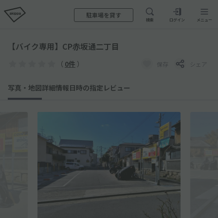
駐車場を貸す
検索
ログイン
メニュー
【バイク専用】CP赤坂通二丁目
（
0件
）
保存
シェア
写真・地図
詳細情報
日時の指定
レビュー