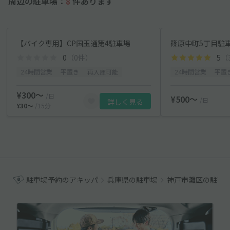
周辺の駐車場：
8
件あります
【バイク専用】CP国玉通第4駐車場
篠原中町5丁目駐
0
（0件）
5
（
24時間営業
平置き
再入庫可能
24時間営業
平置
¥300〜
/日
¥500〜
/日
詳しく見る
¥30〜
/15分
駐車場予約のアキッパ
兵庫県の駐車場
神戸市灘区の駐車