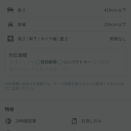
410cm 以下
長さ
250cm 以下
車幅
制限なし
高さ / 車下 / タイヤ幅 /
重さ
対応車種
オートバイ
軽自動車
コンパクトカー
中型車
ワンボックス
大型車・SUV
対応車種に該当する車両でも、サイズ制限を超えるものは駐車できませんの
でご注意ください。
特徴
24時間営業
日貸しのみ