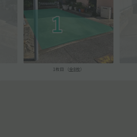
1
枚目 （
全
8
枚
）