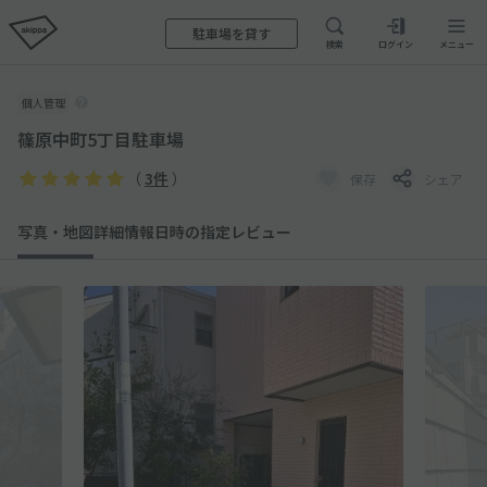
駐車場を貸す
検索
ログイン
メニュー
個人管理
篠原中町5丁目駐車場
（
3件
）
保存
シェア
写真・地図
詳細情報
日時の指定
レビュー