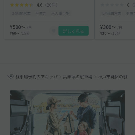
4.6
（20件）
0
（
24時間営業
平置き
再入庫可能
24時間営業
平置
¥500〜
¥300〜
/日
/日
詳しく見る
¥60〜
/15分
¥30〜
/15分
駐車場予約のアキッパ
兵庫県の駐車場
神戸市灘区の駐車