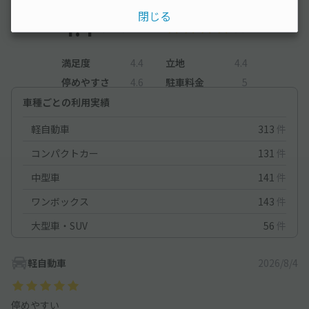
閉じる
4.4
（5件）
満足度
4.4
立地
4.4
停めやすさ
4.6
駐車料金
5
車種ごとの利用実績
軽自動車
313
件
コンパクトカー
131
件
中型車
141
件
ワンボックス
143
件
大型車・SUV
56
件
軽自動車
2026/8/4
停めやすい