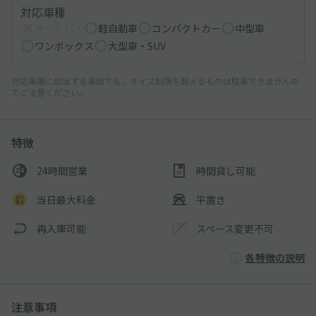
対応車種
オートバイ
軽自動車
コンパクトカー
中型車
ワンボックス
大型車・SUV
対応車種に該当する車両でも、サイズ制限を超えるものは駐車できませんの
でご注意ください。
特徴
24時間営業
時間貸し可能
当日最大料金
平置き
再入庫可能
スペース変更不可
各特徴の説明
注意事項