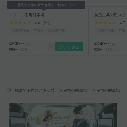
近鉄奈良線の新大宮駅まで徒歩10分！
アクール栄町駐車場
奈良三条栄町ステー
4.4
（8件）
4.7
24時間営業
平置き
再入庫可能
24時間営業
平置
¥500〜
¥440〜
/日
/日
詳しく見る
¥50〜
/15分
¥30〜
/15分
駐車場予約のアキッパ
奈良県の駐車場
奈良市の駐車場