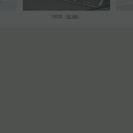
1
枚目 （
全
3
枚
）