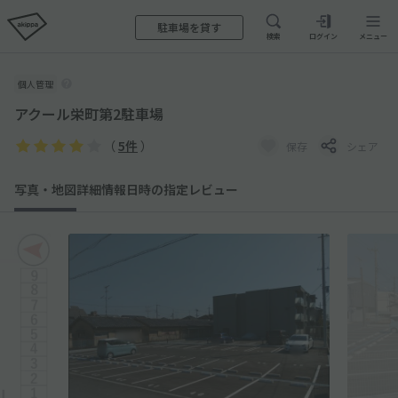
駐車場を貸す
検索
ログイン
メニュー
個人管理
アクール栄町第2駐車場
（
5件
）
保存
シェア
写真・地図
詳細情報
日時の指定
レビュー