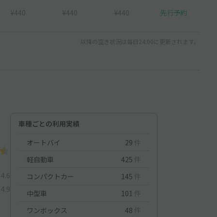
¥440
¥440
¥440
先行予約
以降の空き状況は毎日24:00に更新されます。
車種ごとの利用実績
オートバイ
29
件
軽自動車
425
件
4.6
コンパクトカー
145
件
4.9
中型車
101
件
ワンボックス
48
件