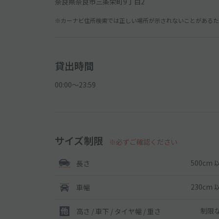
奈良県奈良市三条栄町9丁目2
※カーナビ住所検索では正しい場所が示されないことがあるため
貸出時間
00:00〜23:59
サイズ制限
※必ずご確認ください
500cm 
長さ
230cm 
車幅
制限
高さ / 車下 / タイヤ幅 /
重さ