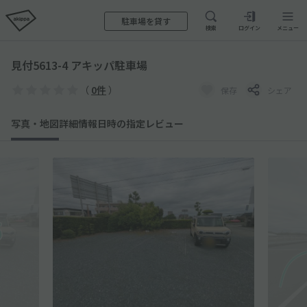
駐車場を貸す
検索
ログイン
メニュー
見付5613-4 アキッパ駐車場
（
0件
）
保存
シェア
写真・地図
詳細情報
日時の指定
レビュー