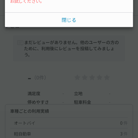
お試しください。
以降の空き状況は毎日24:00に更新されます。
閉じる
レビュー
まだレビューがありません。他のユーザーの方の
ために、利用後にレビューを投稿してみましょ
う。
-
（0件）
満足度
-
立地
-
停めやすさ
-
駐車料金
-
車種ごとの利用実績
オートバイ
0
件
軽自動車
3
件