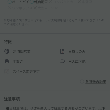
オートバイ
軽自動車
コンパクトカー
中型車
ワンボックス
大型車・SUV
対応車種に該当する車両でも、サイズ制限を超えるものは駐車できませんの
でご注意ください。
特徴
24時間営業
日貸しのみ
平置き
再入庫可能
スペース変更不可
各特徴の説明
注意事項
●当駐車場は、歩道を進入して駐車する必要がございます。以下