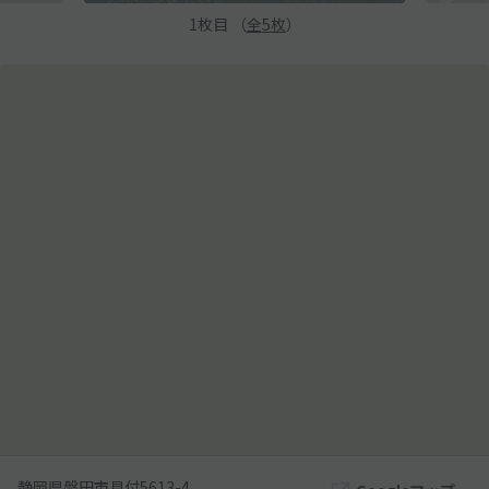
1
枚目 （
全
5
枚
）
静岡県磐田市見付5613-4