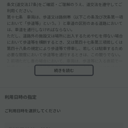
条文(道交法17条)をご確認・ご理解のうえ、道交法を遵守してご
利用ください。
第十七条 車両は、歩道又は路側帯（以下この条及び次条第一項
において「歩道等」という。）と車道の区別のある道路において
は、車道を通行しなければならない。
ただし、道路外の施設又は場所に出入するためやむを得ない場合
において歩道等を横断するとき、又は第四十七条第三項若しくは
第四十八条の規定により歩道等で停車し、若しくは駐車するため
必要な限度において歩道等を通行するときは、この限りでない。
2. 前項ただし書の場合において、車両は、歩道等に入る直前で一
時停止し、かつ、歩行者の通行を妨げないようにしなければなら
続きを読む
ない。
●駐車場の路面は砂利です。
利用日時の指定
●入庫の際はゲートを開け、出庫時はゲートを閉めてください。
ご利用日時を選択してください
●駐車場内には他の車も駐車するので、掲載写真で駐車位置を確
認し、必ず予約後に指定された区画をご利用ください。