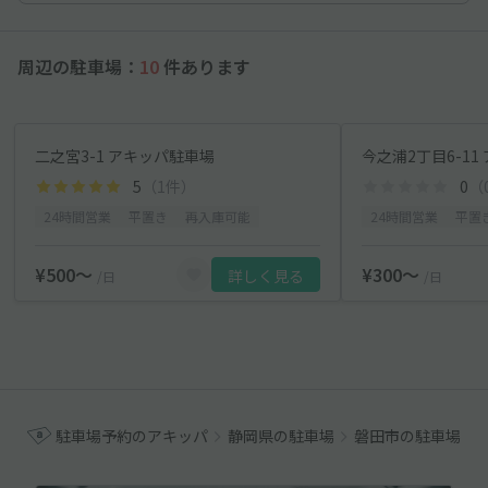
周辺の駐車場：
10
件あります
二之宮3-1 アキッパ駐車場
今之浦2丁目6-1
5
（1件）
0
（
24時間営業
平置き
再入庫可能
24時間営業
平置
¥500〜
¥300〜
詳しく見る
/日
/日
駐車場予約のアキッパ
静岡県の駐車場
磐田市の駐車場