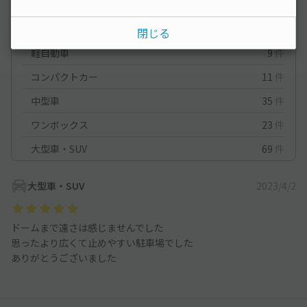
車種ごとの利用実績
オートバイ
0
件
閉じる
軽自動車
9
件
コンパクトカー
11
件
中型車
35
件
ワンボックス
23
件
大型車・SUV
69
件
大型車・SUV
2023/4/2
ドームまで遠さは感じませんでした
思ったより広くて止めやすい駐車場でした
ありがとうございました