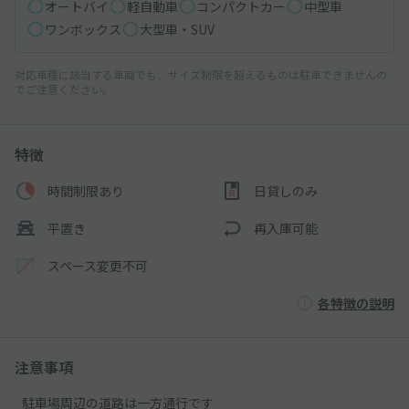
オートバイ
軽自動車
コンパクトカー
中型車
ワンボックス
大型車・SUV
対応車種に該当する車両でも、サイズ制限を超えるものは駐車できませんの
でご注意ください。
特徴
時間制限あり
日貸しのみ
平置き
再入庫可能
スペース変更不可
各特徴の説明
注意事項
駐車場周辺の道路は一方通行です