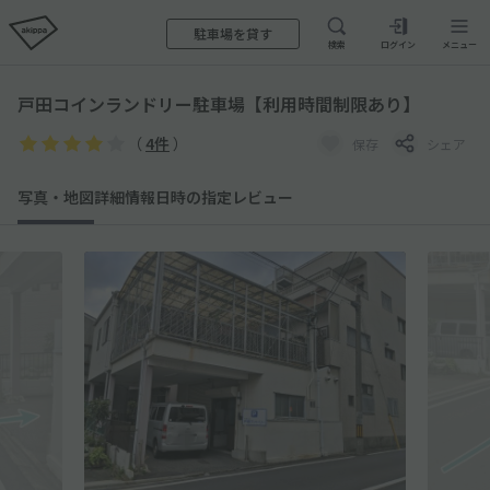
駐車場を貸す
検索
ログイン
メニュー
戸田コインランドリー駐車場【利用時間制限あり】
（
4件
）
保存
シェア
写真・地図
詳細情報
日時の指定
レビュー