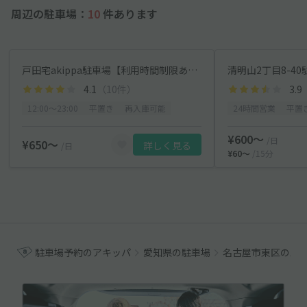
周辺の駐車場：
10
件あります
戸田宅akippa駐車場【利用時間制限あり】
清明山2丁目8-40
4.1
（10件）
3.9
12:00〜23:00
平置き
再入庫可能
24時間営業
平置
¥600〜
/日
¥650〜
詳しく見る
/日
¥60〜
/15分
駐車場予約のアキッパ
愛知県の駐車場
名古屋市東区の駐