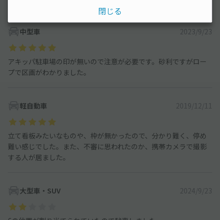
閉じる
中型車
2023/9/23
アキッパ駐車場の印が無いので注意が必要です。砂利ですがロー
プで区画がわかりました。
軽自動車
2019/12/11
立て看板みたいなものや、枠が無かったので、分かり難く、停め
難い感じでした。また、不審に思われたのか、携帯カメラで撮影
する人が居ました。
大型車・SUV
2024/9/23