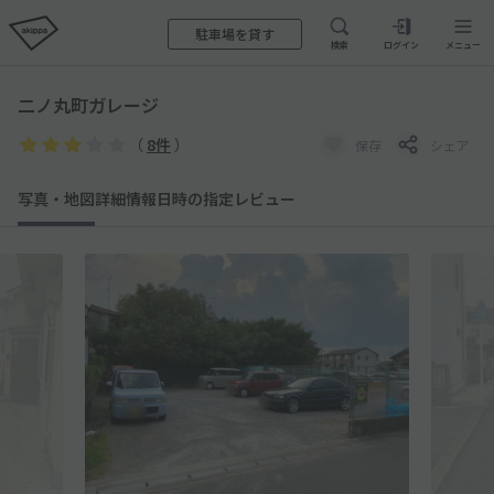
駐車場を貸す
検索
ログイン
メニュー
二ノ丸町ガレージ
（
8件
）
保存
シェア
写真・地図
詳細情報
日時の指定
レビュー