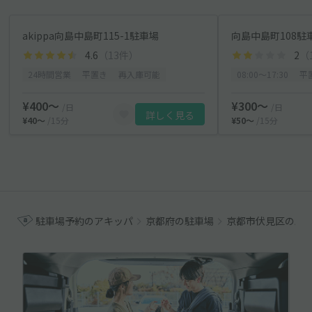
akippa向島中島町115-1駐車場
向島中島町108駐
4.6
（13件）
2
（
24時間営業
平置き
再入庫可能
08:00〜17:30
平
¥400〜
¥300〜
/日
/日
詳しく見る
¥40〜
/15分
¥50〜
/15分
駐車場予約のアキッパ
京都府の駐車場
京都市伏見区の駐