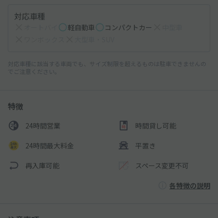
対応車種
オートバイ
軽自動車
コンパクトカー
中型車
ワンボックス
大型車・SUV
対応車種に該当する車両でも、サイズ制限を超えるものは駐車できませんの
でご注意ください。
特徴
24時間営業
時間貸し可能
24時間最大料金
平置き
再入庫可能
スペース変更不可
各特徴の説明