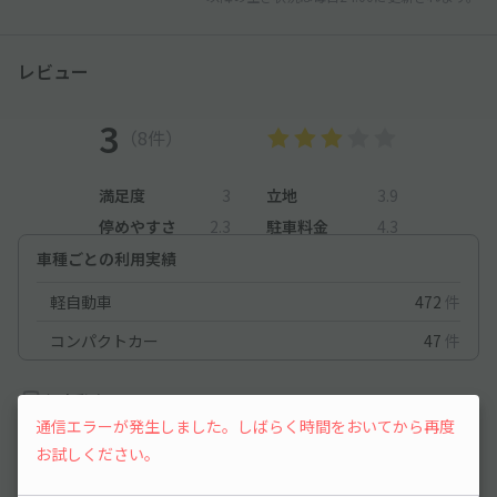
レビュー
3
（8件）
満足度
3
立地
3.9
停めやすさ
2.3
駐車料金
4.3
車種ごとの利用実績
軽自動車
472
件
コンパクトカー
47
件
軽自動車
2024/4/30
通信エラーが発生しました。しばらく時間をおいてから再度
お試しください。
低価格で利用出来て、比較的停めやすいので大変ありがたいで
す。