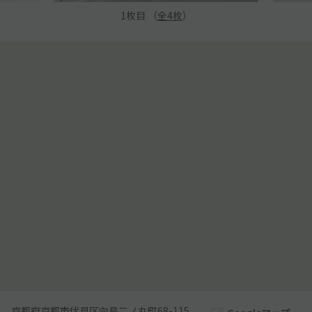
1
枚目 （
全
4
枚
）
京都府京都市伏見区向島二ノ丸町68-115