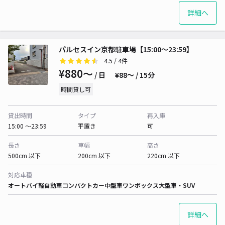
詳細へ
パルセスイン京都駐車場【15:00～23:59】
4.5
/ 4件
¥880〜
/ 日
¥88〜 / 15分
時間貸し可
貸出時間
タイプ
再入庫
15:00 〜23:59
平置き
可
長さ
車幅
高さ
500cm 以下
200cm 以下
220cm 以下
対応車種
オートバイ
軽自動車
コンパクトカー
中型車
ワンボックス
大型車・SUV
詳細へ