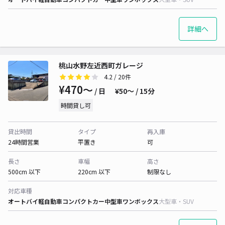
詳細へ
桃山水野左近西町ガレージ
4.2
/ 20件
¥470〜
/ 日
¥50〜 / 15分
時間貸し可
貸出時間
タイプ
再入庫
24時間営業
平置き
可
長さ
車幅
高さ
500cm 以下
220cm 以下
制限なし
対応車種
オートバイ
軽自動車
コンパクトカー
中型車
ワンボックス
大型車・SUV