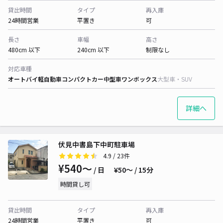
貸出時間
タイプ
再入庫
24時間営業
平置き
可
長さ
車幅
高さ
480cm 以下
240cm 以下
制限なし
対応車種
オートバイ
軽自動車
コンパクトカー
中型車
ワンボックス
大型車・SUV
詳細へ
伏見中書島下中町駐車場
4.9
/ 23件
¥540〜
/ 日
¥50〜 / 15分
時間貸し可
貸出時間
タイプ
再入庫
24時間営業
平置き
可