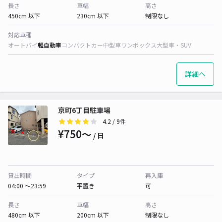
長さ
車幅
高さ
450cm 以下
230cm 以下
制限なし
対応車種
オートバイ
軽自動車
コンパクトカー
中型車
ワンボックス
大型車・SUV
詳細へ
京町6丁目駐車場
4.2
/ 9件
¥750〜
/ 日
貸出時間
タイプ
再入庫
04:00 〜23:59
平置き
可
長さ
車幅
高さ
480cm 以下
200cm 以下
制限なし