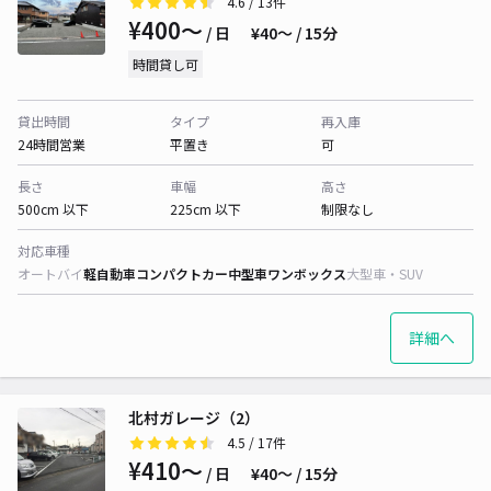
4.6
/ 13件
¥400〜
/ 日
¥40〜 / 15分
時間貸し可
貸出時間
タイプ
再入庫
24時間営業
平置き
可
長さ
車幅
高さ
500cm 以下
225cm 以下
制限なし
対応車種
オートバイ
軽自動車
コンパクトカー
中型車
ワンボックス
大型車・SUV
詳細へ
北村ガレージ（2）
4.5
/ 17件
¥410〜
/ 日
¥40〜 / 15分