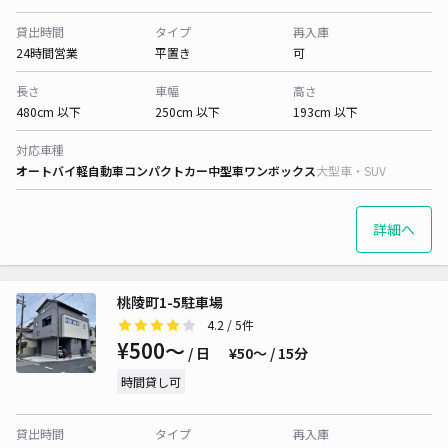
貸出時間
タイプ
再入庫
24時間営業
平置き
可
長さ
車幅
高さ
480cm 以下
250cm 以下
193cm 以下
対応車種
オートバイ
軽自動車
コンパクトカー
中型車
ワンボックス
大型車・SUV
詳細へ
桃陵町1-5駐車場
4.2
/ 5件
¥500〜
/ 日
¥50〜 / 15分
時間貸し可
貸出時間
タイプ
再入庫