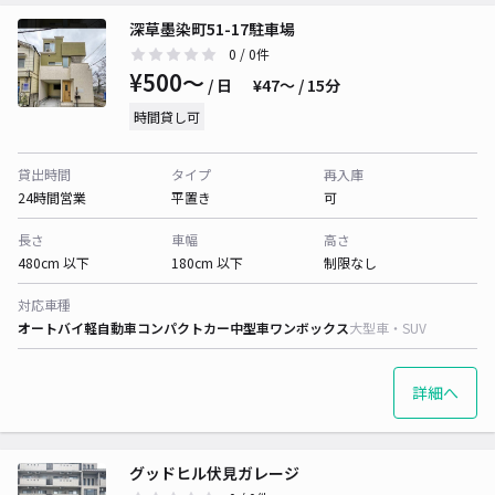
深草墨染町51-17駐車場
0
/ 0件
¥500〜
/ 日
¥47〜 / 15分
時間貸し可
貸出時間
タイプ
再入庫
24時間営業
平置き
可
長さ
車幅
高さ
480cm 以下
180cm 以下
制限なし
対応車種
オートバイ
軽自動車
コンパクトカー
中型車
ワンボックス
大型車・SUV
詳細へ
グッドヒル伏見ガレージ