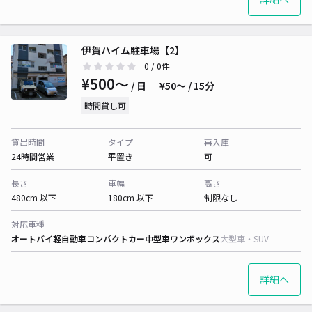
伊賀ハイム駐車場【2】
0
/ 0件
¥500〜
/ 日
¥50〜 / 15分
時間貸し可
貸出時間
タイプ
再入庫
24時間営業
平置き
可
長さ
車幅
高さ
480cm 以下
180cm 以下
制限なし
対応車種
オートバイ
軽自動車
コンパクトカー
中型車
ワンボックス
大型車・SUV
詳細へ