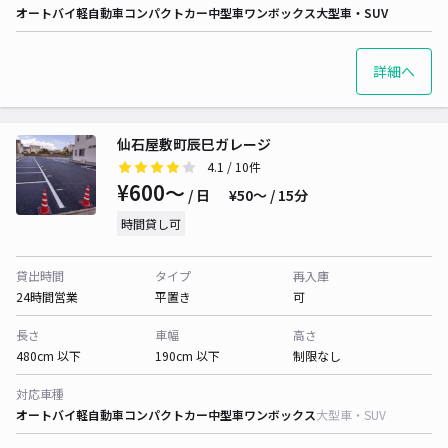
オートバイ
軽自動車
コンパクトカー
中型車
ワンボックス
大型車・SUV
詳細へ
仙石屋敷町辰巳ガレージ
4.1
/ 10件
¥600〜
/ 日
¥50〜 / 15分
時間貸し可
貸出時間
タイプ
再入庫
24時間営業
平置き
可
長さ
車幅
高さ
480cm 以下
190cm 以下
制限なし
対応車種
オートバイ
軽自動車
コンパクトカー
中型車
ワンボックス
大型車・SUV