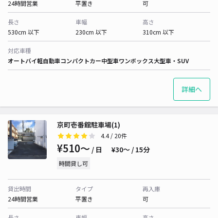
24時間営業
平置き
可
長さ
車幅
高さ
530cm 以下
230cm 以下
310cm 以下
対応車種
オートバイ
軽自動車
コンパクトカー
中型車
ワンボックス
大型車・SUV
詳細へ
京町壱番館駐車場(1)
4.4
/ 20件
¥510〜
/ 日
¥30〜 / 15分
時間貸し可
貸出時間
タイプ
再入庫
24時間営業
平置き
可
長さ
車幅
高さ