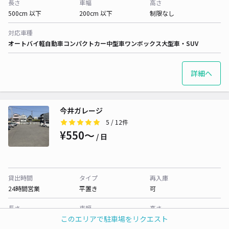
長さ
車幅
高さ
500cm 以下
200cm 以下
制限なし
対応車種
オートバイ
軽自動車
コンパクトカー
中型車
ワンボックス
大型車・SUV
詳細へ
今井ガレージ
5
/ 12件
¥550〜
/ 日
貸出時間
タイプ
再入庫
24時間営業
平置き
可
長さ
車幅
高さ
このエリアで駐車場をリクエスト
500cm 以下
230cm 以下
制限なし