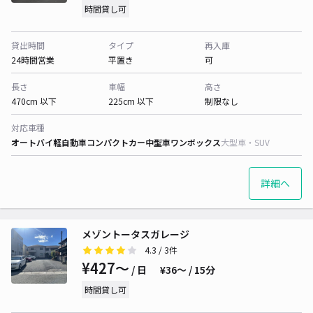
時間貸し可
貸出時間
タイプ
再入庫
24時間営業
平置き
可
長さ
車幅
高さ
470cm 以下
225cm 以下
制限なし
対応車種
オートバイ
軽自動車
コンパクトカー
中型車
ワンボックス
大型車・SUV
詳細へ
メゾントータスガレージ
4.3
/ 3件
¥427〜
/ 日
¥36〜 / 15分
時間貸し可