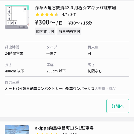
深草大亀谷敦賀42-3 月極☆アキッパ駐車場
4.7
/ 3件
¥300〜
/ 日
¥30〜 / 15分
時間貸し可
当日予約不可
貸出時間
タイプ
再入庫
24時間営業
平置き
可
長さ
車幅
高さ
480cm 以下
230cm 以下
制限なし
対応車種
オートバイ
軽自動車
コンパクトカー
中型車
ワンボックス
大型車・SUV
詳細へ
akippa向島中島町115-1駐車場