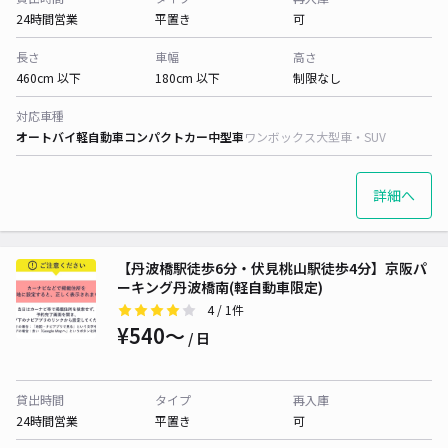
24時間営業
平置き
可
長さ
車幅
高さ
460cm 以下
180cm 以下
制限なし
対応車種
オートバイ
軽自動車
コンパクトカー
中型車
ワンボックス
大型車・SUV
詳細へ
【丹波橋駅徒歩6分・伏見桃山駅徒歩4分】京阪パ
ーキング丹波橋南(軽自動車限定)
4
/ 1件
¥540〜
/ 日
貸出時間
タイプ
再入庫
24時間営業
平置き
可