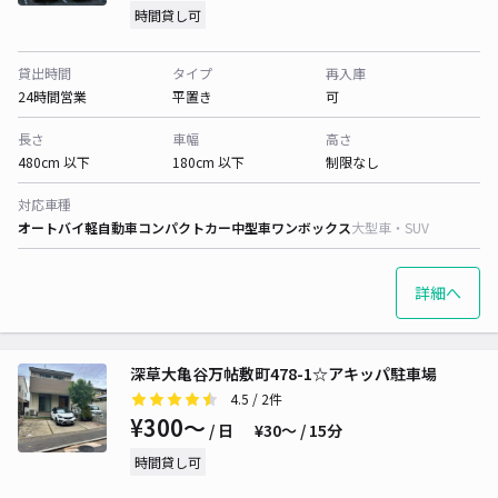
時間貸し可
貸出時間
タイプ
再入庫
24時間営業
平置き
可
長さ
車幅
高さ
480cm 以下
180cm 以下
制限なし
対応車種
オートバイ
軽自動車
コンパクトカー
中型車
ワンボックス
大型車・SUV
詳細へ
深草大亀谷万帖敷町478-1☆アキッパ駐車場
4.5
/ 2件
¥300〜
/ 日
¥30〜 / 15分
時間貸し可