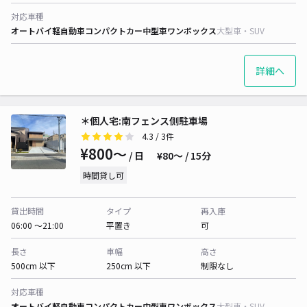
対応車種
オートバイ
軽自動車
コンパクトカー
中型車
ワンボックス
大型車・SUV
詳細へ
＊個人宅:南フェンス側駐車場
4.3
/ 3件
¥800〜
/ 日
¥80〜 / 15分
時間貸し可
貸出時間
タイプ
再入庫
06:00 〜21:00
平置き
可
長さ
車幅
高さ
500cm 以下
250cm 以下
制限なし
対応車種
オートバイ
軽自動車
コンパクトカー
中型車
ワンボックス
大型車・SUV