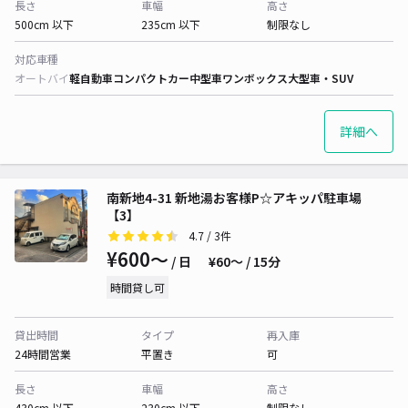
長さ
車幅
高さ
500cm 以下
235cm 以下
制限なし
対応車種
オートバイ
軽自動車
コンパクトカー
中型車
ワンボックス
大型車・SUV
詳細へ
南新地4-31 新地湯お客様P☆アキッパ駐車場
【3】
4.7
/ 3件
¥600〜
/ 日
¥60〜 / 15分
時間貸し可
貸出時間
タイプ
再入庫
24時間営業
平置き
可
長さ
車幅
高さ
430cm 以下
230cm 以下
制限なし