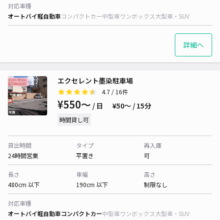
対応車種
オートバイ
軽自動車
コンパクトカー
中型車
ワンボックス
大型車・SUV
詳細へ
エクセレント墨染駐車場
4.7
/ 16件
¥550〜
/ 日
¥50〜 / 15分
時間貸し可
貸出時間
タイプ
再入庫
24時間営業
平置き
可
長さ
車幅
高さ
480cm 以下
190cm 以下
制限なし
対応車種
オートバイ
軽自動車
コンパクトカー
中型車
ワンボックス
大型車・SUV