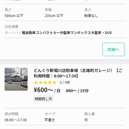
長さ
車幅
高さ
500cm 以下
235cm 以下
制限なし
対応車種
オートバイ
軽自動車
コンパクトカー
中型車
ワンボックス
大型車・SUV
詳細へ
どんぐり新堀川店駐車場（北端町ガレージ）【ご
利用時間：6:00～17:30】
5
/ 9件
¥600〜
/ 日
¥60〜 / 15分
時間貸し可
貸出時間
タイプ
再入庫
06:00 〜17:30
平置き
可