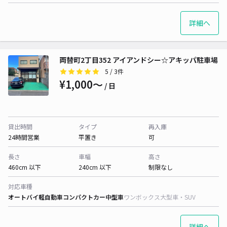
詳細へ
両替町2丁目352 アイアンドシー☆アキッパ駐車場
5
/ 3件
¥1,000〜
/ 日
貸出時間
タイプ
再入庫
24時間営業
平置き
可
長さ
車幅
高さ
460cm 以下
240cm 以下
制限なし
対応車種
オートバイ
軽自動車
コンパクトカー
中型車
ワンボックス
大型車・SUV
詳細へ