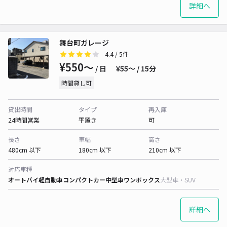
詳細へ
舞台町ガレージ
4.4
/ 5件
¥550〜
/ 日
¥55〜 / 15分
時間貸し可
貸出時間
タイプ
再入庫
24時間営業
平置き
可
長さ
車幅
高さ
480cm 以下
180cm 以下
210cm 以下
対応車種
オートバイ
軽自動車
コンパクトカー
中型車
ワンボックス
大型車・SUV
詳細へ