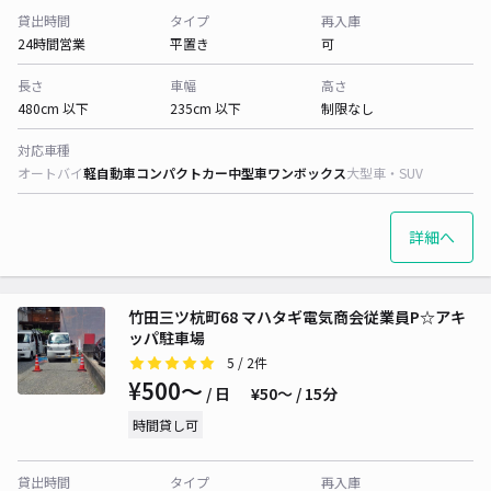
貸出時間
タイプ
再入庫
24時間営業
平置き
可
長さ
車幅
高さ
480cm 以下
235cm 以下
制限なし
対応車種
オートバイ
軽自動車
コンパクトカー
中型車
ワンボックス
大型車・SUV
詳細へ
竹田三ツ杭町68 マハタギ電気商会従業員P☆アキ
ッパ駐車場
5
/ 2件
¥500〜
/ 日
¥50〜 / 15分
時間貸し可
貸出時間
タイプ
再入庫