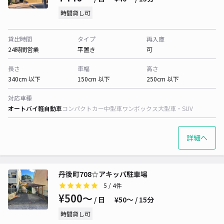
時間貸し可
貸出時間
タイプ
再入庫
24時間営業
平置き
可
長さ
車幅
高さ
340cm 以下
150cm 以下
250cm 以下
対応車種
オートバイ
軽自動車
コンパクトカー
中型車
ワンボックス
大型車・SUV
詳細へ
丹後町708☆アキッパ駐車場
5
/ 4件
¥500〜
/ 日
¥50〜 / 15分
時間貸し可