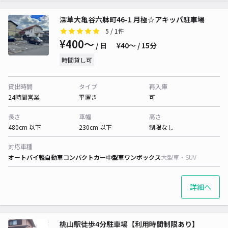
深草大亀谷六躰町46-1 月極☆アキッパ駐車場
5
/ 1件
¥400〜
/ 日
¥40〜 / 15分
時間貸し可
貸出時間
タイプ
再入庫
24時間営業
平置き
可
長さ
車幅
高さ
480cm 以下
230cm 以下
制限なし
対応車種
オートバイ
軽自動車
コンパクトカー
中型車
ワンボックス
大型車・SUV
詳細へ
桃山駅徒歩4分駐車場【利用時間制限あり】