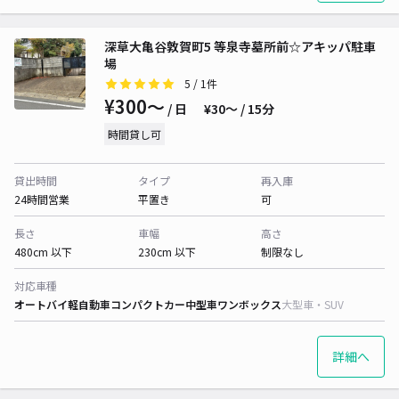
深草大亀谷敦賀町5 等泉寺墓所前☆アキッパ駐車
場
5
/ 1件
¥300〜
/ 日
¥30〜 / 15分
時間貸し可
貸出時間
タイプ
再入庫
24時間営業
平置き
可
長さ
車幅
高さ
480cm 以下
230cm 以下
制限なし
対応車種
オートバイ
軽自動車
コンパクトカー
中型車
ワンボックス
大型車・SUV
詳細へ