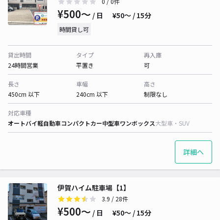
0
/ 0件
¥500〜
/ 日
¥50〜 / 15分
時間貸し可
貸出時間
タイプ
再入庫
24時間営業
平置き
可
長さ
車幅
高さ
450cm 以下
240cm 以下
制限なし
対応車種
オートバイ
軽自動車
コンパクトカー
中型車
ワンボックス
大型車・SUV
詳細へ
伊賀ハイム駐車場【1】
3.9
/ 28件
¥500〜
/ 日
¥50〜 / 15分