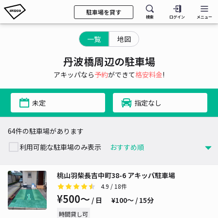
駐車場を貸す
検索
ログイン
メニュー
一覧
地図
丹波橋周辺の駐車場
アキッパなら
予約
ができて
格安料金
!
未定
指定なし
64件の駐車場があります
利用可能な駐車場のみ表示
桃山羽柴長吉中町38-6 アキッパ駐車場
4.9
/ 18件
¥500〜
/ 日
¥100〜 / 15分
時間貸し可