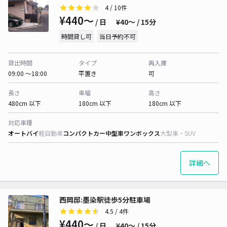
4
/ 10件
¥440〜
/ 日
¥40〜 / 15分
時間貸し可
当日予約不可
貸出時間
タイプ
再入庫
09:00 〜18:00
平置き
可
長さ
車幅
高さ
480cm 以下
180cm 以下
180cm 以下
対応車種
オートバイ
軽自動車
コンパクトカー
中型車
ワンボックス
大型車・SUV
詳細へ
西岡邸:墨染駅徒歩5分駐車場
4.5
/ 4件
¥440〜
/ 日
¥40〜 / 15分