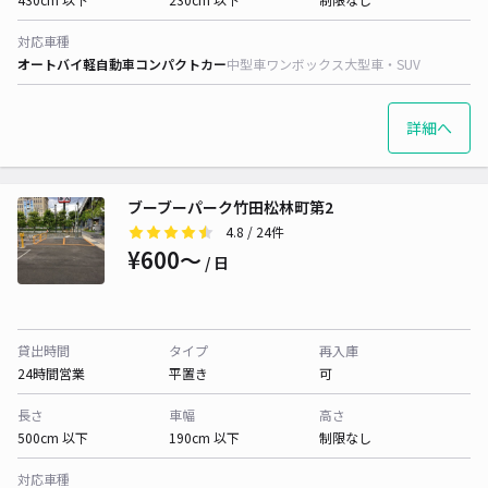
対応車種
オートバイ
軽自動車
コンパクトカー
中型車
ワンボックス
大型車・SUV
詳細へ
ブーブーパーク竹田松林町第2
4.8
/ 24件
¥600〜
/ 日
貸出時間
タイプ
再入庫
24時間営業
平置き
可
長さ
車幅
高さ
500cm 以下
190cm 以下
制限なし
対応車種