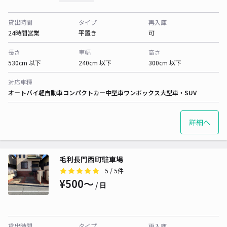
貸出時間
タイプ
再入庫
24時間営業
平置き
可
長さ
車幅
高さ
530cm 以下
240cm 以下
300cm 以下
対応車種
オートバイ
軽自動車
コンパクトカー
中型車
ワンボックス
大型車・SUV
詳細へ
毛利長門西町駐車場
5
/ 5件
¥500〜
/ 日
貸出時間
タイプ
再入庫