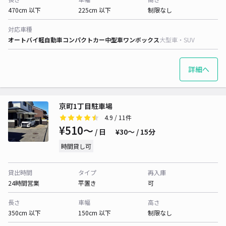
470cm 以下
225cm 以下
制限なし
対応車種
オートバイ
軽自動車
コンパクトカー
中型車
ワンボックス
大型車・SUV
詳細へ
京町1丁目駐車場
4.9
/ 11件
¥510〜
/ 日
¥30〜 / 15分
時間貸し可
貸出時間
タイプ
再入庫
24時間営業
平置き
可
長さ
車幅
高さ
350cm 以下
150cm 以下
制限なし