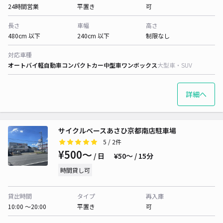
24時間営業
平置き
可
長さ
車幅
高さ
480cm 以下
240cm 以下
制限なし
対応車種
オートバイ
軽自動車
コンパクトカー
中型車
ワンボックス
大型車・SUV
詳細へ
サイクルベースあさひ京都南店駐車場
5
/ 2件
¥500〜
/ 日
¥50〜 / 15分
時間貸し可
貸出時間
タイプ
再入庫
10:00 〜20:00
平置き
可