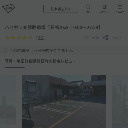
駐車場を貸す
検索
ログイン
メニュー
ハセガワ楽器駐車場【日祝のみ：0:00～23:59】
（
2件
）
保存
シェア
この駐車場は当日予約ができません
写真・地図
詳細情報
日時の指定
レビュー