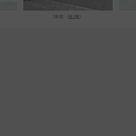
1
枚目 （
全
2
枚
）