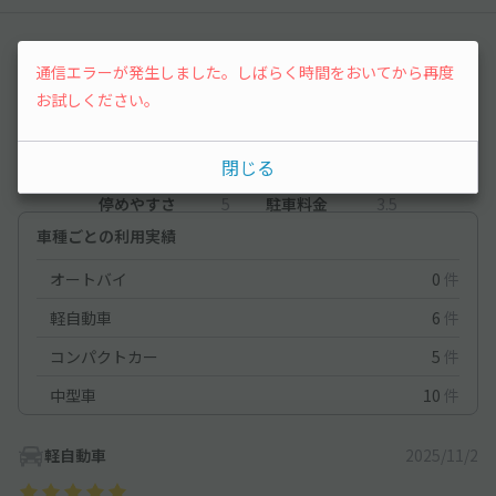
レビュー
通信エラーが発生しました。しばらく時間をおいてから再度
お試しください。
4.5
（2件）
閉じる
満足度
4.5
立地
5
停めやすさ
5
駐車料金
3.5
車種ごとの利用実績
オートバイ
0
件
軽自動車
6
件
コンパクトカー
5
件
中型車
10
件
軽自動車
2025/11/2