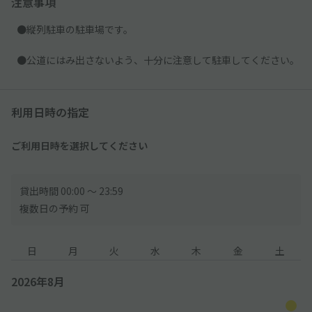
注意事項
●縦列駐車の駐車場です。
●公道にはみ出さないよう、十分に注意して駐車してください。
利用日時の指定
ご利用日時を選択してください
貸出時間 00:00 〜 23:59
複数日の予約 可
日
月
火
水
木
金
土
2026年8月