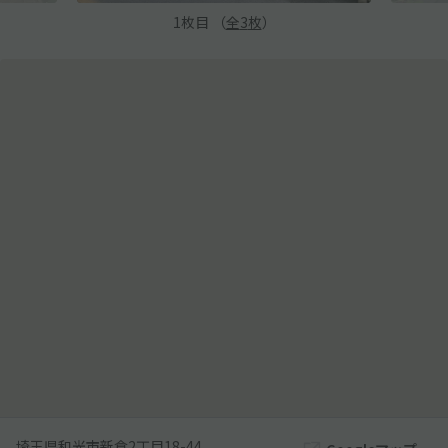
1
枚目 （
全
3
枚
）
埼玉県和光市新倉2丁目18-44