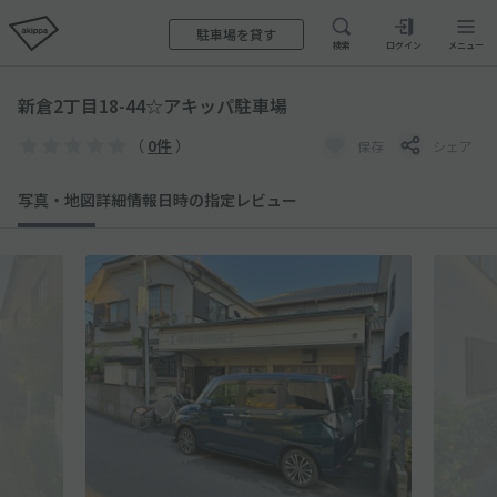
駐車場を貸す
検索
ログイン
メニュー
新倉2丁目18-44☆アキッパ駐車場
（
0件
）
保存
シェア
写真・地図
詳細情報
日時の指定
レビュー