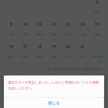
8
¥400
9
10
11
12
13
14
15
¥400
¥400
¥400
¥400
¥400
¥400
¥400
16
17
18
19
20
21
22
¥400
¥400
¥400
¥400
¥400
¥400
先行予約
以降の空き状況は毎日24:00に更新されます。
通信エラーが発生しました。しばらく時間をおいてから再度
レビュー
お試しください。
まだレビューがありません。他のユーザーの方の
閉じる
ために、利用後にレビューを投稿してみましょ
う。