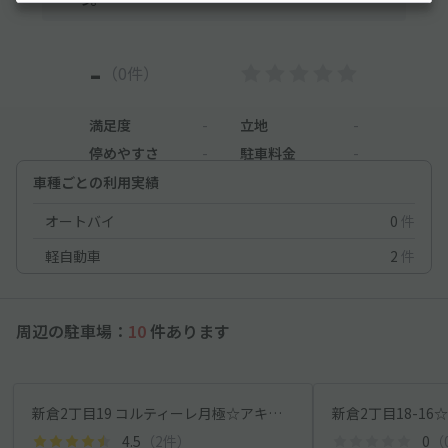
-
（0件）
満足度
-
立地
-
停めやすさ
-
駐車料金
-
車種ごとの利用実績
オートバイ
0
件
軽自動車
2
件
周辺の駐車場：
10
件あります
新倉2丁目19 コルティーレ月極☆アキッパ駐車場【3】
新倉2丁目18-1
4.5
（2件）
0
（