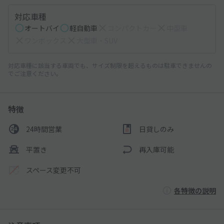
対応車種
オートバイ
軽自動車
コンパクトカー
中型車
ワンボックス
大型車・SUV
対応車種に該当する車両でも、サイズ制限を超えるものは駐車できませんの
でご注意ください。
特徴
24時間営業
日貸しのみ
平置き
再入庫可能
スペース変更不可
各特徴の説明