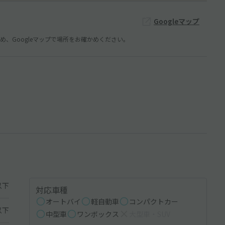
Googleマップ
、Googleマップで場所をお確かめください。
以下
対応車種
オートバイ
軽自動車
コンパクトカー
以下
中型車
ワンボックス
大型車・SUV