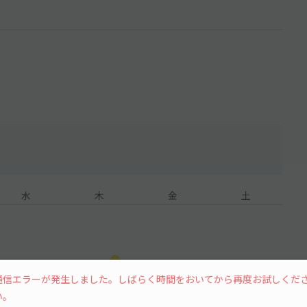
水
木
金
土
6
7
8
通信エラーが発生しました。しばらく時間をおいてから再度お試しくだ
い。
¥500
¥500
¥700