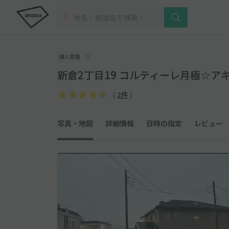
個人管理
新倉2丁目19 コルティーレ月極☆ア
（
2件
）
写真・地図
詳細情報
日時の指定
レビュー