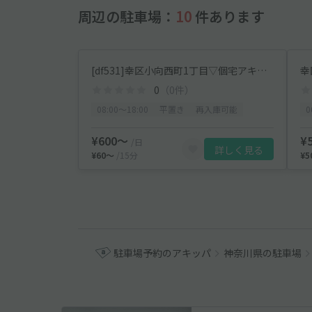
周辺の駐車場：
10
件あります
[df531]幸区小向西町1丁目▽個宅アキッパ駐車場
幸
0
（0件）
08:00〜18:00
平置き
再入庫可能
0
¥600〜
¥
/日
詳しく見る
¥60〜
/15分
¥
駐車場予約のアキッパ
神奈川県の駐車場