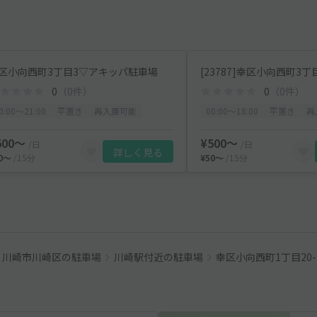
区小向西町3丁目3▽アキッパ駐車場
0
（0件）
0
（0件）
0:00〜21:00
平置き
再入庫可能
00:00〜18:00
平置き
再
500〜
¥500〜
/日
/日
詳しく見る
50〜
/15分
¥50〜
/15分
川崎市川崎区の駐車場
川崎駅付近の駐車場
幸区小向西町1丁目20