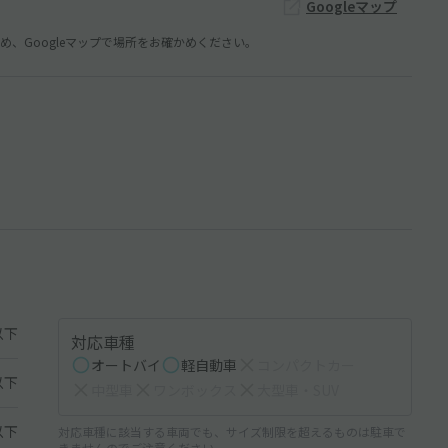
Googleマップ
、Googleマップで場所をお確かめください。
以下
対応車種
オートバイ
軽自動車
コンパクトカー
以下
中型車
ワンボックス
大型車・SUV
以下
対応車種に該当する車両でも、サイズ制限を超えるものは駐車で
きませんのでご注意ください。