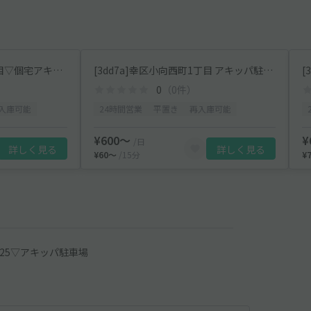
[23787]幸区小向西町3丁目▽個宅アキッパ駐車場
[3dd7a]幸区小向西町1丁目 アキッパ駐車場
0
（0件）
入庫可能
24時間営業
平置き
再入庫可能
¥600〜
¥
/日
詳しく見る
詳しく見る
¥60〜
/15分
¥
-25▽アキッパ駐車場