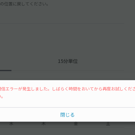
の位置に戻してください。
15分単位
通信エラーが発生しました。しばらく時間をおいてから再度お試しくだ
い。
閉じる
水
木
金
土