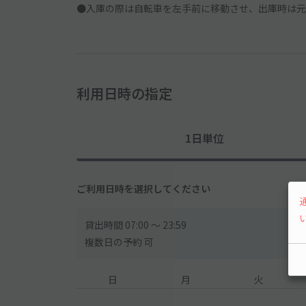
●入庫の際は自転車を左手前に移動させ、出庫時は元
利用日時の指定
1日単位
ご利用日時を選択してください
貸出時間 07:00 〜 23:59
複数日の予約 可
日
月
火