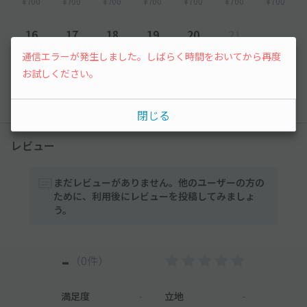
¥700
¥700
¥700
¥700
¥700
¥700
¥700
16
17
18
19
20
21
通信エラーが発生しました。しばらく時間をおいてから再度
¥700
¥700
¥700
¥700
¥700
先行予約
お試しください。
以降の空き状況は毎日24:00に更新されます。
閉じる
レビュー
まだレビューがありません。他のユーザーの方の
ために、利用後にレビューを投稿してみましょ
う。
-
（0件）
満足度
-
立地
-