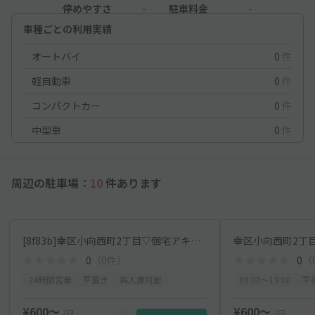
停めやすさ
-
駐車料金
-
車種ごとの利用実績
オートバイ
0
件
軽自動車
0
件
コンパクトカー
0
件
中型車
0
件
周辺の駐車場：
10
件あります
[8f83b]幸区小向西町2丁目▽個宅アキッパ駐車場
0
（0件）
0
（
24時間営業
平置き
再入庫可能
09:00〜19:00
平
¥600〜
¥600〜
/日
/日