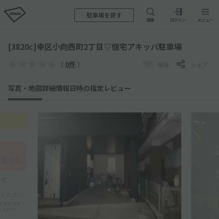
駐車場を貸す
検索
ログイン
メニュー
[3820c]幸区小向西町2丁目▽個宅アキッパ駐車場
（
0件
）
保存
シェア
写真・地図
詳細情報
日時の指定
レビュー