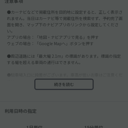
注意事項
●カーナビなどで掲載住所を目的地に設定すると、正しく表示さ
れません。当日はカーナビ等で掲載住所を検索せず、予約完了画
面を開き、マップ下のナビアプリのリンクから設定してくださ
い。
アプリの場合：「地図・ナビアプリで見る」を押す
ウェブの場合：「Google Mapへ」ボタンを押す
●周辺道路には「最大幅 2.1m」の標識があります。標識の指定
する幅を超える車両の通行はできません。
●駐車場入口に段差がございます。車高が低いお車はご注意くだ
さい。
続きを読む
●写真には自転車が写っていますが、現在は撤去されています。
●車止めはございません。スペースそばにある壁などに接触しな
利用日時の指定
いよう、ご注意ください。
1日単位
15分単位