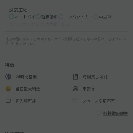
対応車種
オートバイ
軽自動車
コンパクトカー
中型車
ワンボックス
大型車・SUV
対応車種に該当する車両でも、サイズ制限を超えるものは駐車できませんの
でご注意ください。
特徴
24時間営業
時間貸し可能
当日最大料金
平置き
再入庫可能
スペース変更不可
各特徴の説明