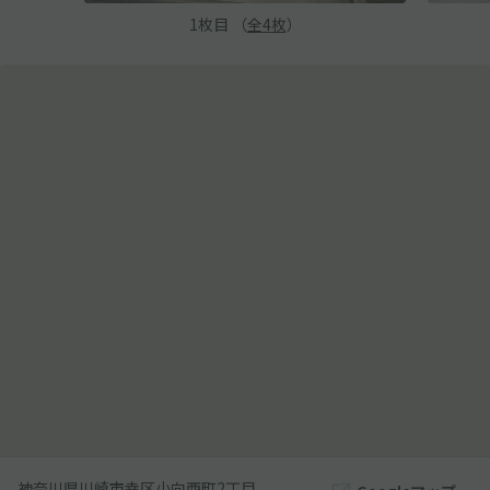
1
枚目 （
全
4
枚
）
神奈川県川崎市幸区小向西町2丁目