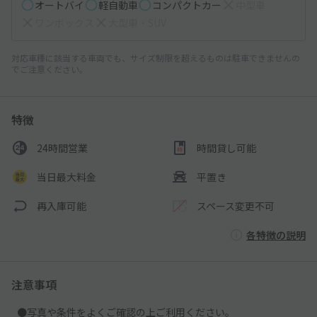
オートバイ
軽自動車
コンパクトカー
中型車
ワンボックス
大型車・SUV
対応車種に該当する車両でも、サイズ制限を超えるものは駐車できませんの
でご注意ください。
特徴
24時間営業
時間貸し可能
当日最大料金
平置き
再入庫可能
スペース変更不可
各特徴の説明
注意事項
●写真や条件をよくご確認の上ご利用ください。