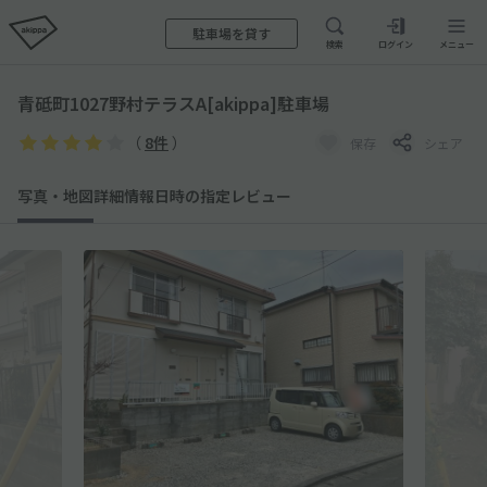
駐車場を貸す
検索
ログイン
メニュー
青砥町1027野村テラスA[akippa]駐車場
（
8件
）
保存
シェア
写真・地図
詳細情報
日時の指定
レビュー