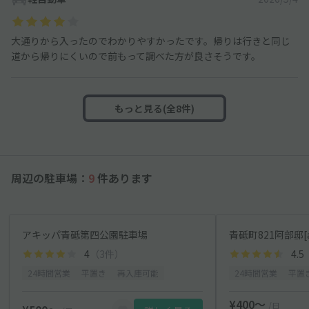
大通りから入ったのでわかりやすかったです。帰りは行きと同じ
道から帰りにくいので前もって調べた方が良さそうです。
もっと見る(全8件)
周辺の駐車場：
9
件あります
アキッパ青砥第四公園駐車場
青砥町821阿部邸[a
4
（3件）
4.5
24時間営業
平置き
再入庫可能
24時間営業
平置
¥400〜
/日