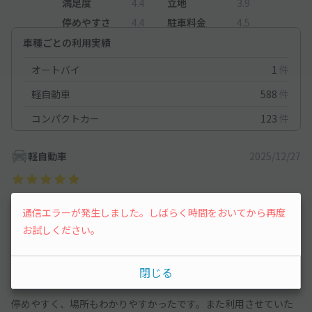
満足度
4.4
立地
3.9
停めやすさ
4.4
駐車料金
4.5
車種ごとの利用実績
オートバイ
1
件
軽自動車
588
件
コンパクトカー
123
件
軽自動車
2025/12/27
道が狭かったが、大通りから行けば停めやすかった。
通信エラーが発生しました。しばらく時間をおいてから再度
区切りのロープが見えづらかった。
お試しください。
コンパクトカー
2023/8/26
閉じる
停めやすく、場所もわかりやすかったです。また利用させていた