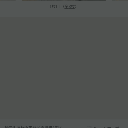
1
枚目 （
全
3
枚
）
神奈川県横浜市緑区青砥町1027