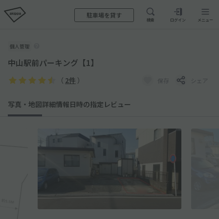
駐車場を貸す
検索
ログイン
メニュー
個人管理
中山駅前パーキング【1】
（
2件
）
保存
シェア
写真・地図
詳細情報
日時の指定
レビュー