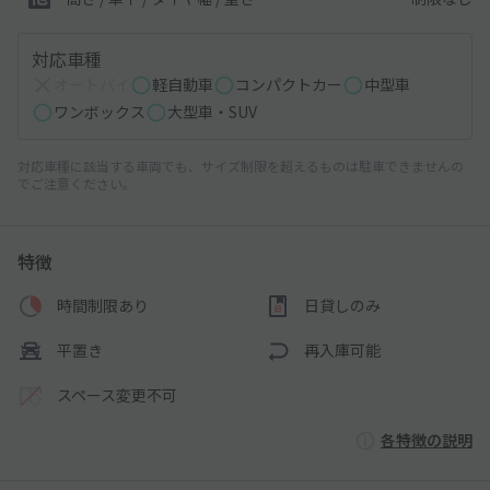
対応車種
オートバイ
軽自動車
コンパクトカー
中型車
ワンボックス
大型車・SUV
対応車種に該当する車両でも、サイズ制限を超えるものは駐車できませんの
でご注意ください。
特徴
時間制限あり
日貸しのみ
平置き
再入庫可能
スペース変更不可
各特徴の説明