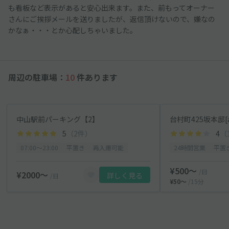
も看板など表示があると安心出来ます。また、前もってオーナー
さんにご挨拶メールを送りましたが、返信頂けないので、嫌なの
かなぁ・・・とか心配しちゃいました。
周辺の駐車場：
10
件あります
中山駅前パーキング【2】
台村町425坂本邸[a
5
（2件）
4
（
07:00〜23:00
平置き
再入庫可能
24時間営業
平置
¥500〜
/日
¥2000〜
詳しく見る
/日
¥50〜
/15分