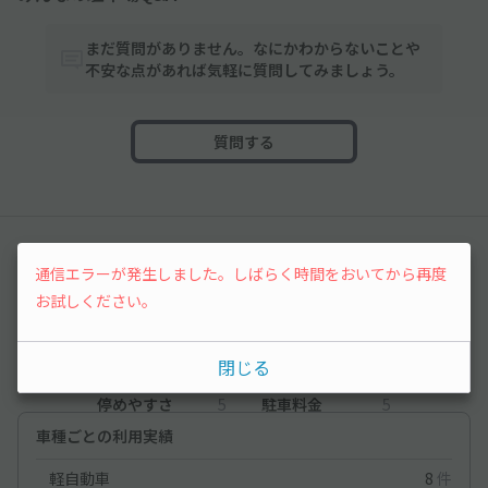
まだ質問がありません。なにかわからないことや
不安な点があれば気軽に質問してみましょう。
質問する
レビュー
通信エラーが発生しました。しばらく時間をおいてから再度
お試しください。
4.5
（2件）
閉じる
満足度
4.5
立地
5
停めやすさ
5
駐車料金
5
車種ごとの利用実績
軽自動車
8
件