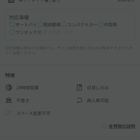
対応車種
オートバイ
軽自動車
コンパクトカー
中型車
ワンボックス
大型車・SUV
対応車種に該当する車両でも、サイズ制限を超えるものは駐車できませんの
でご注意ください。
特徴
24時間営業
日貸しのみ
平置き
再入庫可能
スペース変更不可
各特徴の説明