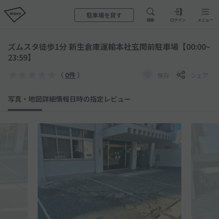
駐車場を貸す
検索
ログイン
メニュー
ズムスタ徒歩1分 新生倉庫運輸本社玄関前駐車場【00:00~
23:59】
（
0件
）
保存
シェア
写真・地図
詳細情報
日時の指定
レビュー