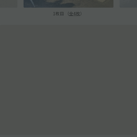
1
枚目 （
全
4
枚
）