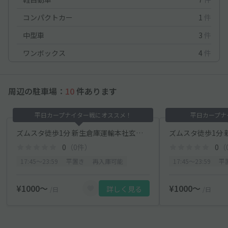
コンパクトカー
1
件
中型車
3
件
ワンボックス
4
件
周辺の駐車場：
10
件あります
平日カープナイター戦にオススメ！
平日カープナ
ズムスタ徒歩1分 新生倉庫運輸本社玄関前駐車場【17:45~23:59】
0
（0件）
0
（
17:45〜23:59
平置き
再入庫可能
17:45〜23:59
平
¥1000〜
¥1000〜
詳しく見る
/日
/日