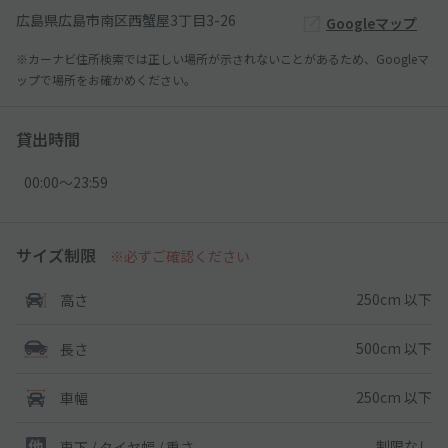
広島県広島市南区西蟹屋3丁目3-26
Googleマップ
※カーナビ住所検索では正しい場所が示されないことがあるため、Googleマ
ップで場所をお確かめください。
貸出時間
00:00〜23:59
サイズ制限
※必ずご確認ください
250cm 以下
高さ
500cm 以下
長さ
250cm 以下
車幅
制限なし
車下 / タイヤ幅 / 重さ